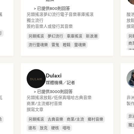
> 已提供800則回答
謠
另類搖滾
夢幻流行
電子音樂
車庫搖滾
酸
獨立流行
放
簽約音樂人或發行其音樂
撰
行
另類搖滾
夢幻流行
車庫搖滾
新浪潮
另
商
流行靈魂樂
雷鬼
瞪鞋
靈魂樂
浩
Dulaxi
媒體機構／記者
> 已提供3000則回答
瓦
另類搖滾
放鬆/低保真嘻哈
古典音樂
非
商業/主流
鄉村音樂
製作
撰寫文章
非
哈
另類搖滾
古典音樂
商業/主流
鄉村音樂
獨
達布
放克
硬核
嘻哈