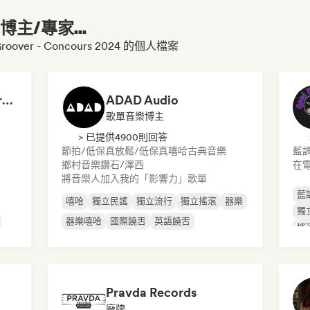
主/專家...
roover - Concours 2024 的個人檔案
Dreamers Island Entertainment
ADAD Audio
歌單音樂博主
> 已提供4900則回答
節拍/低保真
放鬆/低保真嘻哈
古典音樂
藍
鄉村音樂
鑽石/澤西
在
將音樂人加入我的「影響力」歌單
藍
嘻哈
獨立民謠
獨立流行
獨立搖滾
器樂
獨
器樂嘻哈
國際饒舌
英語饒舌
搖
Pravda Records
廠牌