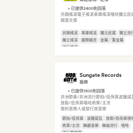
> 已提供2400則回答
另類搖滾
電子搖滾
車庫搖滾
嘻哈
獨立民
撰寫文章
另類搖滾
車庫搖滾
獨立民謠
獨立流
獨立搖滾
國際饒舌
金屬／重金屬
流行搖滾
Sungate Records
廠牌
> 已提供1300則回答
非洲節奏/非洲流行
節拍/低保真
波薩諾
放鬆/低保真嘻哈
商業/主流
簽約音樂人或發行其音樂
節拍/低保真
波薩諾瓦
放鬆/低保真嘻
商業/主流
舞廳音樂
舞曲流行
嘻哈
流行靈魂樂