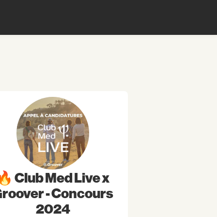
🔥 Club Med Live x
roover - Concours
2024