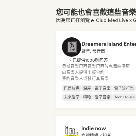
您可能也會喜歡這些音樂博
因為您正在瀏覽🔥 Club Med Live x G
廠牌, 發行商
> 已提供1000則回答
貝斯音樂
巴西音樂
巴西放克
舞曲
深屋
向音樂人提供出版合約
簽約音樂人或發行其音樂
巴西放克
深屋
電子音樂
電子流行樂
未來浩室
嘻哈
浩室音樂
Tech House
indie now
媒體機構／記者