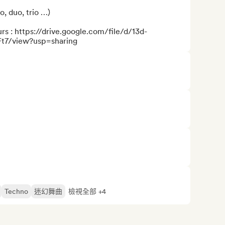
, duo, trio …)

 : https://drive.google.com/file/d/13d-
7/view?usp=sharing
Techno
迷幻舞曲
檢視全部 +4