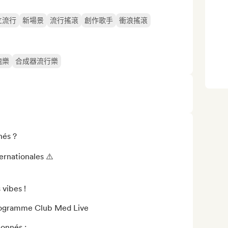
立流行
新場景
流行搖滾
創作歌手
衝浪搖滾
魂樂
合成器流行樂
és ?

ernationales ⚠️

vibes !

onnés :
