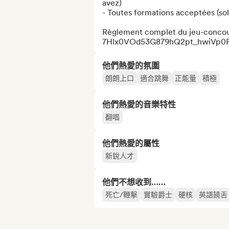
avez)

- Toutes formations acceptées (solo
Règlement complet du jeu-concours
7Hlx0VOd53G879hQ2pt_hwiVp0Ft
他們熱愛的氛圍
朗朗上口
適合跳舞
正能量
積極
他們熱愛的音樂特性
翻唱
他們熱愛的屬性
新銳人才
他們不想收到……
死亡/鞭擊
實驗爵士
硬核
英語饒舌