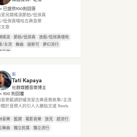
> 已提供100則回答
浩室
另類搖滾
節拍/低保真
鬆/低保真嘻哈
古典音樂
寫文章
類搖滾
節拍/低保真
放鬆/低保真嘻哈
業/主流
舞曲
迪斯可
夢幻流行
室音樂
新
Tati Kapaya
社群媒體音樂博主
< 100 則回覆
洲音樂
藍調
舒緩浩室
古典音樂
商業/主流
關於音樂人的引人入勝貼文或 Reels
洲音樂
藍調
電影音樂
放克
超流行
立舞曲
獨立民謠
獨立流行