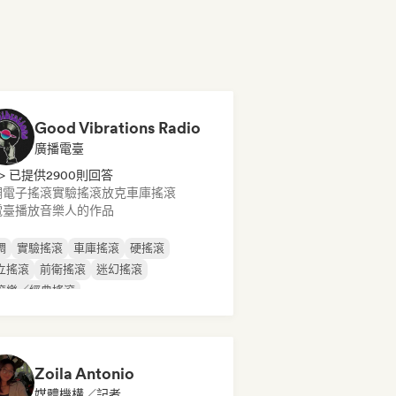
Good Vibrations Radio
廣播電臺
> 已提供2900則回答
調
電子搖滾
實驗搖滾
放克
車庫搖滾
電臺播放音樂人的作品
調
實驗搖滾
車庫搖滾
硬搖滾
立搖滾
前衛搖滾
迷幻搖滾
滾樂／經典搖滾
Zoila Antonio
媒體機構／記者