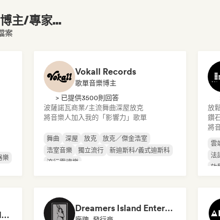
主/專家...
人檔案
Vokall Records
歌單音樂博主
> 已提供3500則回答
波薩諾瓦
商業/主流
舞曲
深屋
放克
放
將音樂人加入我的「影響力」歌單
鑽石
將
舞曲
深屋
放克
放克／傑金浩室
雲
浩室音樂
獨立流行
新迪斯科/義式迪斯科
法
器樂
流行靈魂樂
放
Dreamers Island Entertainment
Rob Tavaglione/Catalyst Recording
廠牌, 發行商