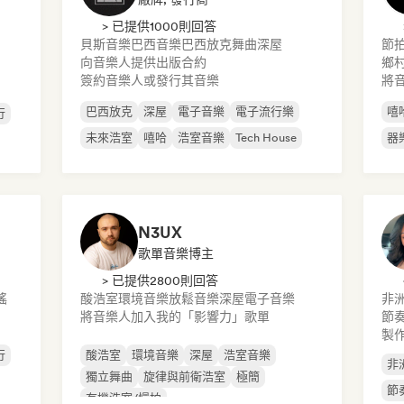
> 已提供1000則回答
貝斯音樂
巴西音樂
巴西放克
舞曲
深屋
節
向音樂人提供出版合約
鄉
簽約音樂人或發行其音樂
將
巴西放克
深屋
電子音樂
電子流行樂
嘻
行
未來浩室
嘻哈
浩室音樂
Tech House
器
N3UX
歌單音樂博主
> 已提供2800則回答
謠
酸浩室
環境音樂
放鬆音樂
深屋
電子音樂
非
將音樂人加入我的「影響力」歌單
節
製作
行
酸浩室
環境音樂
深屋
浩室音樂
非
獨立舞曲
旋律與前衛浩室
極簡
節
有機浩室/慢拍