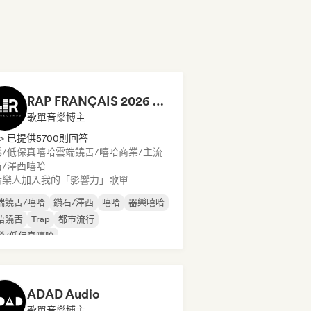
RAP FRANÇAIS 2026 🔥🇫🇷 (Way Records)
歌單音樂博主
> 已提供5700則回答
鬆/低保真嘻哈
雲端饒舌/嘻哈
商業/主流
/澤西
嘻哈
音樂人加入我的「影響力」歌單
端饒舌/嘻哈
鑽石/澤西
嘻哈
器樂嘻哈
語饒舌
Trap
都市流行
鬆/低保真嘻哈
ADAD Audio
歌單音樂博主