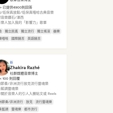
> 已提供4900則回答
拍/低保真
放鬆/低保真嘻哈
古典音樂
村音樂
鑽石/澤西
音樂人加入我的「影響力」歌單
哈
獨立民謠
獨立流行
獨立搖滾
器樂
樂嘻哈
國際饒舌
英語饒舌
新
Zhakira Razhé
社群媒體音樂博主
< 100 則回覆
洲節奏/非洲流行
放克
流行靈魂樂
奏藍調
靈魂樂
關於音樂人的引人入勝貼文或 Reels
洲節奏/非洲流行
放克
流行靈魂樂
奏藍調
靈魂樂
都市流行