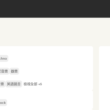
chno
室音樂
器樂
音樂
英語饒舌
檢視全部 +5
lock