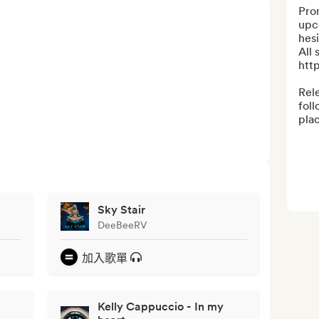
Prom
upc
hesi
All 
http
Rele
foll
plac
Sky Stair
DeeBeeRV
加入歌單
Kelly Cappuccio - In my