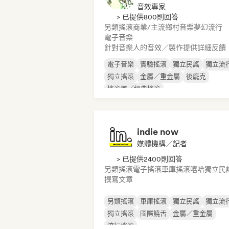
音效專家
> 已提供800則回答
另類搖滾
商業/主流
鄉村音樂
夢幻流行
電子音樂
針對音樂人的音效／製作提供詳細反饋
電子音樂
實驗搖滾
獨立民謠
獨立流
獨立搖滾
金屬／重金屬
後龐克
搖滾樂／經典搖滾
indie now
媒體機構／記者
> 已提供2400則回答
另類搖滾
電子搖滾
車庫搖滾
嘻哈
獨立民
撰寫文章
另類搖滾
車庫搖滾
獨立民謠
獨立流
獨立搖滾
國際饒舌
金屬／重金屬
流行搖滾