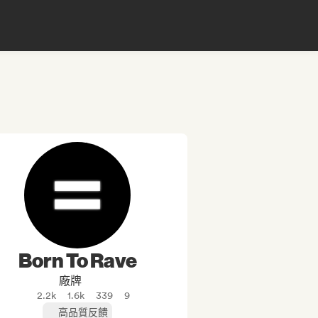
Born To Rave
廠牌
2.2k
1.6k
339
9
高品質反饋