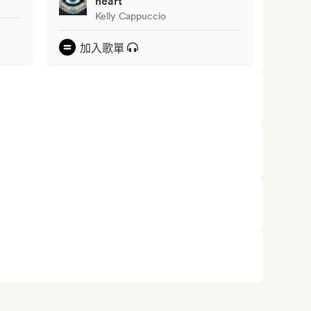
heart
Kelly Cappuccio
加入歌單