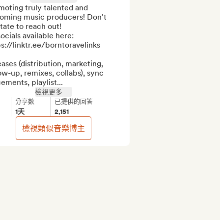
oting truly talented and 
oming music producers! Don't 
tate to reach out!

socials available here: 
s://linktr.ee/borntoravelinks

ases (distribution, marketing, 
ow-up, remixes, collabs), sync 
ements, playlist...
檢視更多
分享數
已提供的回答
1天
2,151
檢視類似音樂博主