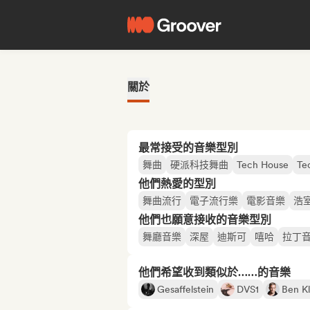
關於
最常接受的音樂型別
舞曲
硬派科技舞曲
Tech House
Te
他們熱愛的型別
舞曲流行
電子流行樂
電影音樂
浩
他們也願意接收的音樂型別
舞廳音樂
深屋
迪斯可
嘻哈
拉丁
他們希望收到類似於……的音樂
Gesaffelstein
DVS1
Ben K