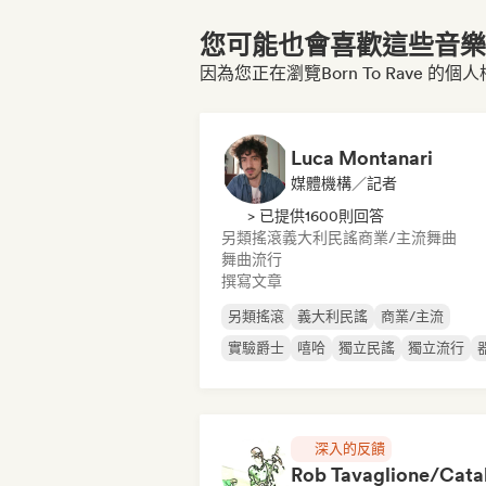
您可能也會喜歡這些音樂博
因為您正在瀏覽Born To Rave 的個
Luca Montanari
媒體機構／記者
> 已提供1600則回答
另類搖滾
義大利民謠
商業/主流
舞曲
舞曲流行
撰寫文章
另類搖滾
義大利民謠
商業/主流
實驗爵士
嘻哈
獨立民謠
獨立流行
深入的反饋