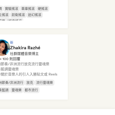
調
實驗搖滾
車庫搖滾
硬搖滾
立搖滾
前衛搖滾
迷幻搖滾
滾樂／經典搖滾
新
Zhakira Razhé
社群媒體音樂博主
< 100 則回覆
洲節奏/非洲流行
放克
流行靈魂樂
奏藍調
靈魂樂
關於音樂人的引人入勝貼文或 Reels
洲節奏/非洲流行
放克
流行靈魂樂
奏藍調
靈魂樂
都市流行