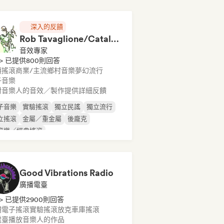
深入的反饋
Rob Tavaglione/Catalyst Recording
音效專家
> 已提供800則回答
類搖滾
商業/主流
鄉村音樂
夢幻流行
子音樂
對音樂人的音效／製作提供詳細反饋
子音樂
實驗搖滾
獨立民謠
獨立流行
立搖滾
金屬／重金屬
後龐克
滾樂／經典搖滾
Good Vibrations Radio
廣播電臺
> 已提供2900則回答
調
電子搖滾
實驗搖滾
放克
車庫搖滾
電臺播放音樂人的作品