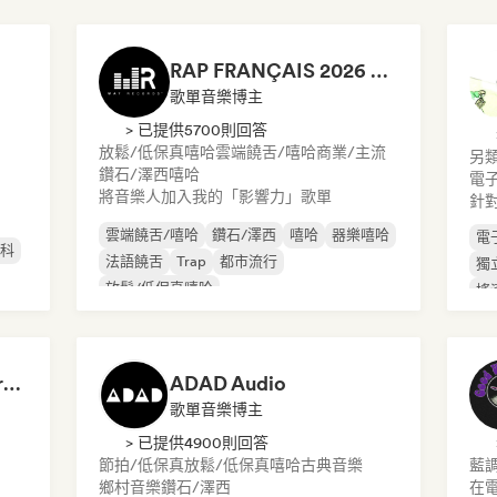
RAP FRANÇAIS 2026 🔥🇫🇷 (Way Records)
歌單音樂博主
> 已提供5700則回答
放鬆/低保真嘻哈
雲端饒舌/嘻哈
商業/主流
另
鑽石/澤西
嘻哈
電
將音樂人加入我的「影響力」歌單
針
雲端饒舌/嘻哈
鑽石/澤西
嘻哈
器樂嘻哈
電
斯科
法語饒舌
Trap
都市流行
獨
放鬆/低保真嘻哈
搖
Dreamers Island Entertainment
ADAD Audio
歌單音樂博主
> 已提供4900則回答
節拍/低保真
放鬆/低保真嘻哈
古典音樂
藍
鄉村音樂
鑽石/澤西
在