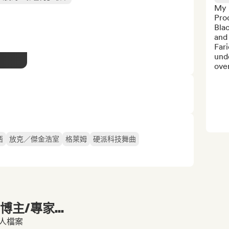
My 
Pro
Blac
and 
Fari
unde
over
西
放克／傑金浩室
格萊姆
硬派科技舞曲
主/專家...
個人檔案