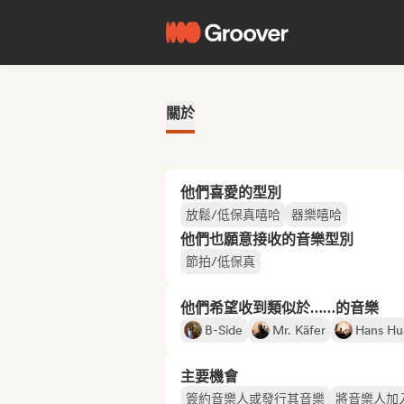
關於
他們喜愛的型別
放鬆/低保真嘻哈
器樂嘻哈
他們也願意接收的音樂型別
節拍/低保真
他們希望收到類似於……的音樂
B-Side
Mr. Käfer
Hans Hu
主要機會
簽約音樂人或發行其音樂
將音樂人加