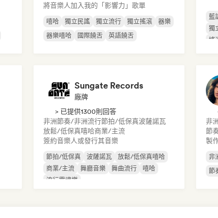
將音樂人加入我的「影響力」歌單
藍
嘻哈
獨立民謠
獨立流行
獨立搖滾
器樂
獨
器樂嘻哈
國際饒舌
英語饒舌
搖
Sungate Records
廠牌
> 已提供1300則回答
非洲節奏/非洲流行
節拍/低保真
波薩諾瓦
非
放鬆/低保真嘻哈
商業/主流
節
簽約音樂人或發行其音樂
製作
節拍/低保真
波薩諾瓦
放鬆/低保真嘻哈
非
商業/主流
舞廳音樂
舞曲流行
嘻哈
節
流行靈魂樂