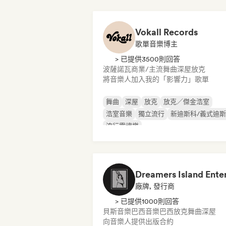
Vokall Records
歌單音樂博主
> 已提供3500則回答
波薩諾瓦
商業/主流
舞曲
深屋
放克
將音樂人加入我的「影響力」歌單
舞曲
深屋
放克
放克／傑金浩室
浩室音樂
獨立流行
新迪斯科/義式迪
流行靈魂樂
廠牌, 發行商
> 已提供1000則回答
貝斯音樂
巴西音樂
巴西放克
舞曲
深屋
向音樂人提供出版合約