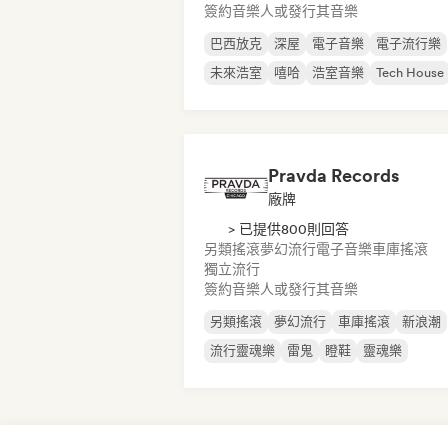
簽約音樂人或發行其音樂
巴西放克
深屋
電子音樂
電子流行樂
未來浩室
嘻哈
浩室音樂
Tech House
Pravda Records
廠牌
> 已提供800則回答
另類搖滾
夢幻流行
電子音樂
車庫搖滾
獨立流行
簽約音樂人或發行其音樂
另類搖滾
夢幻流行
車庫搖滾
新浪潮
流行靈魂樂
雷鬼
瞪鞋
靈魂樂