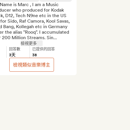
Name is Marc , I am a Music 
ducer who produced for Kodak 
k, D12, Tech N9ne etc in the US 
for Sido, Raf Camora, Kool Savas, 
d Bang, Kollegah etc in Germany 
r the alias "Rooq". I accumulated 
 200 Million Streams. Sin...
檢視更多
回答數
已提供的回答
3天
38
檢視類似音樂博主