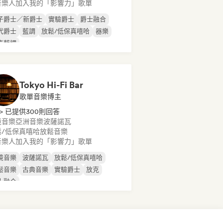
音樂人加入我的「影響力」歌單
子爵士／新爵士
實驗爵士
爵士融合
代爵士
藍調
放鬆/低保真嘻哈
器樂
奏藍調
Tokyo Hi-Fi Bar
歌單音樂博主
> 已提供300則回答
境音樂
亞洲音樂
波薩諾瓦
鬆/低保真嘻哈
放鬆音樂
音樂人加入我的「影響力」歌單
境音樂
波薩諾瓦
放鬆/低保真嘻哈
鬆音樂
古典音樂
實驗爵士
放克
士融合