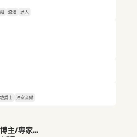
鬆
浪漫
迷人
驗爵士
浩室音樂
主/專家...