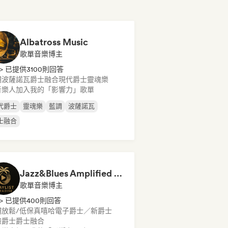
Albatross Music
歌單音樂博主
> 已提供3100則回答
調
波薩諾瓦
爵士融合
現代爵士
靈魂樂
音樂人加入我的「影響力」歌單
代爵士
靈魂樂
藍調
波薩諾瓦
士融合
Jazz&Blues Amplified by Playlist Paradise
歌單音樂博主
> 已提供400則回答
調
放鬆/低保真嘻哈
電子爵士／新爵士
驗爵士
爵士融合