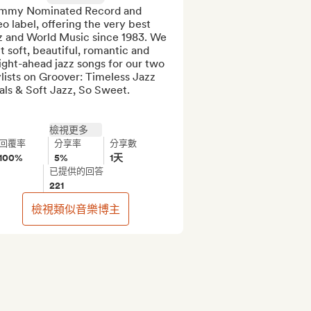
mmy Nominated Record and 
o label, offering the very best 
z and World Music since 1983. We 
 soft, beautiful, romantic and 
ight-ahead jazz songs for our two 
lists on Groover: Timeless Jazz 
ls & Soft Jazz, So Sweet.

檢視更多
回覆率
分享率
分享數
100%
5%
1天
已提供的回答
221
檢視類似音樂博主