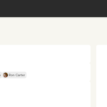
n
Ron Carter