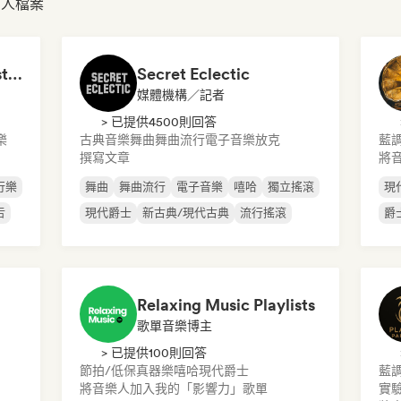
的個人檔案
Lofi Jazz/Hip Hop Instrumental
Secret Eclectic
媒體機構／記者
> 已提供4500則回答
樂
古典音樂
舞曲
舞曲流行
電子音樂
放克
藍
撰寫文章
將
行樂
舞曲
舞曲流行
電子音樂
嘻哈
獨立搖滾
現
舌
現代爵士
新古典/現代古典
流行搖滾
爵
Relaxing Music Playlists
歌單音樂博主
> 已提供100則回答
節拍/低保真
器樂嘻哈
現代爵士
藍
將音樂人加入我的「影響力」歌單
實