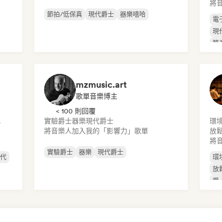
將
節拍/低保真
現代爵士
器樂嘻哈
電
現
節
mzmusic.art
歌單音樂博主
< 100 則回覆
代
實驗爵士
器樂
現代爵士
環
將音樂人加入我的「影響力」歌單
放
將
實驗爵士
器樂
現代爵士
時代
環
放
爵