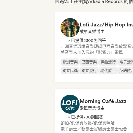
因為您正在瀏覽Arkadia Records 
歌單音樂博主
> 已提供2300則回答
非洲音樂
環境音樂
藍調
巴西音樂
放鬆音
將音樂人加入我的「影響力」歌單
非洲音樂
巴西音樂
舞曲流行
電子流
獨立民謠
獨立流行
現代爵士
英語饒
Morning Café Jazz
歌單音樂博主
> 已提供700則回答
節拍/低保真
放鬆/低保真嘻哈
電子爵士／新爵士
實驗爵士
爵士融合