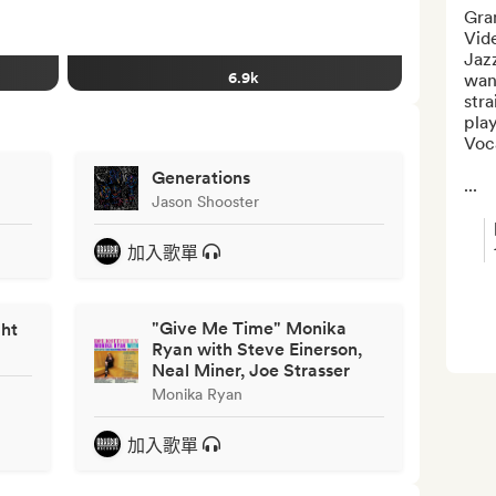
Gra
Vide
Jaz
6.9k
want
stra
play
Voca
Generations
...
Jason Shooster
加入歌單
"Give Me Time" Monika
ght
Ryan with Steve Einerson,
Neal Miner, Joe Strasser
Monika Ryan
加入歌單