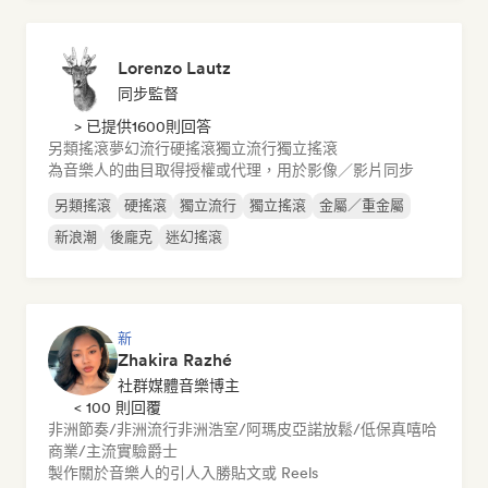
Lorenzo Lautz
同步監督
> 已提供1600則回答
另類搖滾
夢幻流行
硬搖滾
獨立流行
獨立搖滾
為音樂人的曲目取得授權或代理，用於影像／影片同步
另類搖滾
硬搖滾
獨立流行
獨立搖滾
金屬／重金屬
新浪潮
後龐克
迷幻搖滾
新
Zhakira Razhé
社群媒體音樂博主
< 100 則回覆
非洲節奏/非洲流行
非洲浩室/阿瑪皮亞諾
放鬆/低保真嘻哈
商業/主流
實驗爵士
製作關於音樂人的引人入勝貼文或 Reels