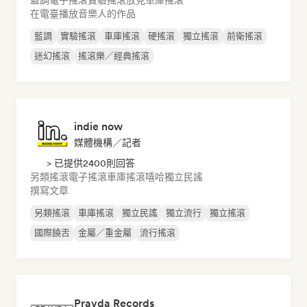
藍調
電子搖滾
實驗搖滾
放克
車庫搖滾
在電臺播放音樂人的作品
藍調
實驗搖滾
車庫搖滾
硬搖滾
獨立搖滾
前衛搖滾
迷幻搖滾
搖滾樂／經典搖滾
indie now
媒體機構／記者
> 已提供2400則回答
另類搖滾
電子搖滾
車庫搖滾
嘻哈
獨立民謠
撰寫文章
另類搖滾
車庫搖滾
獨立民謠
獨立流行
獨立搖滾
國際饒舌
金屬／重金屬
流行搖滾
Pravda Records