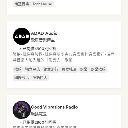
浩室音樂
Tech House
ADAD Audio
歌單音樂博主
> 已提供4900則回答
節拍/低保真
放鬆/低保真嘻哈
古典音樂
鄉村音樂
鑽石/澤西
將音樂人加入我的「影響力」歌單
嘻哈
獨立民謠
獨立流行
獨立搖滾
器樂
器樂嘻哈
國際饒舌
英語饒舌
Good Vibrations Radio
廣播電臺
> 已提供2900則回答