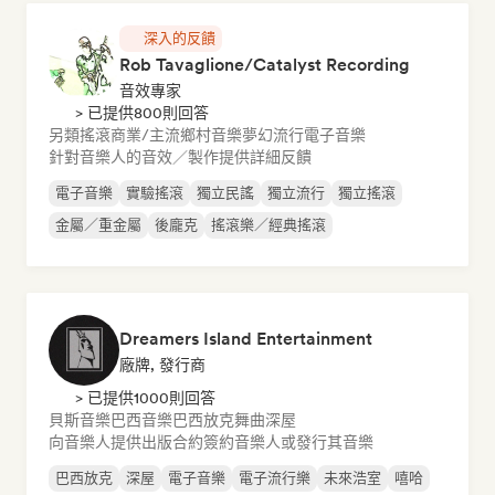
深入的反饋
Rob Tavaglione/Catalyst Recording
音效專家
> 已提供800則回答
另類搖滾
商業/主流
鄉村音樂
夢幻流行
電子音樂
針對音樂人的音效／製作提供詳細反饋
電子音樂
實驗搖滾
獨立民謠
獨立流行
獨立搖滾
金屬／重金屬
後龐克
搖滾樂／經典搖滾
Dreamers Island Entertainment
廠牌, 發行商
> 已提供1000則回答
貝斯音樂
巴西音樂
巴西放克
舞曲
深屋
向音樂人提供出版合約
簽約音樂人或發行其音樂
巴西放克
深屋
電子音樂
電子流行樂
未來浩室
嘻哈