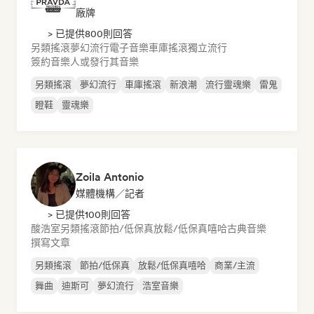
廠牌
> 已提供800則回答
另類搖滾
夢幻流行
電子音樂
車庫搖滾
獨立流行
簽約音樂人或發行其音樂
另類搖滾
夢幻流行
車庫搖滾
新浪潮
流行靈魂樂
雷鬼
瞪鞋
靈魂樂
Zoila Antonio
媒體機構／記者
> 已提供100則回答
酸浩室
另類搖滾
節拍/低保真
放鬆/低保真嘻哈
古典音樂
撰寫文章
另類搖滾
節拍/低保真
放鬆/低保真嘻哈
商業/主流
舞曲
迪斯可
夢幻流行
浩室音樂