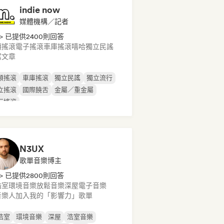
indie now
媒體機構／記者
> 已提供2400則回答
類搖滾
電子搖滾
車庫搖滾
嘻哈
獨立民謠
寫文章
類搖滾
車庫搖滾
獨立民謠
獨立流行
立搖滾
國際饒舌
金屬／重金屬
行搖滾
N3UX
歌單音樂博主
> 已提供2800則回答
浩室
環境音樂
放鬆音樂
深屋
電子音樂
音樂人加入我的「影響力」歌單
浩室
環境音樂
深屋
浩室音樂