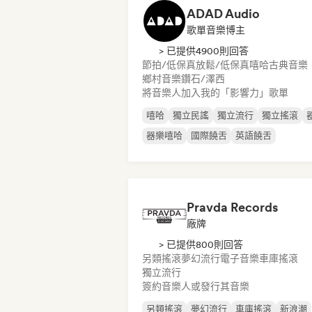
ADAD Audio
歌單音樂博主
> 已提供4900則回答
節拍/低保真
放鬆/低保真嘻哈
古典音樂
鄉村音樂
鑽石/澤西
將音樂人加入我的「影響力」歌單
嘻哈
獨立民謠
獨立流行
獨立搖滾
器樂嘻哈
國際饒舌
英語饒舌
Pravda Records
廠牌
> 已提供800則回答
另類搖滾
夢幻流行
電子音樂
車庫搖滾
獨立流行
簽約音樂人或發行其音樂
另類搖滾
夢幻流行
車庫搖滾
新浪潮