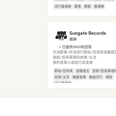
流行靈魂樂
雷鬼
瞪鞋
靈魂樂
Sungate Records
廠牌
> 已提供1300則回答
非洲節奏/非洲流行
節拍/低保真
波薩諾
放鬆/低保真嘻哈
商業/主流
簽約音樂人或發行其音樂
節拍/低保真
波薩諾瓦
放鬆/低保真嘻
商業/主流
舞廳音樂
舞曲流行
嘻哈
流行靈魂樂