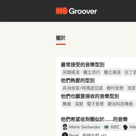
關於
最常接受的音樂型別
另類搖滾
獨立流行
獨立搖滾
拉丁
他們熱愛的型別
非洲浩室/阿瑪皮亞諾
鄉村音樂
浩室
他們也願意接收的音樂型別
舞曲
深屋
電子音樂
硬派科技舞曲
他們希望收到類似於……的音樂
Mario Santander
RØZ
All
Nsqk
檢視全部 +12