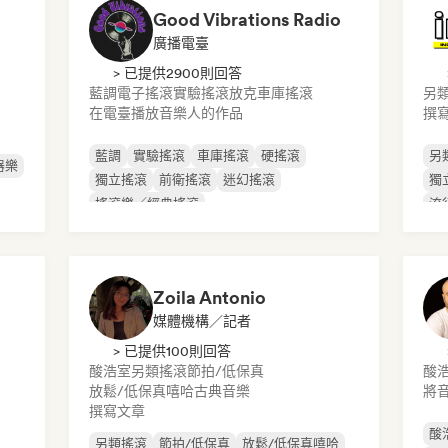
Good Vibrations Radio
廣播電臺
> 已提供2900則回答
藍調
電子搖滾
實驗搖滾
放克
車庫搖滾
另
在電臺播放音樂人的作品
撰
藍調
實驗搖滾
車庫搖滾
硬搖滾
另
器樂
獨立搖滾
前衛搖滾
迷幻搖滾
獨
搖滾樂／經典搖滾
流
Zoila Antonio
媒體機構／記者
> 已提供100則回答
酸浩室
另類搖滾
節拍/低保真
酸
放鬆/低保真嘻哈
古典音樂
將
撰寫文章
酸
另類搖滾
節拍/低保真
放鬆/低保真嘻哈