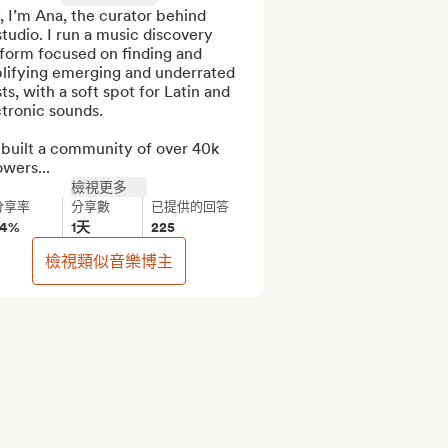
 I’m Ana, the curator behind 
studio. I run a music discovery 
form focused on finding and 
lifying emerging and underrated 
sts, with a soft spot for Latin and 
tronic sounds.

 built a community of over 40k 
owers...
檢視更多
分享率
分享數
已提供的回答
54%
1天
225
檢視類似音樂博主