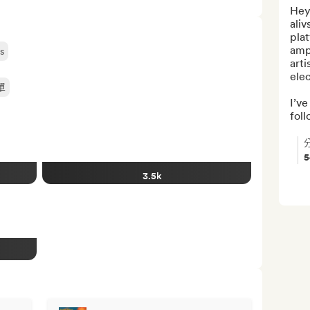
Hey,
aliv
plat
amp
s
arti
elec
單
I’ve
foll
3.5k