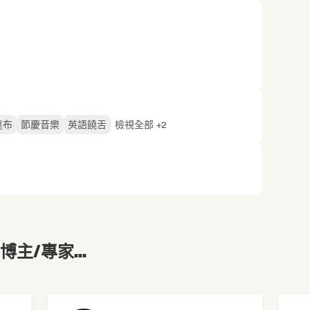
達布
節慶音樂
英語饒舌
檢視全部 +2
主/專家...