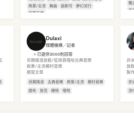
獨
商業/主流
舞曲
迪斯可
夢幻流行
有
浩室音樂
Dulaxi
媒體機構／記者
> 已提供3000則回答
瓦
另類搖滾
放鬆/低保真嘻哈
古典音樂
非
商業/主流
鄉村音樂
放
撰寫文章
製作
哈
另類搖滾
古典音樂
商業/主流
鄉村音樂
非
達布
放克
硬核
嘻哈
流