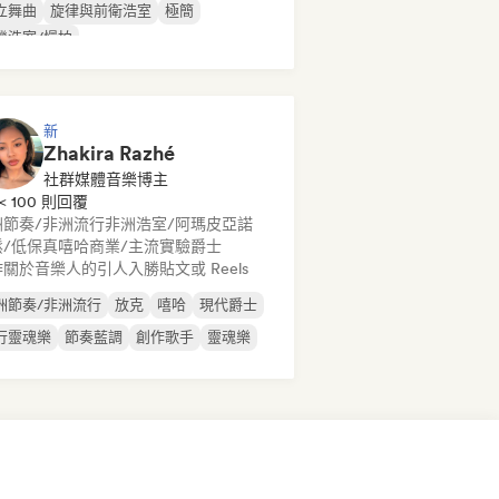
立舞曲
旋律與前衛浩室
極簡
機浩室/慢拍
新
Zhakira Razhé
社群媒體音樂博主
< 100 則回覆
洲節奏/非洲流行
非洲浩室/阿瑪皮亞諾
鬆/低保真嘻哈
商業/主流
實驗爵士
關於音樂人的引人入勝貼文或 Reels
洲節奏/非洲流行
放克
嘻哈
現代爵士
行靈魂樂
節奏藍調
創作歌手
靈魂樂