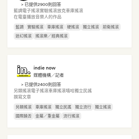
> 已提供2900則回答
藍調
電子搖滾
實驗搖滾
放克
車庫搖滾
在電臺播放音樂人的作品
藍調
實驗搖滾
車庫搖滾
硬搖滾
獨立搖滾
前衛搖滾
迷幻搖滾
搖滾樂／經典搖滾
indie now
媒體機構／記者
> 已提供2400則回答
另類搖滾
電子搖滾
車庫搖滾
嘻哈
獨立民謠
撰寫文章
另類搖滾
車庫搖滾
獨立民謠
獨立流行
獨立搖滾
國際饒舌
金屬／重金屬
流行搖滾