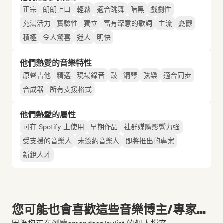
正宗
朗朗上口
輕鬆
適合跳舞
暗黑
戲劇性
充滿活力
實驗性
獨立
富有深意的歌詞
主流
憂鬱
積極
令人驚喜
迷人
明快
他們熱愛的音樂特性
原聲吉他
精選
現場錄音
鼓
鋼琴
弦樂
適合同步
合成器
所有支援格式
他們熱愛的屬性
可在 Spotify 上使用
早期作品
社群媒體影響力強
受支援的音樂人
未簽約音樂人
即將推出的專案
新銳人才
您可能也會喜歡這些音樂博主/專家...