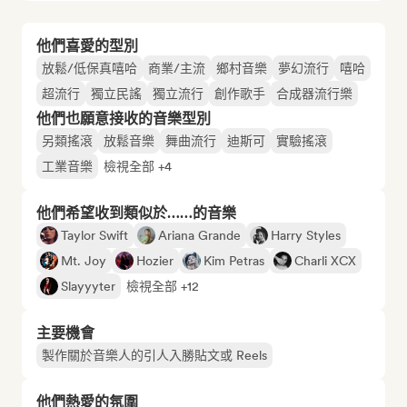
他們喜愛的型別
放鬆/低保真嘻哈
商業/主流
鄉村音樂
夢幻流行
嘻哈
超流行
獨立民謠
獨立流行
創作歌手
合成器流行樂
他們也願意接收的音樂型別
另類搖滾
放鬆音樂
舞曲流行
迪斯可
實驗搖滾
工業音樂
檢視全部 +4
他們希望收到類似於……的音樂
Taylor Swift
Ariana Grande
Harry Styles
Mt. Joy
Hozier
Kim Petras
Charli XCX
Slayyyter
檢視全部 +12
主要機會
製作關於音樂人的引人入勝貼文或 Reels
他們熱愛的氛圍