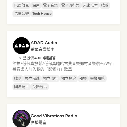
巴西放克
深屋
電子音樂
電子流行樂
未來浩室
嘻哈
浩室音樂
Tech House
ADAD Audio
歌單音樂博主
> 已提供4900則回答
節拍/低保真
放鬆/低保真嘻哈
古典音樂
鄉村音樂
鑽石/澤西
將音樂人加入我的「影響力」歌單
嘻哈
獨立民謠
獨立流行
獨立搖滾
器樂
器樂嘻哈
國際饒舌
英語饒舌
Good Vibrations Radio
廣播電臺