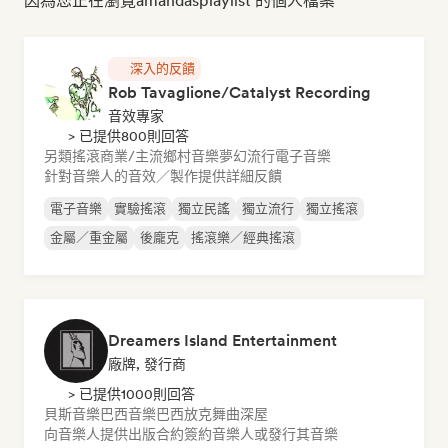
因為您正在瀏覽amandasplaylist 的個人檔案
深入的反饋
Rob Tavaglione/Catalyst Recording
音效專家
> 已提供800則回答
另類搖滾
商業/主流
鄉村音樂
夢幻流行
電子音樂
針對音樂人的音效／製作提供詳細反饋
電子音樂
實驗搖滾
獨立民謠
獨立流行
獨立搖滾
金屬／重金屬
後龐克
搖滾樂／經典搖滾
Dreamers Island Entertainment
廠牌, 發行商
> 已提供1000則回答
貝斯音樂
巴西音樂
巴西放克
舞曲
深屋
向音樂人提供出版合約
簽約音樂人或發行其音樂