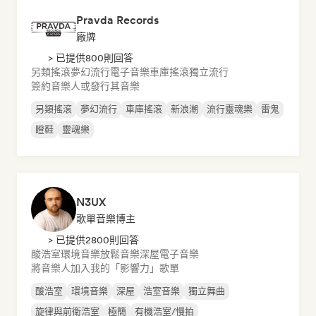
Pravda Records
廠牌
> 已提供800則回答
另類搖滾
夢幻流行
電子音樂
車庫搖滾
獨立流行
簽約音樂人或發行其音樂
另類搖滾
夢幻流行
車庫搖滾
新浪潮
流行靈魂樂
雷鬼
瞪鞋
靈魂樂
N3UX
歌單音樂博主
> 已提供2800則回答
酸浩室
環境音樂
放鬆音樂
深屋
電子音樂
將音樂人加入我的「影響力」歌單
酸浩室
環境音樂
深屋
浩室音樂
獨立舞曲
旋律與前衛浩室
極簡
有機浩室/慢拍