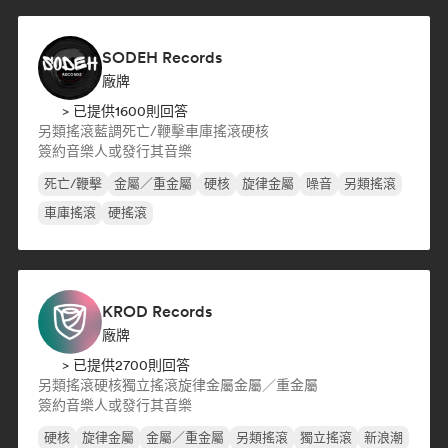
SODEH Records
廠牌
> 已提供1600則回答
另類搖滾
藍調
死亡/鞭擊
車庫搖滾
硬核
簽約音樂人或發行其音樂
死亡/鞭擊
金屬／重金屬
硬核
旋律金屬
噪音
另類搖滾
車庫搖滾
硬搖滾
KROD Records
廠牌
> 已提供2700則回答
另類搖滾
硬核
獨立搖滾
旋律金屬
金屬／重金屬
簽約音樂人或發行其音樂
硬核
旋律金屬
金屬／重金屬
另類搖滾
獨立搖滾
新浪潮