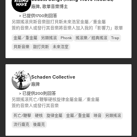
廠牌, 歌單音樂博主
> 已提供1700則回答
另類搖滾
貝斯音樂
鼓打貝斯
未來浩室
金屬／重金屬
簽約音樂人或發行其音樂
將音樂人加入我的「影響力」歌單
金屬／重金屬
另類搖滾
Phonk
搖滾樂／經典搖滾
Trap
貝斯音樂
鼓打貝斯
未來浩室
Schaden Collective
廠牌
> 已提供200則回答
另類搖滾
死亡/鞭擊
硬核
旋律金屬
金屬／重金屬
簽約音樂人或發行其音樂
死亡/鞭擊
硬核
旋律金屬
金屬／重金屬
噪音
另類搖滾
流行龐克
後龐克