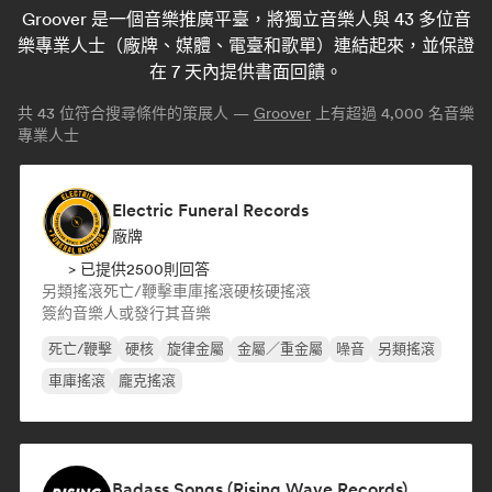
Groover 是一個音樂推廣平臺，將獨立音樂人與 43 多位音
樂專業人士（廠牌、媒體、電臺和歌單）連結起來，並保證
在 7 天內提供書面回饋。
共
43
位符合搜尋條件的策展人 —
Groover
上有超過 4,000 名音樂
專業人士
Electric Funeral Records
廠牌
> 已提供2500則回答
另類搖滾
死亡/鞭擊
車庫搖滾
硬核
硬搖滾
簽約音樂人或發行其音樂
死亡/鞭擊
硬核
旋律金屬
金屬／重金屬
噪音
另類搖滾
車庫搖滾
龐克搖滾
Badass Songs (Rising Wave Records)