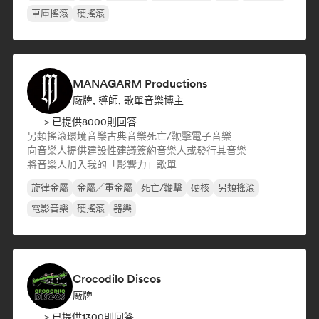
車庫搖滾
硬搖滾
MANAGARM Productions
廠牌, 導師, 歌單音樂博主
> 已提供8000則回答
另類搖滾
環境音樂
古典音樂
死亡/鞭擊
電子音樂
向音樂人提供建設性建議
簽約音樂人或發行其音樂
將音樂人加入我的「影響力」歌單
旋律金屬
金屬／重金屬
死亡/鞭擊
硬核
另類搖滾
電影音樂
硬搖滾
器樂
Crocodilo Discos
廠牌
> 已提供1300則回答