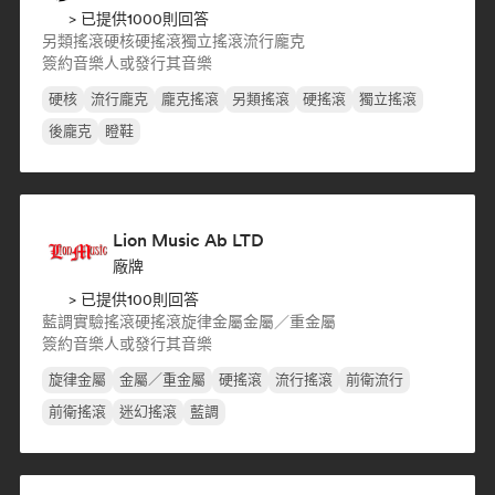
> 已提供1000則回答
另類搖滾
硬核
硬搖滾
獨立搖滾
流行龐克
簽約音樂人或發行其音樂
硬核
流行龐克
龐克搖滾
另類搖滾
硬搖滾
獨立搖滾
後龐克
瞪鞋
Lion Music Ab LTD
廠牌
> 已提供100則回答
藍調
實驗搖滾
硬搖滾
旋律金屬
金屬／重金屬
簽約音樂人或發行其音樂
旋律金屬
金屬／重金屬
硬搖滾
流行搖滾
前衛流行
前衛搖滾
迷幻搖滾
藍調