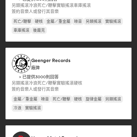
另類搖滾
冷浪
死亡/鞭擊
實驗搖滾
車庫搖滾
簽約音樂人或發行其音樂
死亡/鞭擊
硬核
金屬／重金屬
噪音
另類搖滾
實驗搖滾
車庫搖滾
後龐克
Geenger Records
廠牌
> 已提供3000則回答
另類搖滾
冷浪
死亡/鞭擊
實驗搖滾
硬核
簽約音樂人或發行其音樂
金屬／重金屬
噪音
死亡/鞭擊
硬核
旋律金屬
另類搖滾
冷浪
實驗搖滾