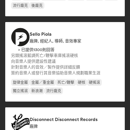
流行龐克
後龐克
Sello Piola
廠牌, 經紀人, 導師, 音效專家
> 已提供1300則回答
另類搖滾
藍調
死亡/鞭擊
車庫搖滾
硬核
向音樂人提供建設性建議
針對音樂人的音效／製作提供詳細反饋
簽約音樂人或發行其音樂
協助音樂人規劃職業生涯
旋律金屬
金屬／重金屬
死亡/鞭擊
硬核
硬搖滾
獨立搖滾
新浪潮
流行龐克
Disconnect Disconnect Records
廠牌