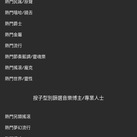
熱門民謠/原聲
熱門嘻哈/饒舌
熱門爵士
熱門金屬
熱門流行
熱門節奏藍調/靈魂樂
熱門搖滾/龐克
熱門世界/靈性
按子型別篩選音樂博主/專業人士
熱門另類搖滾
熱門夢幻流行