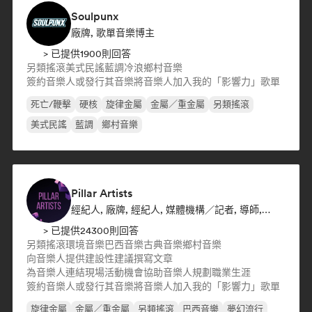
Soulpunx
廠牌, 歌單音樂博主
> 已提供1900則回答
另類搖滾
美式民謠
藍調
冷浪
鄉村音樂
簽約音樂人或發行其音樂
將音樂人加入我的「影響力」歌單
死亡/鞭擊
硬核
旋律金屬
金屬／重金屬
另類搖滾
美式民謠
藍調
鄉村音樂
Pillar Artists
經紀人, 廠牌, 經紀人, 媒體機構／記者, 導師, 歌單音樂博主
> 已提供24300則回答
另類搖滾
環境音樂
巴西音樂
古典音樂
鄉村音樂
向音樂人提供建設性建議
撰寫文章
為音樂人連結現場活動機會
協助音樂人規劃職業生涯
簽約音樂人或發行其音樂
將音樂人加入我的「影響力」歌單
旋律金屬
金屬／重金屬
另類搖滾
巴西音樂
夢幻流行