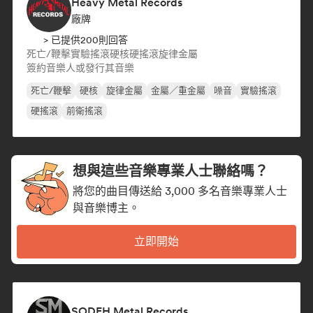
Heavy Metal Records
廠牌
> 已提供200則回答
死亡/鞭擊
實驗搖滾
硬核
硬搖滾
旋律金屬
簽約音樂人或發行其音樂
死亡/鞭擊
硬核
旋律金屬
金屬／重金屬
噪音
實驗搖滾
硬搖滾
前衛搖滾
想與這些音樂專業人士聯絡嗎？
將您的曲目傳送給 3,000 多名音樂專業人士
與音樂博主。
立即開始
SODEH Metal Records