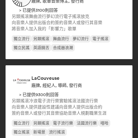
廠牌, 歌單音樂博主, 發行商
> 已提供3100則回答
另類搖滾
舞曲流行
夢幻流行
電子搖滾
放克
向音樂人提供出版合約
簽約音樂人或發行其音樂
將音樂人加入我的「影響力」歌單
獨立流行
另類搖滾
舞曲流行
夢幻流行
電子搖滾
獨立民謠
英語饒舌
合成器浪潮
LaCouveuse
廠牌, 經紀人, 導師, 發行商
> 已提供9300則回答
另類搖滾
冷浪
電子流行樂
實驗搖滾
法國流行樂
向音樂人提供建設性建議
向音樂人提供出版合約
簽約音樂人或發行其音樂
協助音樂人規劃職業生涯
獨立流行
另類搖滾
電子流行樂
法國流行樂
嘻哈
獨立搖滾
新場景
流行搖滾