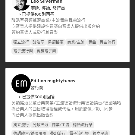
Leo Silverman
廠牌, 導師, 發行商
> 已提供100則回答
酸浩室
另類搖滾
商業/主流
舞曲
舞曲流行
向音樂人提供建設性建議
向音樂人提供出版合約
簽約音樂人或發行其音樂
獨立流行
酸浩室
另類搖滾
商業/主流
舞曲
舞曲流行
電子流行樂
實驗電子樂
Edition mightytunes
發行商
> 已提供300則回答
另類搖滾
兒童音樂
商業/主流
德語流行樂
德語饒舌/德國嘻哈
為音樂人的曲目取得授權或代理，用於影像／影片同步
向音樂人提供出版合約
獨立流行
另類搖滾
商業/主流
德語流行樂
德語饒舌/德國嘻哈
夢幻流行
電子流行樂
獨立民謠