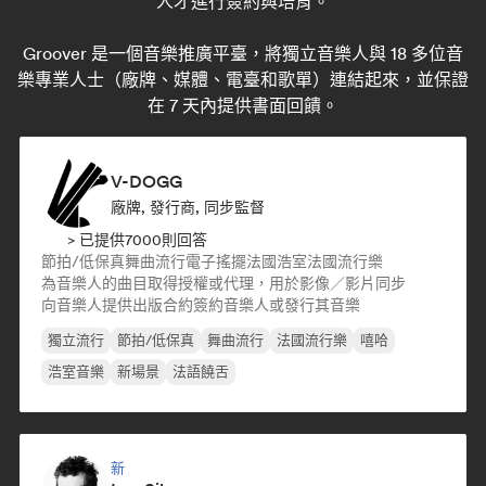
人才進行簽約與培育。
Groover 是一個音樂推廣平臺，將獨立音樂人與 18 多位音
樂專業人士（廠牌、媒體、電臺和歌單）連結起來，並保證
在 7 天內提供書面回饋。
V-DOGG
廠牌, 發行商, 同步監督
> 已提供7000則回答
節拍/低保真
舞曲流行
電子搖擺
法國浩室
法國流行樂
為音樂人的曲目取得授權或代理，用於影像／影片同步
向音樂人提供出版合約
簽約音樂人或發行其音樂
獨立流行
節拍/低保真
舞曲流行
法國流行樂
嘻哈
浩室音樂
新場景
法語饒舌
新