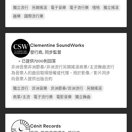
獨立流行
另類搖滾
電子音樂
電子流行樂
嘻哈
獨立搖滾
器樂
國際流行樂
Clementine SoundWorks
發行商, 同步監督
> 已提供7200則回答
非洲音樂
非洲節奏/非洲流行
另類搖滾
商業/主流
舞曲流行
為音樂人的曲目取得授權或代理，用於影像／影片同步
向音樂人提供出版合約
獨立流行
非洲音樂
非洲節奏/非洲流行
另類搖滾
商業/主流
電子流行樂
電影音樂
獨立舞曲
Cénit Records