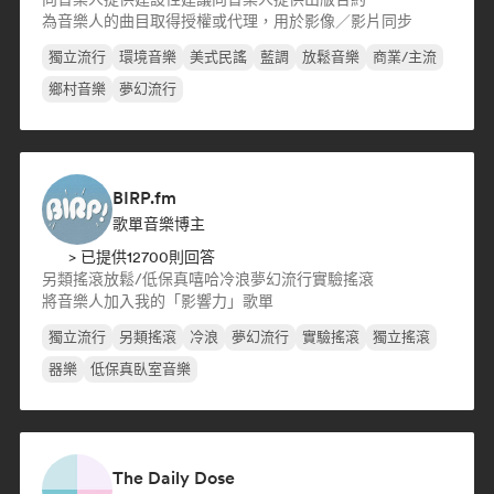
為音樂人的曲目取得授權或代理，用於影像／影片同步
獨立流行
環境音樂
美式民謠
藍調
放鬆音樂
商業/主流
鄉村音樂
夢幻流行
BIRP.fm
歌單音樂博主
> 已提供12700則回答
另類搖滾
放鬆/低保真嘻哈
冷浪
夢幻流行
實驗搖滾
將音樂人加入我的「影響力」歌單
獨立流行
另類搖滾
冷浪
夢幻流行
實驗搖滾
獨立搖滾
器樂
低保真臥室音樂
The Daily Dose