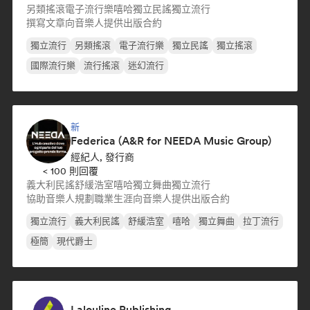
另類搖滾
電子流行樂
嘻哈
獨立民謠
獨立流行
撰寫文章
向音樂人提供出版合約
獨立流行
另類搖滾
電子流行樂
獨立民謠
獨立搖滾
國際流行樂
流行搖滾
迷幻流行
新
Federica (A&R for NEEDA Music Group)
經紀人, 發行商
< 100 則回覆
義大利民謠
舒緩浩室
嘻哈
獨立舞曲
獨立流行
協助音樂人規劃職業生涯
向音樂人提供出版合約
獨立流行
義大利民謠
舒緩浩室
嘻哈
獨立舞曲
拉丁流行
極簡
現代爵士
Lalouline Publishing