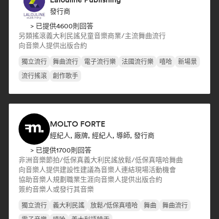
發行商
> 已提供4600則回答
另類搖滾
義大利民謠
兒童音樂
商業/主流
舞曲流行
向音樂人提供出版合約
獨立流行
舞曲流行
電子流行樂
法國流行樂
嘻哈
新場景
流行搖滾
創作歌手
MOLTO FORTE
經紀人, 廠牌, 經紀人, 導師, 發行商
> 已提供1700則回答
非洲音樂
節拍/低保真
義大利民謠
放鬆/低保真嘻哈
舞曲
向音樂人提供建設性建議
為音樂人連結現場活動機會
協助音樂人規劃職業生涯
向音樂人提供出版合約
簽約音樂人或發行其音樂
獨立流行
義大利民謠
放鬆/低保真嘻哈
舞曲
舞曲流行