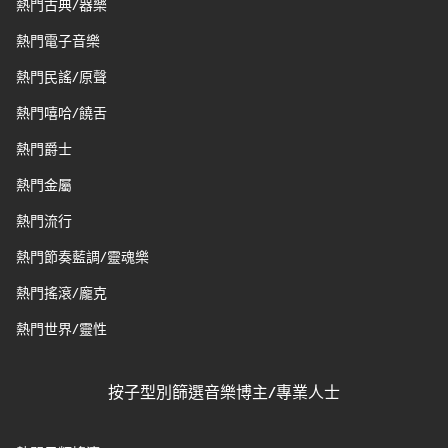
熱門古典/器樂
熱門電子音樂
熱門民謠/原聲
熱門嘻哈/饒舌
熱門爵士
熱門金屬
熱門流行
熱門節奏藍調/靈魂樂
熱門搖滾/龐克
熱門世界/靈性
按子型別篩選音樂博主/專業人士