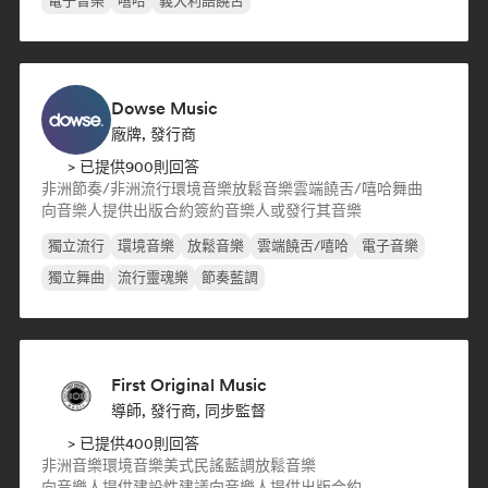
電子音樂
嘻哈
義大利語饒舌
Dowse Music
廠牌, 發行商
> 已提供900則回答
非洲節奏/非洲流行
環境音樂
放鬆音樂
雲端饒舌/嘻哈
舞曲
向音樂人提供出版合約
簽約音樂人或發行其音樂
獨立流行
環境音樂
放鬆音樂
雲端饒舌/嘻哈
電子音樂
獨立舞曲
流行靈魂樂
節奏藍調
First Original Music
導師, 發行商, 同步監督
> 已提供400則回答
非洲音樂
環境音樂
美式民謠
藍調
放鬆音樂
向音樂人提供建設性建議
向音樂人提供出版合約