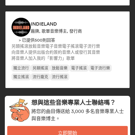
INDIELAND
廠牌, 歌單音樂博主, 發行商
> 已提供500則回答
另類搖滾
放鬆音樂
電子音樂
電子搖滾
電子流行樂
向音樂人提供出版合約
簽約音樂人或發行其音樂
將音樂人加入我的「影響力」歌單
獨立流行
另類搖滾
放鬆音樂
電子搖滾
電子流行樂
獨立搖滾
流行龐克
流行搖滾
想與這些音樂專業人士聯絡嗎？
將您的曲目傳送給 3,000 多名音樂專業人士
與音樂博主。
立即開始