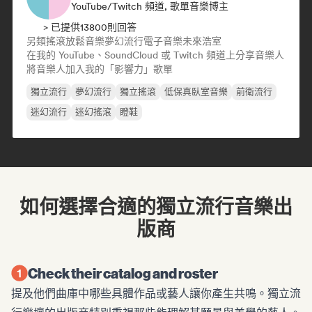
YouTube/Twitch 頻道, 歌單音樂博主
> 已提供13800則回答
另類搖滾
放鬆音樂
夢幻流行
電子音樂
未來浩室
在我的 YouTube、SoundCloud 或 Twitch 頻道上分享音樂人
將音樂人加入我的「影響力」歌單
獨立流行
夢幻流行
獨立搖滾
低保真臥室音樂
前衛流行
迷幻流行
迷幻搖滾
瞪鞋
如何選擇合適的獨立流行音樂出
版商
Check their catalog and roster
提及他們曲庫中哪些具體作品或藝人讓你產生共鳴。獨立流