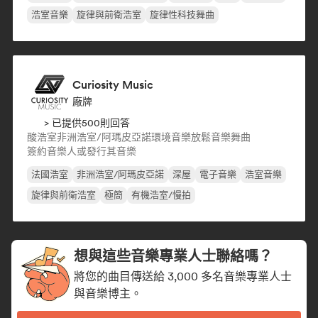
浩室音樂
旋律與前衛浩室
旋律性科技舞曲
Curiosity Music
廠牌
> 已提供500則回答
酸浩室
非洲浩室/阿瑪皮亞諾
環境音樂
放鬆音樂
舞曲
簽約音樂人或發行其音樂
法國浩室
非洲浩室/阿瑪皮亞諾
深屋
電子音樂
浩室音樂
旋律與前衛浩室
極簡
有機浩室/慢拍
想與這些音樂專業人士聯絡嗎？
將您的曲目傳送給 3,000 多名音樂專業人士
與音樂博主。