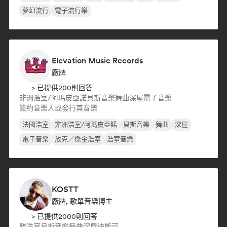
夢幻流行
電子流行樂
Elevation Music Records
廠牌
> 已提供200則回答
非洲浩室/阿瑪皮亞諾
貝斯音樂
舞曲
深屋
電子音樂
簽約音樂人或發行其音樂
法國浩室
非洲浩室/阿瑪皮亞諾
貝斯音樂
舞曲
深屋
電子音樂
放克／傑金浩室
浩室音樂
KOSTT
廠牌, 歌單音樂博主
> 已提供2000則回答
酸浩室
貝斯音樂
舞曲
深屋
迪斯可