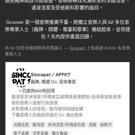
這些廠牌開放作品徵選，並積極尋找充滿新意的法國浩室、
濾波浩室及受迪斯科影響的曲目。
Groover 是一個音樂推廣平臺，將獨立音樂人與 62 多位音
樂專業人士（廠牌、媒體、電臺和歌單）連結起來，並保證
在 7 天內提供書面回饋。
共
62
位符合搜尋條件的策展人 —
Groover
上有超過 4,000 名音樂
專業人士
Sincopat / AFFKT
廠牌, 精選 DJ, 音效專家
> 已提供600則回答
酸浩室
非洲浩室/阿瑪皮亞諾
環境音樂
節拍/低保真
放鬆音樂
簽約音樂人或發行其音樂
針對音樂人的音效／製作提供詳細反饋
下載音樂人的曲目供我的 DJ 演出使用
法國浩室
酸浩室
非洲浩室/阿瑪皮亞諾
深屋
迪斯可
電子音樂
浩室音樂
獨立舞曲