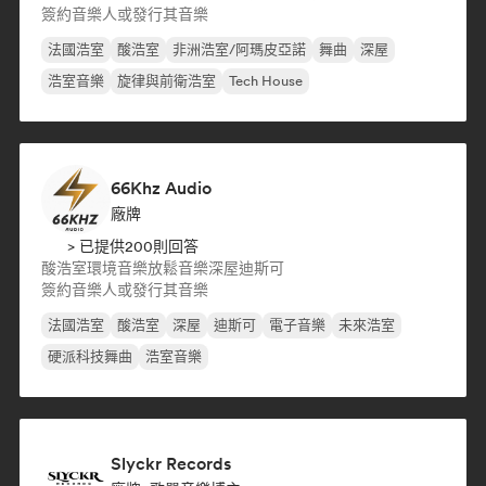
簽約音樂人或發行其音樂
法國浩室
酸浩室
非洲浩室/阿瑪皮亞諾
舞曲
深屋
浩室音樂
旋律與前衛浩室
Tech House
66Khz Audio
廠牌
> 已提供200則回答
酸浩室
環境音樂
放鬆音樂
深屋
迪斯可
簽約音樂人或發行其音樂
法國浩室
酸浩室
深屋
迪斯可
電子音樂
未來浩室
硬派科技舞曲
浩室音樂
Slyckr Records