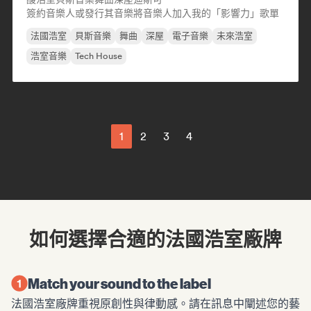
簽約音樂人或發行其音樂
將音樂人加入我的「影響力」歌單
法國浩室
貝斯音樂
舞曲
深屋
電子音樂
未來浩室
浩室音樂
Tech House
1
2
3
4
如何選擇合適的法國浩室廠牌
Match your sound to the label
法國浩室廠牌重視原創性與律動感。請在訊息中闡述您的藝