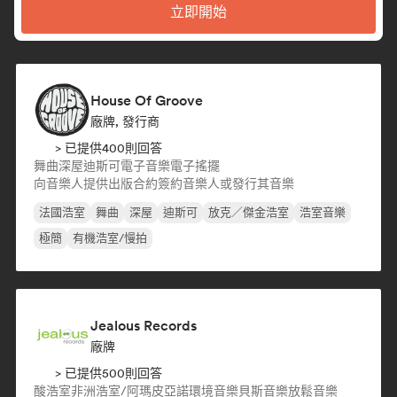
立即開始
House Of Groove
廠牌, 發行商
> 已提供400則回答
舞曲
深屋
迪斯可
電子音樂
電子搖擺
向音樂人提供出版合約
簽約音樂人或發行其音樂
法國浩室
舞曲
深屋
迪斯可
放克／傑金浩室
浩室音樂
極簡
有機浩室/慢拍
Jealous Records
廠牌
> 已提供500則回答
酸浩室
非洲浩室/阿瑪皮亞諾
環境音樂
貝斯音樂
放鬆音樂