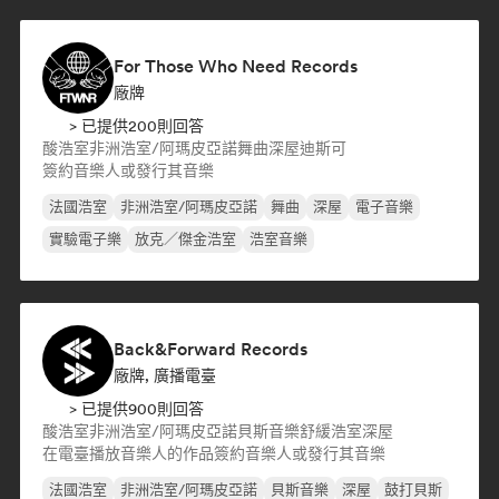
For Those Who Need Records
廠牌
> 已提供200則回答
酸浩室
非洲浩室/阿瑪皮亞諾
舞曲
深屋
迪斯可
簽約音樂人或發行其音樂
法國浩室
非洲浩室/阿瑪皮亞諾
舞曲
深屋
電子音樂
實驗電子樂
放克／傑金浩室
浩室音樂
Back&Forward Records
廠牌, 廣播電臺
> 已提供900則回答
酸浩室
非洲浩室/阿瑪皮亞諾
貝斯音樂
舒緩浩室
深屋
在電臺播放音樂人的作品
簽約音樂人或發行其音樂
法國浩室
非洲浩室/阿瑪皮亞諾
貝斯音樂
深屋
鼓打貝斯