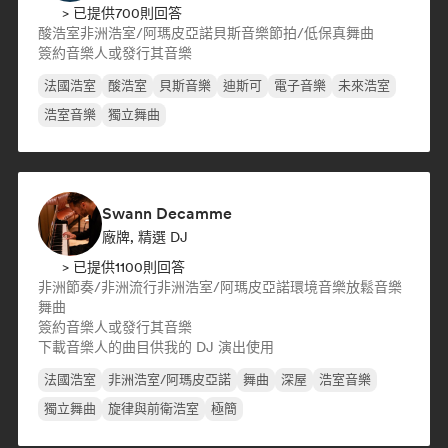
> 已提供700則回答
酸浩室
非洲浩室/阿瑪皮亞諾
貝斯音樂
節拍/低保真
舞曲
簽約音樂人或發行其音樂
法國浩室
酸浩室
貝斯音樂
迪斯可
電子音樂
未來浩室
浩室音樂
獨立舞曲
Swann Decamme
廠牌, 精選 DJ
> 已提供1100則回答
非洲節奏/非洲流行
非洲浩室/阿瑪皮亞諾
環境音樂
放鬆音樂
舞曲
簽約音樂人或發行其音樂
下載音樂人的曲目供我的 DJ 演出使用
法國浩室
非洲浩室/阿瑪皮亞諾
舞曲
深屋
浩室音樂
獨立舞曲
旋律與前衛浩室
極簡