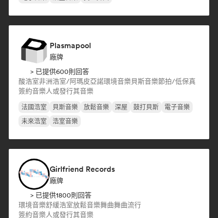
Plasmapool
廠牌
> 已提供600則回答
酸浩室
非洲浩室/阿瑪皮亞諾
環境音樂
貝斯音樂
節拍/低保真
簽約音樂人或發行其音樂
法國浩室
貝斯音樂
放鬆音樂
深屋
鼓打貝斯
電子音樂
未來浩室
浩室音樂
Girlfriend Records
廠牌
> 已提供1800則回答
環境音樂
舒緩浩室
放鬆音樂
舞曲
舞曲流行
簽約音樂人或發行其音樂