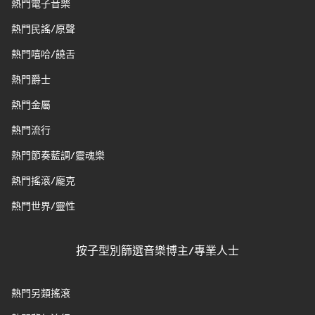
熱門電子音樂
熱門民謠/原聲
熱門嘻哈/饒舌
熱門爵士
熱門金屬
熱門流行
熱門節奏藍調/靈魂樂
熱門搖滾/龐克
熱門世界/靈性
按子型別篩選音樂博主/專業人士
熱門另類搖滾