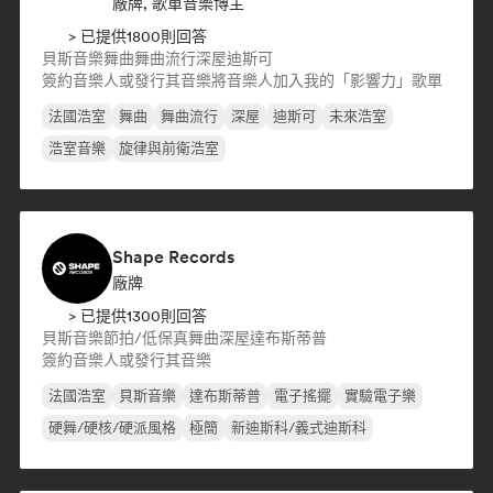
廠牌, 歌單音樂博主
> 已提供1800則回答
貝斯音樂
舞曲
舞曲流行
深屋
迪斯可
簽約音樂人或發行其音樂
將音樂人加入我的「影響力」歌單
法國浩室
舞曲
舞曲流行
深屋
迪斯可
未來浩室
浩室音樂
旋律與前衛浩室
Shape Records
廠牌
> 已提供1300則回答
貝斯音樂
節拍/低保真
舞曲
深屋
達布斯蒂普
簽約音樂人或發行其音樂
法國浩室
貝斯音樂
達布斯蒂普
電子搖擺
實驗電子樂
硬舞/硬核/硬派風格
極簡
新迪斯科/義式迪斯科