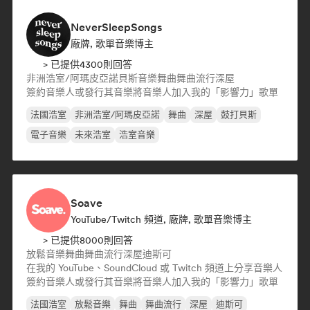
NeverSleepSongs
廠牌, 歌單音樂博主
> 已提供4300則回答
非洲浩室/阿瑪皮亞諾
貝斯音樂
舞曲
舞曲流行
深屋
簽約音樂人或發行其音樂
將音樂人加入我的「影響力」歌單
法國浩室
非洲浩室/阿瑪皮亞諾
舞曲
深屋
鼓打貝斯
電子音樂
未來浩室
浩室音樂
Soave
YouTube/Twitch 頻道, 廠牌, 歌單音樂博主
> 已提供8000則回答
放鬆音樂
舞曲
舞曲流行
深屋
迪斯可
在我的 YouTube、SoundCloud 或 Twitch 頻道上分享音樂人
簽約音樂人或發行其音樂
將音樂人加入我的「影響力」歌單
法國浩室
放鬆音樂
舞曲
舞曲流行
深屋
迪斯可