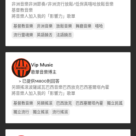
非洲音樂
非洲節奏/非洲流行
放鬆/低保真嘻哈
放鬆音樂
基督教音樂
將音樂人加入我的「影響力」歌單
基督教音樂
非洲音樂
放鬆音樂
舞廳音樂
嘻哈
流行靈魂樂
英語饒舌
法語饒舌
Vip Music
歌單音樂博主
> 已提供14800則回答
另類搖滾
波薩諾瓦
巴西音樂
巴西放克
巴西塞爾塔內霍
將音樂人加入我的「影響力」歌單
基督教音樂
另類搖滾
巴西放克
巴西塞爾塔內霍
獨立民謠
獨立流行
獨立搖滾
流行搖滾