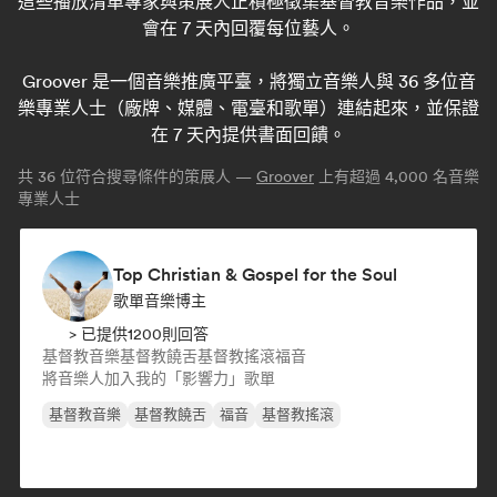
這些播放清單專家與策展人正積極徵集基督教音樂作品，並
會在 7 天內回覆每位藝人。
Groover 是一個音樂推廣平臺，將獨立音樂人與 36 多位音
樂專業人士（廠牌、媒體、電臺和歌單）連結起來，並保證
在 7 天內提供書面回饋。
共
36
位符合搜尋條件的策展人 —
Groover
上有超過 4,000 名音樂
專業人士
Top Christian & Gospel for the Soul
歌單音樂博主
> 已提供1200則回答
基督教音樂
基督教饒舌
基督教搖滾
福音
將音樂人加入我的「影響力」歌單
基督教音樂
基督教饒舌
福音
基督教搖滾