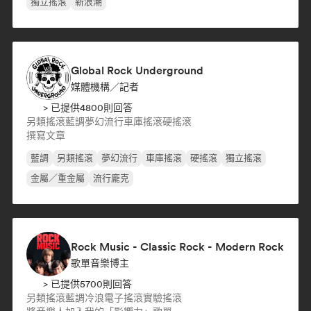
獨立搖滾
新浪潮
Global Rock Underground
媒體機構／記者
> 已提供4800則回答
另類搖滾
藍調
夢幻流行
車庫搖滾
硬搖滾
撰寫文章
藍調
另類搖滾
夢幻流行
車庫搖滾
硬搖滾
獨立搖滾
金屬／重金屬
流行龐克
Rock Music - Classic Rock - Modern Rock
歌單音樂博主
> 已提供5700則回答
另類搖滾
藍調
冷浪
電子搖滾
實驗搖滾