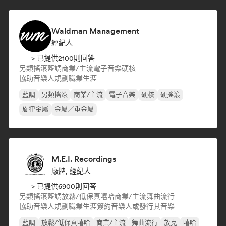
Waldman Management
經紀人
> 已提供2100則回答
另類搖滾
藍調
商業/主流
電子音樂
硬核
協助音樂人規劃職業生涯
藍調
另類搖滾
商業/主流
電子音樂
硬核
硬搖滾
旋律金屬
金屬／重金屬
M.E.I. Recordings
廠牌, 經紀人
> 已提供6900則回答
另類搖滾
藍調
放鬆/低保真嘻哈
商業/主流
舞曲流行
協助音樂人規劃職業生涯
簽約音樂人或發行其音樂
藍調
放鬆/低保真嘻哈
商業/主流
舞曲流行
放克
嘻哈