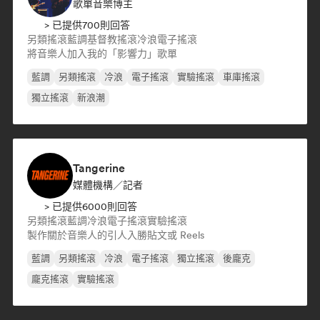
歌單音樂博主
> 已提供700則回答
另類搖滾
藍調
基督教搖滾
冷浪
電子搖滾
將音樂人加入我的「影響力」歌單
藍調
另類搖滾
冷浪
電子搖滾
實驗搖滾
車庫搖滾
獨立搖滾
新浪潮
Tangerine
媒體機構／記者
> 已提供6000則回答
另類搖滾
藍調
冷浪
電子搖滾
實驗搖滾
製作關於音樂人的引人入勝貼文或 Reels
藍調
另類搖滾
冷浪
電子搖滾
獨立搖滾
後龐克
龐克搖滾
實驗搖滾