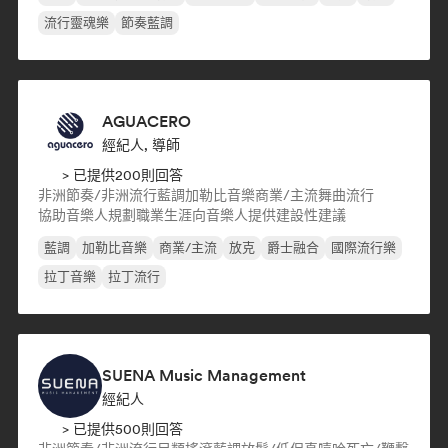
流行靈魂樂
節奏藍調
AGUACERO
經紀人, 導師
> 已提供200則回答
非洲節奏/非洲流行
藍調
加勒比音樂
商業/主流
舞曲流行
協助音樂人規劃職業生涯
向音樂人提供建設性建議
藍調
加勒比音樂
商業/主流
放克
爵士融合
國際流行樂
拉丁音樂
拉丁流行
SUENA Music Management
經紀人
> 已提供500則回答