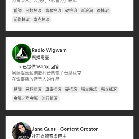
將音樂人加入我的「影響力」歌單
藍調
另類搖滾
實驗搖滾
硬搖滾
新浪潮
後搖滾
前衛搖滾
龐克搖滾
Radio Wigwam
廣播電臺
> 已提供9600則回答
另類搖滾
藍調
鄉村音樂
電子音樂
放克
在電臺播放音樂人的作品
藍調
另類搖滾
車庫搖滾
硬搖滾
獨立民謠
獨立搖滾
金屬／重金屬
流行搖滾
Jana Guns - Content Creator
社群媒體音樂博主