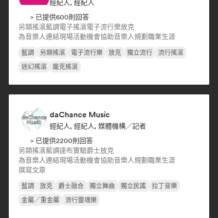
經紀人, 經紀人
> 已提供600則回答
另類搖滾
藍調
電子搖滾
電子流行樂
放克
為音樂人連結現場活動機會
協助音樂人規劃職業生涯
藍調
另類搖滾
電子流行樂
放克
獨立流行
流行搖滾
迷幻搖滾
龐克搖滾
daChance Music
經紀人, 經紀人, 媒體機構／記者
> 已提供2200則回答
另類搖滾
藍調
達布
實驗爵士
放克
為音樂人連結現場活動機會
協助音樂人規劃職業生涯
撰寫文章
藍調
放克
爵士融合
獨立舞曲
獨立民謠
拉丁音樂
金屬／重金屬
流行靈魂樂