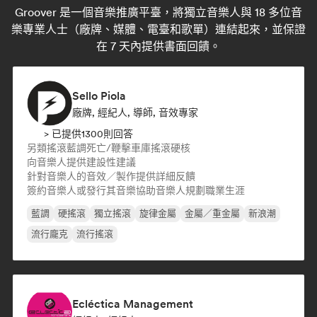
Groover 是一個音樂推廣平臺，將獨立音樂人與 18 多位音
樂專業人士（廠牌、媒體、電臺和歌單）連結起來，並保證
在 7 天內提供書面回饋。
Sello Piola
廠牌, 經紀人, 導師, 音效專家
> 已提供1300則回答
另類搖滾
藍調
死亡/鞭擊
車庫搖滾
硬核
向音樂人提供建設性建議
針對音樂人的音效／製作提供詳細反饋
簽約音樂人或發行其音樂
協助音樂人規劃職業生涯
藍調
硬搖滾
獨立搖滾
旋律金屬
金屬／重金屬
新浪潮
流行龐克
流行搖滾
Ecléctica Management