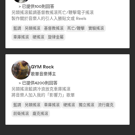
> 已提供100則回答
另類搖滾
藍調
基督教搖滾
死亡/鞭擊
電子搖滾
製作關於音樂人的引人入勝貼文或 Reels
藍調
另類搖滾
基督教搖滾
死亡/鞭擊
實驗搖滾
車庫搖滾
硬搖滾
旋律金屬
GYM Rock
歌單音樂博主
> 已提供4200則回答
另類搖滾
藍調
冷浪
放克
車庫搖滾
將音樂人加入我的「影響力」歌單
藍調
另類搖滾
車庫搖滾
硬搖滾
獨立搖滾
流行龐克
前衛搖滾
龐克搖滾