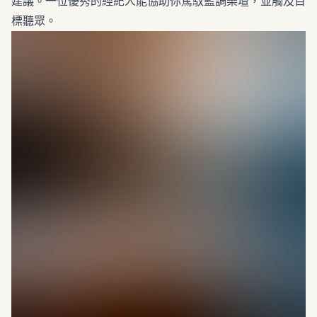
建議。一位優秀的經紀人能協助你駕馭藍調樂壇，並觸及目
標聽眾。