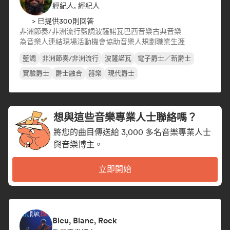
經紀人, 經紀人
> 已提供300則回答
非洲節奏/非洲流行
藍調
波薩諾瓦
巴西音樂
古典音樂
為音樂人連結現場活動機會
協助音樂人規劃職業生涯
藍調
非洲節奏/非洲流行
波薩諾瓦
電子爵士／新爵士
實驗爵士
爵士融合
器樂
現代爵士
想與這些音樂專業人士聯絡嗎？
將您的曲目傳送給 3,000 多名音樂專業人士
與音樂博主。
立即開始
Bleu, Blanc, Rock