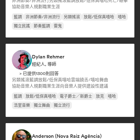
非洲節奏/非洲流行
另類搖滾
藍調
放鬆/低保真嘻哈
死亡/鞭擊
協助音樂人規劃職業生涯
藍調
非洲節奏/非洲流行
另類搖滾
放鬆/低保真嘻哈
嘻哈
獨立民謠
節奏藍調
雷鬼
Dylan Rehmer
經紀人, 導師
> 已提供1300則回答
另類搖滾
藍調
放鬆/低保真嘻哈
雲端饒舌/嘻哈
舞曲
協助音樂人規劃職業生涯
向音樂人提供建設性建議
藍調
放鬆/低保真嘻哈
電子爵士／新爵士
放克
嘻哈
浩室音樂
獨立舞曲
獨立流行
Anderson (Nova Raiz Agência)