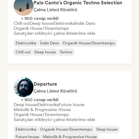
Palo Canto's Organic Techno Selection
Çalma Listesi Küratörü
> 900 cevap verildi
Chill out
Deep house
Elektronika
İndie Dans
Organik House/Downtempo
Sanatçıları etkileyici çalma listelerime ekle
Elektronika
İndie Dans
Organik House/Downtempo
Chill out
Deep house
Techno
Departure
Çalma Listesi Küratörü
> 900 cevap verildi
Deep house
Elektronika
Future house
Melodik & Progressive House
Organik House/Downtempo
Sanatçıları etkileyici çalma listelerime ekle
Elektronika
Organik House/Downtempo
Deep house
Future house
Melodik & Progressive House