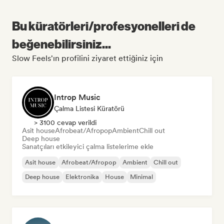
Bu küratörleri/profesyonelleri de
beğenebilirsiniz...
Slow Feels'ın profilini ziyaret ettiğiniz için
Introp Music
Çalma Listesi Küratörü
> 3100 cevap verildi
Asit house
Afrobeat/Afropop
Ambient
Chill out
Deep house
Sanatçıları etkileyici çalma listelerime ekle
Asit house
Afrobeat/Afropop
Ambient
Chill out
Deep house
Elektronika
House
Minimal