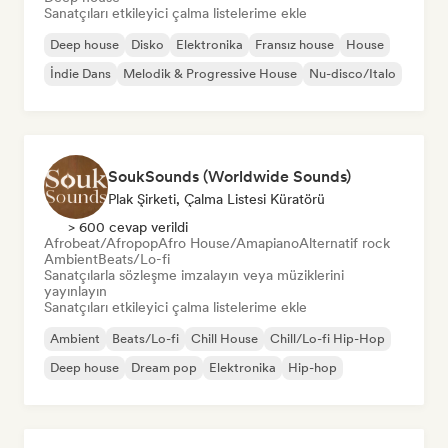
Sanatçıları etkileyici çalma listelerime ekle
Deep house
Disko
Elektronika
Fransız house
House
İndie Dans
Melodik & Progressive House
Nu-disco/Italo
SoukSounds (Worldwide Sounds)
Plak Şirketi, Çalma Listesi Küratörü
> 600 cevap verildi
Afrobeat/Afropop
Afro House/Amapiano
Alternatif rock
Ambient
Beats/Lo-fi
Sanatçılarla sözleşme imzalayın veya müziklerini
yayınlayın
Sanatçıları etkileyici çalma listelerime ekle
Ambient
Beats/Lo-fi
Chill House
Chill/Lo-fi Hip-Hop
Deep house
Dream pop
Elektronika
Hip-hop