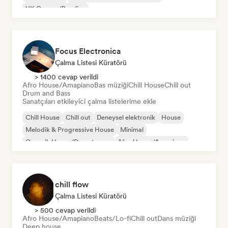
UK Garage/Bassline
Focus Electronica
Çalma Listesi Küratörü
> 1400 cevap verildi
Afro House/Amapiano
Bas müziği
Chill House
Chill out
Drum and Bass
Sanatçıları etkileyici çalma listelerime ekle
Chill House
Chill out
Deneysel elektronik
House
Melodik & Progressive House
Minimal
Organik House/Downtempo
Afro House/Amapiano
chill flow
Çalma Listesi Küratörü
> 500 cevap verildi
Afro House/Amapiano
Beats/Lo-fi
Chill out
Dans müziği
Deep house