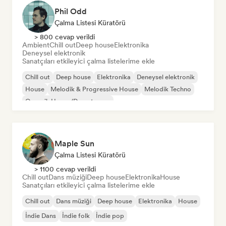
Phil Odd
Çalma Listesi Küratörü
> 800 cevap verildi
Ambient
Chill out
Deep house
Elektronika
Deneysel elektronik
Sanatçıları etkileyici çalma listelerime ekle
Chill out
Deep house
Elektronika
Deneysel elektronik
House
Melodik & Progressive House
Melodik Techno
Organik House/Downtempo
Maple Sun
Çalma Listesi Küratörü
> 1100 cevap verildi
Chill out
Dans müziği
Deep house
Elektronika
House
Sanatçıları etkileyici çalma listelerime ekle
Chill out
Dans müziği
Deep house
Elektronika
House
İndie Dans
İndie folk
İndie pop