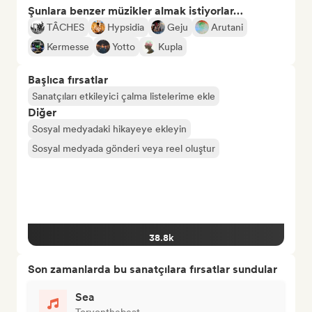
Şunlara benzer müzikler almak istiyorlar…
TÂCHES
Hypsidia
Geju
Arutani
Kermesse
Yotto
Kupla
Başlıca fırsatlar
Sanatçıları etkileyici çalma listelerime ekle
Diğer
Sosyal medyadaki hikayeye ekleyin
Sosyal medyada gönderi veya reel oluştur
38.8k
Son zamanlarda bu sanatçılara fırsatlar sundular
Sea
Toryonthebeat