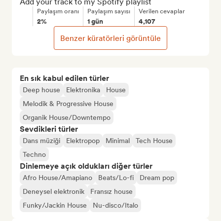
Add your track to my Spotify playlist
Paylaşım oranı
Paylaşım sayısı
Verilen cevaplar
2%
1 gün
4,107
Benzer küratörleri görüntüle
En sık kabul edilen türler
Deep house
Elektronika
House
Melodik & Progressive House
Organik House/Downtempo
Sevdikleri türler
Dans müziği
Elektropop
Minimal
Tech House
Techno
Dinlemeye açık oldukları diğer türler
Afro House/Amapiano
Beats/Lo-fi
Dream pop
Deneysel elektronik
Fransız house
Funky/Jackin House
Nu-disco/Italo