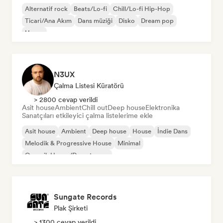
Alternatif rock
Beats/Lo-fi
Chill/Lo-fi Hip-Hop
Ticari/Ana Akım
Dans müziği
Disko
Dream pop
House
N3UX
Çalma Listesi Küratörü
> 2800 cevap verildi
Asit house
Ambient
Chill out
Deep house
Elektronika
Sanatçıları etkileyici çalma listelerime ekle
Asit house
Ambient
Deep house
House
İndie Dans
Melodik & Progressive House
Minimal
Organik House/Downtempo
Sungate Records
Plak Şirketi
> 1300 cevap verildi