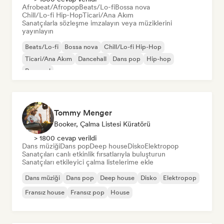
Afrobeat/Afropop
Beats/Lo-fi
Bossa nova
Chill/Lo-fi Hip-Hop
Ticari/Ana Akım
Sanatçılarla sözleşme imzalayın veya müziklerini
yayınlayın
Beats/Lo-fi
Bossa nova
Chill/Lo-fi Hip-Hop
Ticari/Ana Akım
Dancehall
Dans pop
Hip-hop
Pop soul
Tommy Menger
Booker, Çalma Listesi Küratörü
> 1800 cevap verildi
Dans müziği
Dans pop
Deep house
Disko
Elektropop
Sanatçıları canlı etkinlik fırsatlarıyla buluşturun
Sanatçıları etkileyici çalma listelerime ekle
Dans müziği
Dans pop
Deep house
Disko
Elektropop
Fransız house
Fransız pop
House