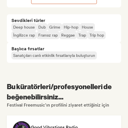
Sevdikleri türler
Deep house
Dub
Grime
Hip-hop
House
İngilizce rap
Fransız rap
Reggae
Trap
Trip hop
Başlıca fırsatlar
Sanatçıları canlı etkinlik fırsatlarıyla buluşturun
Bu küratörleri/profesyonelleri de
beğenebilirsiniz...
Festival Freemusic'ın profilini ziyaret ettiğiniz için
Good Vibrations Radio