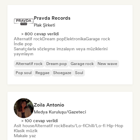
Pravda Records
Plak Şirketi
> 800 cevap verildi
Alternatif rock
Dream pop
Elektronika
Garage rock
İndie pop
Sanatçılarla sözleşme imzalayın veya müziklerini
yayınlayın
Alternatif rock
Dream pop
Garage rock
New wave
Pop soul
Reggae
Shoegaze
Soul
Zoila Antonio
Medya Kuruluşu/Gazeteci
> 100 cevap verildi
Asit house
Alternatif rock
Beats/Lo-fi
Chill/Lo-fi Hip-Hop
Klasik müzik
Makale yaz