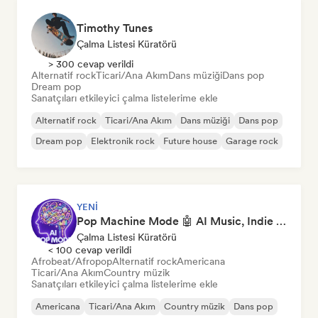
Timothy Tunes
Çalma Listesi Küratörü
> 300 cevap verildi
Alternatif rock
Ticari/Ana Akım
Dans müziği
Dans pop
Dream pop
Sanatçıları etkileyici çalma listelerime ekle
Alternatif rock
Ticari/Ana Akım
Dans müziği
Dans pop
Dream pop
Elektronik rock
Future house
Garage rock
YENI
Pop Machine Mode 🤖 AI Music, Indie Pop & Dream Pop
Çalma Listesi Küratörü
< 100 cevap verildi
Afrobeat/Afropop
Alternatif rock
Americana
Ticari/Ana Akım
Country müzik
Sanatçıları etkileyici çalma listelerime ekle
Americana
Ticari/Ana Akım
Country müzik
Dans pop