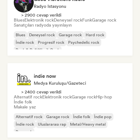
Radyo Istasyonu
> 2900 cevap verildi
Blues
Elektronik rock
Deneysel rock
Funk
Garage rock
Sanatçıları radyoda yayınlayın
Blues
Deneysel rock
Garage rock
Hard rock
İndie rock
Progresif rock
Psychedelic rock
Rock & Roll/Klasik Rock
indie now
Medya Kuruluşu/Gazeteci
> 2400 cevap verildi
Alternatif rock
Elektronik rock
Garage rock
Hip-hop
İndie folk
Makale yaz
Alternatif rock
Garage rock
İndie folk
İndie pop
İndie rock
Uluslararası rap
Metal/Heavy metal
Pop rock