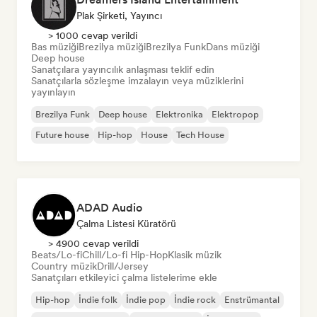
Plak Şirketi, Yayıncı
> 1000 cevap verildi
Bas müziği
Brezilya müziği
Brezilya Funk
Dans müziği
Deep house
Sanatçılara yayıncılık anlaşması teklif edin
Sanatçılarla sözleşme imzalayın veya müziklerini
yayınlayın
Brezilya Funk
Deep house
Elektronika
Elektropop
Future house
Hip-hop
House
Tech House
ADAD Audio
Çalma Listesi Küratörü
> 4900 cevap verildi
Beats/Lo-fi
Chill/Lo-fi Hip-Hop
Klasik müzik
Country müzik
Drill/Jersey
Sanatçıları etkileyici çalma listelerime ekle
Hip-hop
İndie folk
İndie pop
İndie rock
Enstrümantal