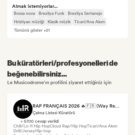
Almak istemiyorlar...
Bossa nova
Brezilya Funk
Brezilya Sertanejo
Hristiyan müziği
Klasik müzik
Ticari/Ana Akım
Tümünü göster +21
Bu küratörleri/profesyonelleri de
beğenebilirsiniz...
Le Musicodrome'ın profilini ziyaret ettiğiniz için
RAP FRANÇAIS 2026 🔥🇫🇷 (Way Records)
Çalma Listesi Küratörü
> 5700 cevap verildi
Chill/Lo-fi Hip-Hop
Cloud Rap/Hip Hop
Ticari/Ana Akım
Drill/Jersey
Hip-hop