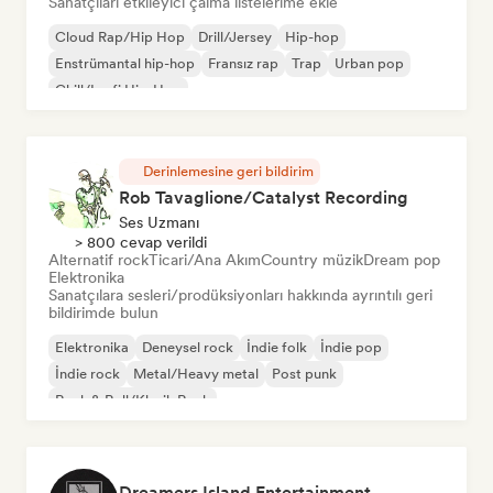
Sanatçıları etkileyici çalma listelerime ekle
Cloud Rap/Hip Hop
Drill/Jersey
Hip-hop
Enstrümantal hip-hop
Fransız rap
Trap
Urban pop
Chill/Lo-fi Hip-Hop
Derinlemesine geri bildirim
Rob Tavaglione/Catalyst Recording
Ses Uzmanı
> 800 cevap verildi
Alternatif rock
Ticari/Ana Akım
Country müzik
Dream pop
Elektronika
Sanatçılara sesleri/prodüksiyonları hakkında ayrıntılı geri
bildirimde bulun
Elektronika
Deneysel rock
İndie folk
İndie pop
İndie rock
Metal/Heavy metal
Post punk
Rock & Roll/Klasik Rock
Dreamers Island Entertainment