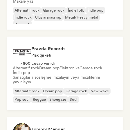
Makale yaz
Alternatif rock
Garage rock
İndie folk
İndie pop
İndie rock
Uluslararası rap
Metal/Heavy metal
Pop rock
Pravda Records
Plak Şirketi
> 800 cevap verildi
Alternatif rock
Dream pop
Elektronika
Garage rock
İndie pop
Sanatçılarla sözleşme imzalayın veya müziklerini
yayınlayın
Alternatif rock
Dream pop
Garage rock
New wave
Pop soul
Reggae
Shoegaze
Soul
Tommy Menger