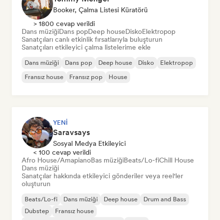
Booker, Çalma Listesi Küratörü
> 1800 cevap verildi
Dans müziği
Dans pop
Deep house
Disko
Elektropop
Sanatçıları canlı etkinlik fırsatlarıyla buluşturun
Sanatçıları etkileyici çalma listelerime ekle
Dans müziği
Dans pop
Deep house
Disko
Elektropop
Fransız house
Fransız pop
House
YENI
Saravsays
Sosyal Medya Etkileyici
< 100 cevap verildi
Afro House/Amapiano
Bas müziği
Beats/Lo-fi
Chill House
Dans müziği
Sanatçılar hakkında etkileyici gönderiler veya reel'ler
oluşturun
Beats/Lo-fi
Dans müziği
Deep house
Drum and Bass
Dubstep
Fransız house