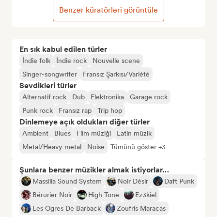
Benzer küratörleri görüntüle
En sık kabul edilen türler
İndie folk
İndie rock
Nouvelle scene
Singer-songwriter
Fransız Şarkısı/Variété
Sevdikleri türler
Alternatif rock
Dub
Elektronika
Garage rock
Punk rock
Fransız rap
Trip hop
Dinlemeye açık oldukları diğer türler
Ambient
Blues
Film müziği
Latin müzik
Metal/Heavy metal
Noise
Tümünü göster +3
Şunlara benzer müzikler almak istiyorlar…
Massilia Sound System
Noir Désir
Daft Punk
Bérurier Noir
High Tone
Ez3kiel
Les Ogres De Barback
Zoufris Maracas