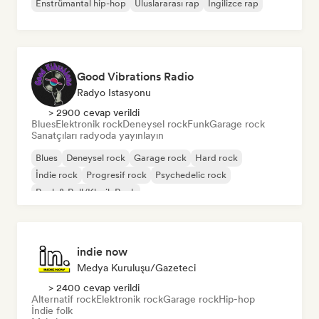
Enstrümantal hip-hop
Uluslararası rap
İngilizce rap
Good Vibrations Radio
Radyo Istasyonu
> 2900 cevap verildi
Blues
Elektronik rock
Deneysel rock
Funk
Garage rock
Sanatçıları radyoda yayınlayın
Blues
Deneysel rock
Garage rock
Hard rock
İndie rock
Progresif rock
Psychedelic rock
Rock & Roll/Klasik Rock
indie now
Medya Kuruluşu/Gazeteci
> 2400 cevap verildi
Alternatif rock
Elektronik rock
Garage rock
Hip-hop
İndie folk