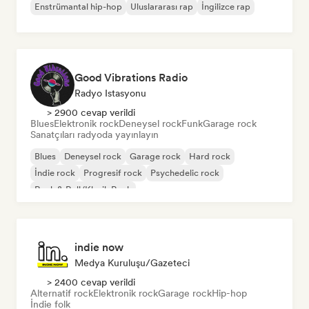
Enstrümantal hip-hop
Uluslararası rap
İngilizce rap
Good Vibrations Radio
Radyo Istasyonu
> 2900 cevap verildi
Blues
Elektronik rock
Deneysel rock
Funk
Garage rock
Sanatçıları radyoda yayınlayın
Blues
Deneysel rock
Garage rock
Hard rock
İndie rock
Progresif rock
Psychedelic rock
Rock & Roll/Klasik Rock
indie now
Medya Kuruluşu/Gazeteci
> 2400 cevap verildi
Alternatif rock
Elektronik rock
Garage rock
Hip-hop
İndie folk