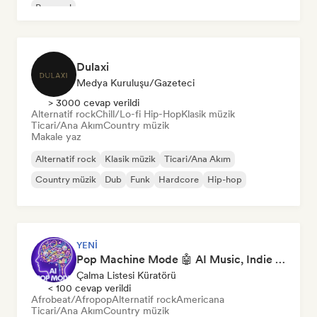
Pop soul
Dulaxi
Medya Kuruluşu/Gazeteci
> 3000 cevap verildi
Alternatif rock
Chill/Lo-fi Hip-Hop
Klasik müzik
Ticari/Ana Akım
Country müzik
Makale yaz
Alternatif rock
Klasik müzik
Ticari/Ana Akım
Country müzik
Dub
Funk
Hardcore
Hip-hop
YENI
Pop Machine Mode 🤖 AI Music, Indie Pop & Dream Pop
Çalma Listesi Küratörü
< 100 cevap verildi
Afrobeat/Afropop
Alternatif rock
Americana
Ticari/Ana Akım
Country müzik