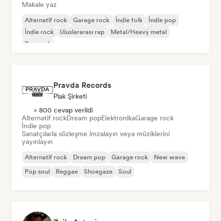
Makale yaz
Alternatif rock
Garage rock
İndie folk
İndie pop
İndie rock
Uluslararası rap
Metal/Heavy metal
Pop rock
Pravda Records
Plak Şirketi
> 800 cevap verildi
Alternatif rock
Dream pop
Elektronika
Garage rock
İndie pop
Sanatçılarla sözleşme imzalayın veya müziklerini
yayınlayın
Alternatif rock
Dream pop
Garage rock
New wave
Pop soul
Reggae
Shoegaze
Soul