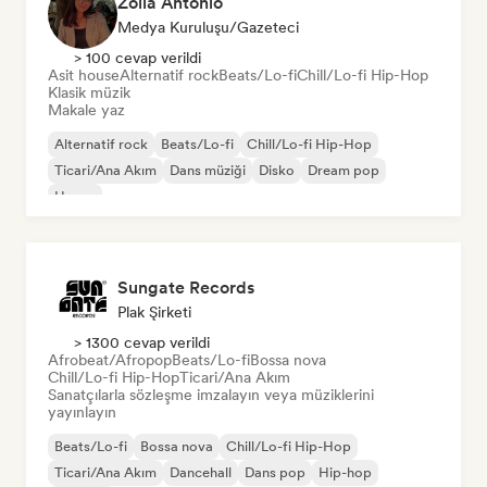
Zoila Antonio
Medya Kuruluşu/Gazeteci
> 100 cevap verildi
Asit house
Alternatif rock
Beats/Lo-fi
Chill/Lo-fi Hip-Hop
Klasik müzik
Makale yaz
Alternatif rock
Beats/Lo-fi
Chill/Lo-fi Hip-Hop
Ticari/Ana Akım
Dans müziği
Disko
Dream pop
House
Sungate Records
Plak Şirketi
> 1300 cevap verildi
Afrobeat/Afropop
Beats/Lo-fi
Bossa nova
Chill/Lo-fi Hip-Hop
Ticari/Ana Akım
Sanatçılarla sözleşme imzalayın veya müziklerini
yayınlayın
Beats/Lo-fi
Bossa nova
Chill/Lo-fi Hip-Hop
Ticari/Ana Akım
Dancehall
Dans pop
Hip-hop