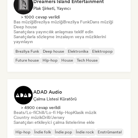
Dreamers Island Entertainment
Plak Şirketi, Yayıncı
> 1000 cevap verildi
Bas müziği
Brezilya müziği
Brezilya Funk
Dans müziği
Deep house
Sanatçılara yayıncılık anlaşması teklif edin
Sanatçılarla sözleşme imzalayın veya müziklerini
yayınlayın
Brezilya Funk
Deep house
Elektronika
Elektropop
Future house
Hip-hop
House
Tech House
ADAD Audio
Çalma Listesi Küratörü
> 4900 cevap verildi
Beats/Lo-fi
Chill/Lo-fi Hip-Hop
Klasik müzik
Country müzik
Drill/Jersey
Sanatçıları etkileyici çalma listelerime ekle
Hip-hop
İndie folk
İndie pop
İndie rock
Enstrümantal