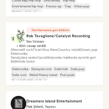
Cloud Rap/Hip Hop
Drill/Jersey
Hip-hop
Enstrümantal hip-hop
Fransız rap
Trap
Urban pop
Chill/Lo-fi Hip-Hop
Derinlemesine geri bildirim
Rob Tavaglione/Catalyst Recording
Ses Uzmanı
> 800 cevap verildi
Alternatif rock
Ticari/Ana Akım
Country müzik
Dream pop
Elektronika
Sanatçılara sesleri/prodüksiyonları hakkında ayrıntılı geri
bildirimde bulun
Elektronika
Deneysel rock
İndie folk
İndie pop
İndie rock
Metal/Heavy metal
Post punk
Rock & Roll/Klasik Rock
Dreamers Island Entertainment
Plak Şirketi, Yayıncı