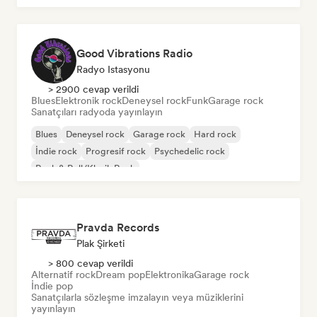
Good Vibrations Radio
Radyo Istasyonu
> 2900 cevap verildi
Blues
Elektronik rock
Deneysel rock
Funk
Garage rock
Sanatçıları radyoda yayınlayın
Blues
Deneysel rock
Garage rock
Hard rock
İndie rock
Progresif rock
Psychedelic rock
Rock & Roll/Klasik Rock
Pravda Records
Plak Şirketi
> 800 cevap verildi
Alternatif rock
Dream pop
Elektronika
Garage rock
İndie pop
Sanatçılarla sözleşme imzalayın veya müziklerini
yayınlayın