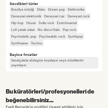
Sevdikleri türler
Brezilya müziği
Disko
Dream pop
Elektronika
Deneysel elektronik
Deneysel caz
Deneysel rock
Hip-hop
House
İndie rock
Enstrümantal
Lofi yatak odası
Nu-disco/Italo
Pop rock
Psychedelic pop
Psychedelic rock
Synthpop
Synthwave
Techno
Başlıca fırsatlar
Sanatçılarla sözleşme imzalayın veya müziklerini
yayınlayın
Bu küratörleri/profesyonelleri de
beğenebilirsiniz...
Eveil Records'ın profilini ziyaret ettiğiniz için