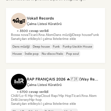
Vokall Records
Çalma Listesi Küratörü
> 3500 cevap verildi
Bossa nova
Ticari/Ana Akım
Dans müziği
Deep house
Funk
Sanatçıları etkileyici çalma listelerime ekle
Dans müziği
Deep house
Funk
Funky/Jackin House
House
İndie pop
Nu-disco/Italo
Pop soul
RAP FRANÇAIS 2026 🔥🇫🇷 (Way Records)
Çalma Listesi Küratörü
> 5700 cevap verildi
Chill/Lo-fi Hip-Hop
Cloud Rap/Hip Hop
Ticari/Ana Akım
Drill/Jersey
Hip-hop
Sanatçıları etkileyici çalma listelerime ekle