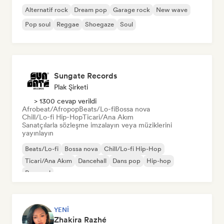
Alternatif rock
Dream pop
Garage rock
New wave
Pop soul
Reggae
Shoegaze
Soul
Sungate Records
Plak Şirketi
> 1300 cevap verildi
Afrobeat/Afropop
Beats/Lo-fi
Bossa nova
Chill/Lo-fi Hip-Hop
Ticari/Ana Akım
Sanatçılarla sözleşme imzalayın veya müziklerini
yayınlayın
Beats/Lo-fi
Bossa nova
Chill/Lo-fi Hip-Hop
Ticari/Ana Akım
Dancehall
Dans pop
Hip-hop
Pop soul
YENI
Zhakira Razhé