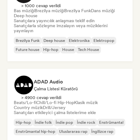
> 1000 cevap verildi
Bas müziği
Brezilya müziği
Brezilya Funk
Dans müziği
Deep house
Sanatçılara yayıncılık anlaşması teklif edin
Sanatçılarla sözleşme imzalayın veya müziklerini
yayınlayın
Brezilya Funk
Deep house
Elektronika
Elektropop
Future house
Hip-hop
House
Tech House
ADAD Audio
Çalma Listesi Küratörü
> 4900 cevap verildi
Beats/Lo-fi
Chill/Lo-fi Hip-Hop
Klasik müzik
Country müzik
Drill/Jersey
Sanatçıları etkileyici çalma listelerime ekle
Hip-hop
İndie folk
İndie pop
İndie rock
Enstrümantal
Enstrümantal hip-hop
Uluslararası rap
İngilizce rap