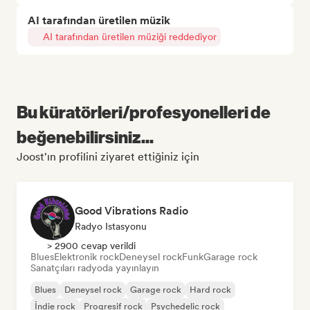
AI tarafından üretilen müzik
AI tarafından üretilen müziği reddediyor
Bu küratörleri/profesyonelleri de
beğenebilirsiniz...
Joost'ın profilini ziyaret ettiğiniz için
Good Vibrations Radio
Radyo Istasyonu
> 2900 cevap verildi
Blues
Elektronik rock
Deneysel rock
Funk
Garage rock
Sanatçıları radyoda yayınlayın
Blues
Deneysel rock
Garage rock
Hard rock
İndie rock
Progresif rock
Psychedelic rock