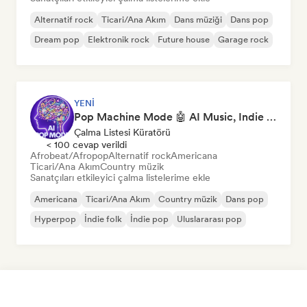
Alternatif rock
Ticari/Ana Akım
Dans müziği
Dans pop
Dream pop
Elektronik rock
Future house
Garage rock
YENI
Pop Machine Mode 🤖 AI Music, Indie Pop & Dream Pop
Çalma Listesi Küratörü
< 100 cevap verildi
Afrobeat/Afropop
Alternatif rock
Americana
Ticari/Ana Akım
Country müzik
Sanatçıları etkileyici çalma listelerime ekle
Americana
Ticari/Ana Akım
Country müzik
Dans pop
Hyperpop
İndie folk
İndie pop
Uluslararası pop