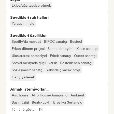
Ekibe/ağa tavsiye etmek
Sevdikleri ruh halleri
Yaratıcı
İndie
Sevdikleri özellikler
Spotify'da mevcut
BIPOC sanatçı
Besteci
Erken dönem projesi
Sahne deneyimi
Kadın sanatçı
Uluslararası potansiyel
Erkek sanatçı
Queer sanatçı
Sosyal medyada güçlü varlık
Desteklenen sanatçı
Sözleşmesiz sanatçı
Yakında çıkacak proje
Genç yetenek
Almak istemiyorlar...
Asit house
Afro House/Amapiano
Ambient
Bas müziği
Beats/Lo-fi
Brezilya Sertanejo
Tümünü göster +34