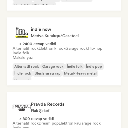
Rock & Roll/Klasik Rock
indie now
Medya Kuruluşu/Gazeteci
> 2400 cevap verildi
Alternatif rock
Elektronik rock
Garage rock
Hip-hop
İndie folk
Makale yaz
Alternatif rock
Garage rock
İndie folk
İndie pop
İndie rock
Uluslararası rap
Metal/Heavy metal
Pop rock
Pravda Records
Plak Şirketi
> 800 cevap verildi
Alternatif rock
Dream pop
Elektronika
Garage rock
İndie pop