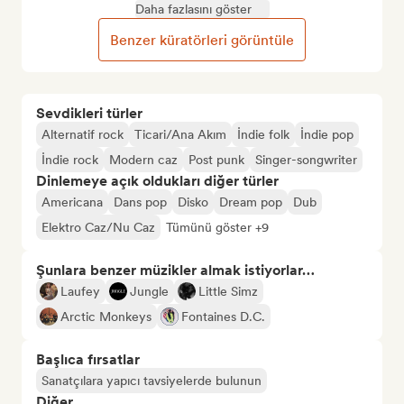
Daha fazlasını göster
Benzer küratörleri görüntüle
Sevdikleri türler
Alternatif rock
Ticari/Ana Akım
İndie folk
İndie pop
İndie rock
Modern caz
Post punk
Singer-songwriter
Dinlemeye açık oldukları diğer türler
Americana
Dans pop
Disko
Dream pop
Dub
Elektro Caz/Nu Caz
Tümünü göster +9
Şunlara benzer müzikler almak istiyorlar…
Laufey
Jungle
Little Simz
Arctic Monkeys
Fontaines D.C.
Başlıca fırsatlar
Sanatçılara yapıcı tavsiyelerde bulunun
Diğer