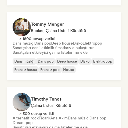
Pop soul
Tommy Menger
Booker, Çalma Listesi Küratörü
> 1800 cevap verildi
Dans müziği
Dans pop
Deep house
Disko
Elektropop
Sanatçıları canlı etkinlik fırsatlarıyla buluşturun
Sanatçıları etkileyici çalma listelerime ekle
Dans müziği
Dans pop
Deep house
Disko
Elektropop
Fransız house
Fransız pop
House
Timothy Tunes
Çalma Listesi Küratörü
> 300 cevap verildi
Alternatif rock
Ticari/Ana Akım
Dans müziği
Dans pop
Dream pop
Sanatçıları etkileyici çalma listelerime ekle