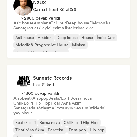
N3UX
Çalma Listesi Küratörü
> 2800 cevap verildi
Asit house
Ambient
Chill out
Deep house
Elektronika
Sanatçıları etkileyici çalma listelerime ekle
Asit house
Ambient
Deep house
House
İndie Dans
Melodik & Progressive House
Minimal
Organik House/Downtempo
Sungate Records
Plak Şirketi
> 1300 cevap verildi
Afrobeat/Afropop
Beats/Lo-fi
Bossa nova
Chill/Lo-fi Hip-Hop
Ticari/Ana Akım
Sanatçılarla sözleşme imzalayın veya müziklerini
yayınlayın
Beats/Lo-fi
Bossa nova
Chill/Lo-fi Hip-Hop
Ticari/Ana Akım
Dancehall
Dans pop
Hip-hop