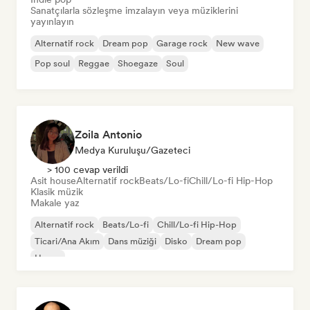
Sanatçılarla sözleşme imzalayın veya müziklerini
yayınlayın
Alternatif rock
Dream pop
Garage rock
New wave
Pop soul
Reggae
Shoegaze
Soul
Zoila Antonio
Medya Kuruluşu/Gazeteci
> 100 cevap verildi
Asit house
Alternatif rock
Beats/Lo-fi
Chill/Lo-fi Hip-Hop
Klasik müzik
Makale yaz
Alternatif rock
Beats/Lo-fi
Chill/Lo-fi Hip-Hop
Ticari/Ana Akım
Dans müziği
Disko
Dream pop
House