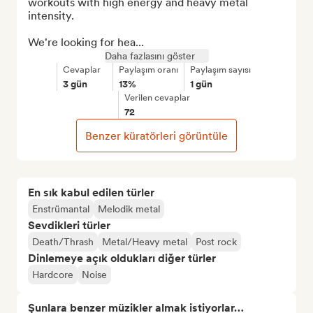
workouts with high energy and heavy metal 
intensity. 

We're looking for hea...
Daha fazlasını göster
Cevaplar
Paylaşım oranı
Paylaşım sayısı
3 gün
13%
1 gün
Verilen cevaplar
72
Benzer küratörleri görüntüle
En sık kabul edilen türler
Enstrümantal
Melodik metal
Sevdikleri türler
Death/Thrash
Metal/Heavy metal
Post rock
Dinlemeye açık oldukları diğer türler
Hardcore
Noise
Şunlara benzer müzikler almak istiyorlar…