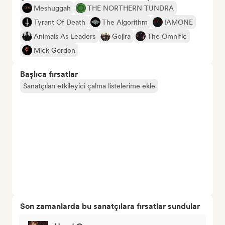
Meshuggah
THE NORTHERN TUNDRA
Tyrant Of Death
The Algorithm
IAMONE
Animals As Leaders
Gojira
The Omnific
Mick Gordon
Başlıca fırsatlar
Sanatçıları etkileyici çalma listelerime ekle
Son zamanlarda bu sanatçılara fırsatlar sundular