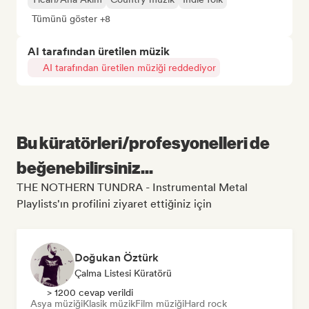
Tümünü göster +8
AI tarafından üretilen müzik
AI tarafından üretilen müziği reddediyor
Bu küratörleri/profesyonelleri de
beğenebilirsiniz...
THE NOTHERN TUNDRA - Instrumental Metal
Playlists'ın profilini ziyaret ettiğiniz için
Doğukan Öztürk
Çalma Listesi Küratörü
> 1200 cevap verildi
Asya müziği
Klasik müzik
Film müziği
Hard rock