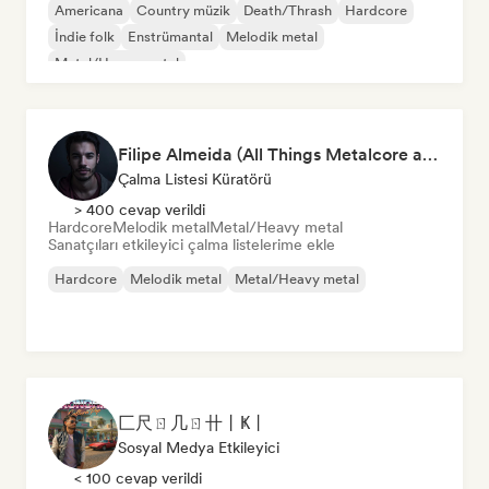
Americana
Country müzik
Death/Thrash
Hardcore
İndie folk
Enstrümantal
Melodik metal
Metal/Heavy metal
Filipe Almeida (All Things Metalcore and Metalcore Instrumentals)
Çalma Listesi Küratörü
> 400 cevap verildi
Hardcore
Melodik metal
Metal/Heavy metal
Sanatçıları etkileyici çalma listelerime ekle
Hardcore
Melodik metal
Metal/Heavy metal
匚尺ㄖ几ㄖ卄丨Ҝ丨
Sosyal Medya Etkileyici
< 100 cevap verildi