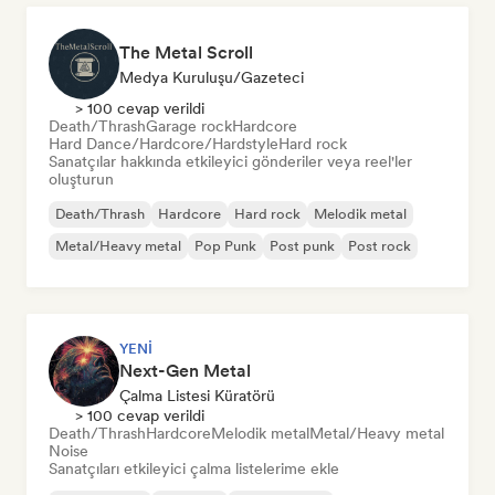
The Metal Scroll
Medya Kuruluşu/Gazeteci
> 100 cevap verildi
Death/Thrash
Garage rock
Hardcore
Hard Dance/Hardcore/Hardstyle
Hard rock
Sanatçılar hakkında etkileyici gönderiler veya reel'ler
oluşturun
Death/Thrash
Hardcore
Hard rock
Melodik metal
Metal/Heavy metal
Pop Punk
Post punk
Post rock
YENI
Next-Gen Metal
Çalma Listesi Küratörü
> 100 cevap verildi
Death/Thrash
Hardcore
Melodik metal
Metal/Heavy metal
Noise
Sanatçıları etkileyici çalma listelerime ekle