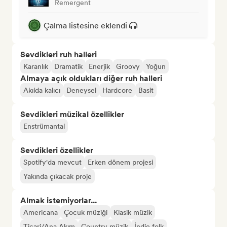
Remergent
Çalma listesine eklendi
Sevdikleri ruh halleri
Karanlık
Dramatik
Enerjik
Groovy
Yoğun
Almaya açık oldukları diğer ruh halleri
Akılda kalıcı
Deneysel
Hardcore
Basit
Sevdikleri müzikal özellikler
Enstrümantal
Sevdikleri özellikler
Spotify'da mevcut
Erken dönem projesi
Yakında çıkacak proje
Almak istemiyorlar...
Americana
Çocuk müziği
Klasik müzik
Ticari/Ana Akım
Country müzik
İndie folk