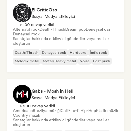
El CriticOso
Sosyal Medya Etkileyici
> 100 cevap verildi
Alternatif rock
Death/Thrash
Dream pop
Deneysel caz
Deneysel rock
Sanatçılar hakkında etkileyici gönderiler veya reel'ler
oluşturun
Death/Thrash
Deneysel rock
Hardcore
İndie rock
Melodik metal
Metal/Heavy metal
Noise
Post punk
Gabs - Mosh in Hell
Sosyal Medya Etkileyici
> 200 cevap verildi
Americana
Brezilya müziği
Chill/Lo-fi Hip-Hop
Klasik müzik
Country müzik
Sanatçılar hakkında etkileyici gönderiler veya reel'ler
oluşturun