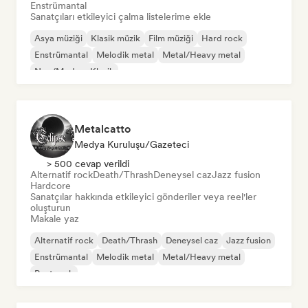
Enstrümantal
Sanatçıları etkileyici çalma listelerime ekle
Asya müziği
Klasik müzik
Film müziği
Hard rock
Enstrümantal
Melodik metal
Metal/Heavy metal
Neo/Modern Klasik
Metalcatto
Medya Kuruluşu/Gazeteci
> 500 cevap verildi
Alternatif rock
Death/Thrash
Deneysel caz
Jazz fusion
Hardcore
Sanatçılar hakkında etkileyici gönderiler veya reel'ler
oluşturun
Makale yaz
Alternatif rock
Death/Thrash
Deneysel caz
Jazz fusion
Enstrümantal
Melodik metal
Metal/Heavy metal
Post rock