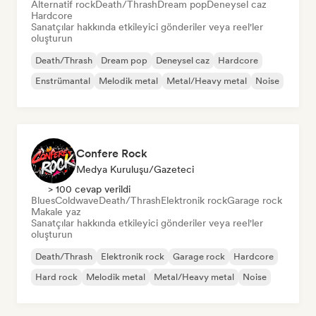
Alternatif rock
Death/Thrash
Dream pop
Deneysel caz
Hardcore
Sanatçılar hakkında etkileyici gönderiler veya reel'ler
oluşturun
Death/Thrash
Dream pop
Deneysel caz
Hardcore
Enstrümantal
Melodik metal
Metal/Heavy metal
Noise
Confere Rock
Medya Kuruluşu/Gazeteci
> 100 cevap verildi
Blues
Coldwave
Death/Thrash
Elektronik rock
Garage rock
Makale yaz
Sanatçılar hakkında etkileyici gönderiler veya reel'ler
oluşturun
Death/Thrash
Elektronik rock
Garage rock
Hardcore
Hard rock
Melodik metal
Metal/Heavy metal
Noise