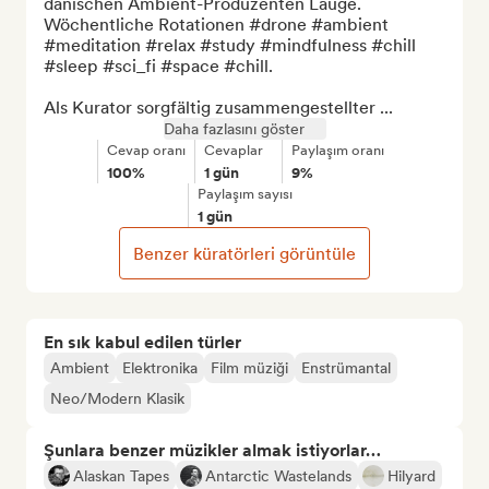
dänischen Ambient-Produzenten Lauge. 
Wöchentliche Rotationen #drone #ambient 
#meditation #relax #study #mindfulness #chill 
#sleep #sci_fi #space #chill.

Als Kurator sorgfältig zusammengestellter ...
Daha fazlasını göster
Cevap oranı
Cevaplar
Paylaşım oranı
100%
1 gün
9%
Paylaşım sayısı
1 gün
Benzer küratörleri görüntüle
En sık kabul edilen türler
Ambient
Elektronika
Film müziği
Enstrümantal
Neo/Modern Klasik
Şunlara benzer müzikler almak istiyorlar…
Alaskan Tapes
Antarctic Wastelands
Hilyard