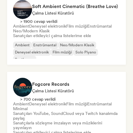
Soft Ambient Cinematic (Breathe Love)
Çalma Listesi Küratörü
> 1900 cevap verildi
Ambient
Deneysel elektronik
Film müziği
Enstrümantal
Neo/Modern Klasik
Sanatçıları etkileyici çalma listelerime ekle
Ambient
Enstrümantal
Neo/Modern Klasik
Deneysel elektronik
Film müziği
Solo Piyano
Synthwave
Fogcore Records
Çalma Listesi Küratörü
> 700 cevap verildi
Ambient
Deneysel elektronik
Film müziği
Enstrümantal
Minimal
Sanatçıları YouTube, SoundCloud veya Twitch kanalımda
paylaş
Sanatçılarla sözleşme imzalayın veya müziklerini
yayınlayın
Sanatçıları etkileyici çalma listelerime ekle