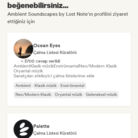
beğenebilirsiniz...
Ambient Soundscapes by Lost Note'ın profilini ziyaret
ettiğiniz için
Ocean Eyes
Çalma Listesi Küratörü
> 3700 cevap verildi
Ambient
Klasik müzik
Enstrümantal
Neo/Modern Klasik
Oryantal müzik
Sanatçıları etkileyici çalma listelerime ekle
Ambient
Klasik müzik
Enstrümantal
Neo/Modern Klasik
Oryantal müzik
Geleneksel müzik
Palette
Çalma Listesi Küratörü