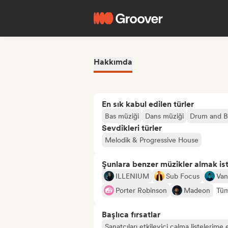
Hakkımda
En sık kabul edilen türler
Bas müziği
Dans müziği
Drum and B
Sevdikleri türler
Melodik & Progressive House
Şunlara benzer müzikler almak is
ILLENIUM
Sub Focus
Van
Porter Robinson
Madeon
Tüm
Başlıca fırsatlar
Sanatçıları etkileyici çalma listelerime 