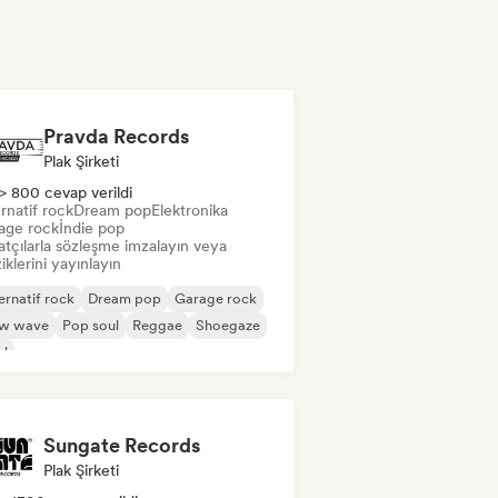
Pravda Records
Plak Şirketi
> 800 cevap verildi
rnatif rock
Dream pop
Elektronika
age rock
İndie pop
atçılarla sözleşme imzalayın veya
klerini yayınlayın
ernatif rock
Dream pop
Garage rock
w wave
Pop soul
Reggae
Shoegaze
ul
Sungate Records
Plak Şirketi