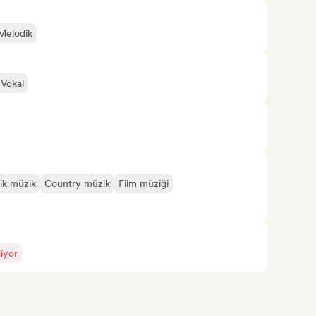
Melodik
Vokal
sik müzik
Country müzik
Film müziği
iyor