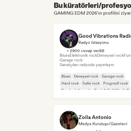
Bu küratörleri/profesyon
GAMING EDM 2026'ın profilini ziyaret
Good Vibrations Radi
Radyo Istasyonu
> 2900 cevap verildi
Blues
Elektronik rock
Deneysel rock
Fun
Garage rock
Sanatçıları radyoda yayınlayın
Blues
Deneysel rock
Garage rock
Hard rock
İndie rock
Progresif rock
Psychedelic rock
Rock & Roll/Klasik R
Zoila Antonio
Medya Kuruluşu/Gazeteci