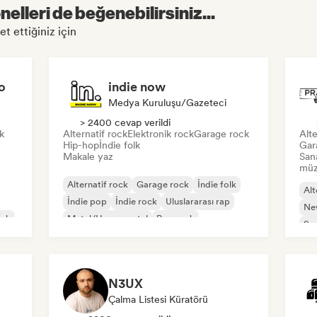
elleri de beğenebilirsiniz...
 ettiğiniz için
o
indie now
Medya Kuruluşu/Gazeteci
> 2400 cevap verildi
k
Alternatif rock
Elektronik rock
Garage rock
Alte
Hip-hop
İndie folk
Gar
Makale yaz
San
müzi
Alternatif rock
Garage rock
İndie folk
Alt
İndie pop
İndie rock
Uluslararası rap
Ne
ock
Metal/Heavy metal
Pop rock
So
N3UX
Çalma Listesi Küratörü