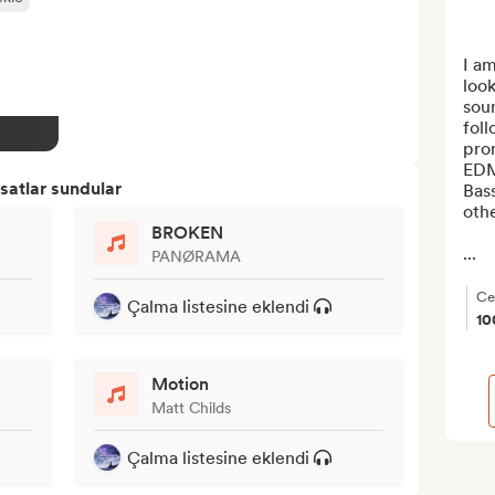
I am
look
sou
foll
prom
EDM
satlar sundular
Bass
othe
BROKEN
...
PANØRAMA
Ce
Çalma listesine eklendi
1
Motion
Matt Childs
Çalma listesine eklendi