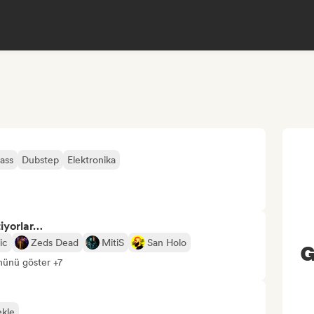
ass
Dubstep
Elektronika
tiyorlar…
ic
Zeds Dead
MitiS
San Holo
G
ünü göster +7
ekle