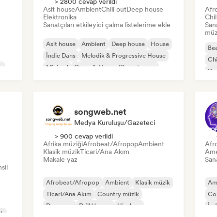
> 2800 cevap verildi
Asit house
Ambient
Chill out
Deep house
Afr
Elektronika
Chi
Sanatçıları etkileyici çalma listelerime ekle
San
müzi
Asit house
Ambient
Deep house
House
Bea
İndie Dans
Melodik & Progressive House
Chi
e
Minimal
Organik House/Downtempo
Dan
songweb.net
Medya Kuruluşu/Gazeteci
> 900 cevap verildi
Afrika müziği
Afrobeat/Afropop
Ambient
Afr
Klasik müzik
Ticari/Ana Akım
Ame
Makale yaz
Sana
sil
Afrobeat/Afropop
Ambient
Klasik müzik
Am
Ticari/Ana Akım
Country müzik
Co
Dans pop
Drill/Jersey
Hip-hop
İnd
ck