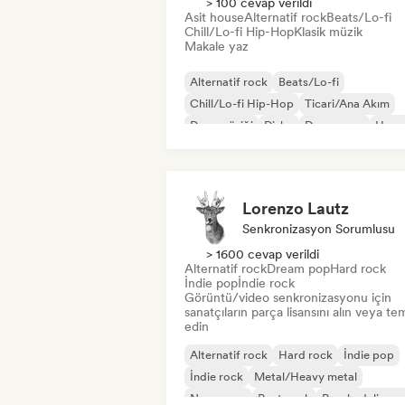
> 100 cevap verildi
Asit house
Alternatif rock
Beats/Lo-fi
Chill/Lo-fi Hip-Hop
Klasik müzik
Makale yaz
Alternatif rock
Beats/Lo-fi
Chill/Lo-fi Hip-Hop
Ticari/Ana Akım
Dans müziği
Disko
Dream pop
Hous
Lorenzo Lautz
Senkronizasyon Sorumlusu
> 1600 cevap verildi
Alternatif rock
Dream pop
Hard rock
İndie pop
İndie rock
Görüntü/video senkronizasyonu için
sanatçıların parça lisansını alın veya tem
edin
Alternatif rock
Hard rock
İndie pop
İndie rock
Metal/Heavy metal
New wave
Post punk
Psychedelic ro