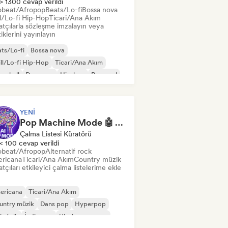
> 1300 cevap verildi
obeat/Afropop
Beats/Lo-fi
Bossa nova
ll/Lo-fi Hip-Hop
Ticari/Ana Akım
atçılarla sözleşme imzalayın veya
klerini yayınlayın
ts/Lo-fi
Bossa nova
ll/Lo-fi Hip-Hop
Ticari/Ana Akım
cehall
Dans pop
Hip-hop
Pop soul
YENI
Pop Machine Mode 🤖 AI Music, Indie Pop & Dream Pop
Çalma Listesi Küratörü
< 100 cevap verildi
obeat/Afropop
Alternatif rock
ricana
Ticari/Ana Akım
Country müzik
tçıları etkileyici çalma listelerime ekle
ericana
Ticari/Ana Akım
untry müzik
Dans pop
Hyperpop
ie folk
İndie pop
Uluslararası pop