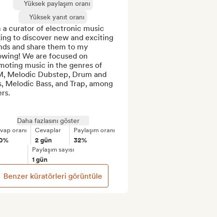
Yüksek paylaşım oranı
Yüksek yanıt oranı
 a curator of electronic music 
ing to discover new and exciting 
nds and share them to my 
owing! We are focused on 
oting music in the genres of 
, Melodic Dubstep, Drum and 
, Melodic Bass, and Trap, among 
rs.

Daha fazlasını göster
vap oranı
Cevaplar
Paylaşım oranı
00%
2 gün
32%
Paylaşım sayısı
1 gün
Benzer küratörleri görüntüle