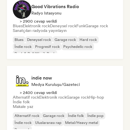
Good Vibrations Radio
Radyo Istasyonu
> 2900 cevap verildi
Blues
Elektronik rock
Deneysel rock
Funk
Garage rock
Sanatçıları radyoda yayınlayın
Blues
Deneysel rock
Garage rock
Hard rock
İndie rock
Progresif rock
Psychedelic rock
Rock & Roll/Klasik Rock
indie now
Medya Kuruluşu/Gazeteci
> 2400 cevap verildi
Alternatif rock
Elektronik rock
Garage rock
Hip-hop
İndie folk
Makale yaz
Alternatif rock
Garage rock
İndie folk
İndie pop
İndie rock
Uluslararası rap
Metal/Heavy metal
Pop rock