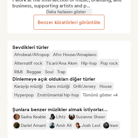
business, supporting artists and p...
Daha fazlasını göster
Benzer küratörleri görüntüle
Sevdikleri türler
Afrobeat/Afropop
Afro House/Amapiano
Alternatif rock
Ticari/Ana Akım
Hip-hop
Pop rock
R&B
Reggae
Soul
Trap
Dinlemeye açık oldukları diğer türler
Karayip müziği
Dans müziği
Drill/Jersey
House
Hyperpop
Enstrümantal hip-hop
Tümünü göster +4
Şunlara benzer müzikler almak istiyorlar…
Sasha Keable
Lihtz
Suzanne Sheer
Dariel Amant
Amir Ali
Josh Levi
kwn