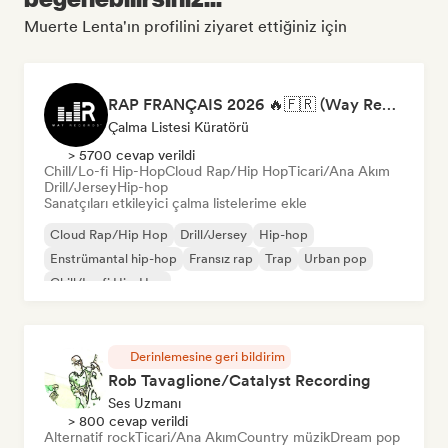
Muerte Lenta'ın profilini ziyaret ettiğiniz için
RAP FRANÇAIS 2026 🔥🇫🇷 (Way Records)
Çalma Listesi Küratörü
> 5700 cevap verildi
Chill/Lo-fi Hip-Hop
Cloud Rap/Hip Hop
Ticari/Ana Akım
Drill/Jersey
Hip-hop
Sanatçıları etkileyici çalma listelerime ekle
Cloud Rap/Hip Hop
Drill/Jersey
Hip-hop
Enstrümantal hip-hop
Fransız rap
Trap
Urban pop
Chill/Lo-fi Hip-Hop
Derinlemesine geri bildirim
Rob Tavaglione/Catalyst Recording
Ses Uzmanı
> 800 cevap verildi
Alternatif rock
Ticari/Ana Akım
Country müzik
Dream pop