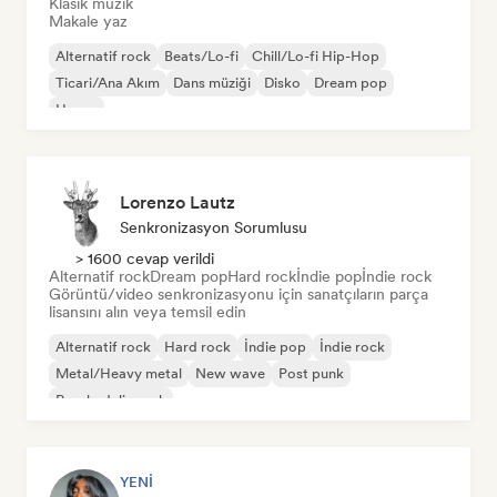
Klasik müzik
Makale yaz
Alternatif rock
Beats/Lo-fi
Chill/Lo-fi Hip-Hop
Ticari/Ana Akım
Dans müziği
Disko
Dream pop
House
Lorenzo Lautz
Senkronizasyon Sorumlusu
> 1600 cevap verildi
Alternatif rock
Dream pop
Hard rock
İndie pop
İndie rock
Görüntü/video senkronizasyonu için sanatçıların parça
lisansını alın veya temsil edin
Alternatif rock
Hard rock
İndie pop
İndie rock
Metal/Heavy metal
New wave
Post punk
Psychedelic rock
YENI