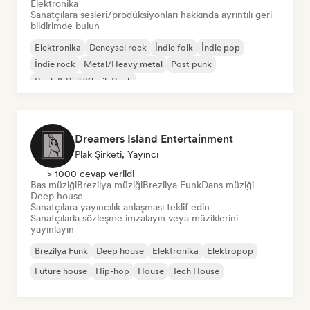
Elektronika
Sanatçılara sesleri/prodüksiyonları hakkında ayrıntılı geri
bildirimde bulun
Elektronika
Deneysel rock
İndie folk
İndie pop
İndie rock
Metal/Heavy metal
Post punk
Rock & Roll/Klasik Rock
Dreamers Island Entertainment
Plak Şirketi, Yayıncı
> 1000 cevap verildi
Bas müziği
Brezilya müziği
Brezilya Funk
Dans müziği
Deep house
Sanatçılara yayıncılık anlaşması teklif edin
Sanatçılarla sözleşme imzalayın veya müziklerini
yayınlayın
Brezilya Funk
Deep house
Elektronika
Elektropop
Future house
Hip-hop
House
Tech House