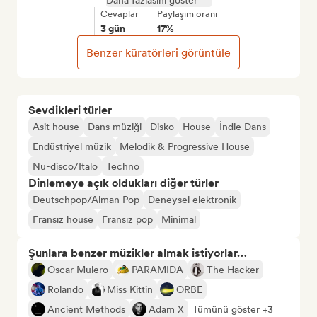
Daha fazlasını göster
Cevaplar
Paylaşım oranı
3 gün
17%
Benzer küratörleri görüntüle
Sevdikleri türler
Asit house
Dans müziği
Disko
House
İndie Dans
Endüstriyel müzik
Melodik & Progressive House
Nu-disco/Italo
Techno
Dinlemeye açık oldukları diğer türler
Deutschpop/Alman Pop
Deneysel elektronik
Fransız house
Fransız pop
Minimal
Şunlara benzer müzikler almak istiyorlar…
Oscar Mulero
PARAMIDA
The Hacker
Rolando
Miss Kittin
ORBE
Ancient Methods
Adam X
Tümünü göster +3