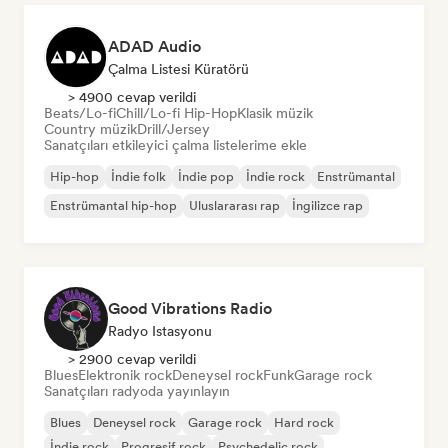
ADAD Audio
Çalma Listesi Küratörü
> 4900 cevap verildi
Beats/Lo-fi
Chill/Lo-fi Hip-Hop
Klasik müzik
Country müzik
Drill/Jersey
Sanatçıları etkileyici çalma listelerime ekle
Hip-hop
İndie folk
İndie pop
İndie rock
Enstrümantal
Enstrümantal hip-hop
Uluslararası rap
İngilizce rap
Good Vibrations Radio
Radyo Istasyonu
> 2900 cevap verildi
Blues
Elektronik rock
Deneysel rock
Funk
Garage rock
Sanatçıları radyoda yayınlayın
Blues
Deneysel rock
Garage rock
Hard rock
İndie rock
Progresif rock
Psychedelic rock