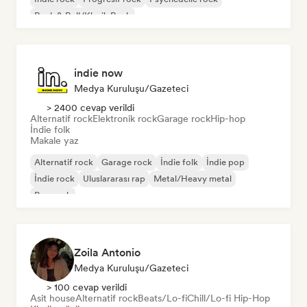
Rock & Roll/Klasik Rock
indie now
Medya Kuruluşu/Gazeteci
> 2400 cevap verildi
Alternatif rock
Elektronik rock
Garage rock
Hip-hop
İndie folk
Makale yaz
Alternatif rock
Garage rock
İndie folk
İndie pop
İndie rock
Uluslararası rap
Metal/Heavy metal
Pop rock
Zoila Antonio
Medya Kuruluşu/Gazeteci
> 100 cevap verildi
Asit house
Alternatif rock
Beats/Lo-fi
Chill/Lo-fi Hip-Hop