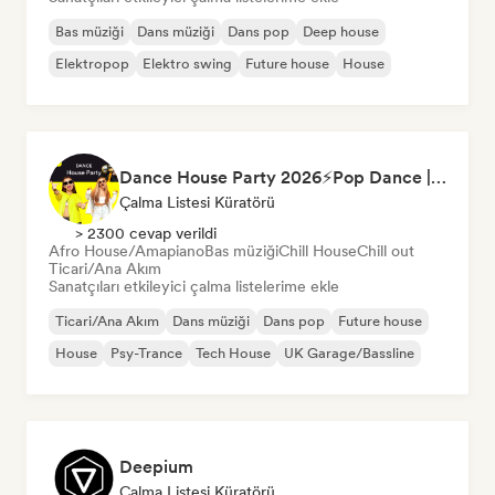
Bas müziği
Dans müziği
Dans pop
Deep house
Elektropop
Elektro swing
Future house
House
Dance House Party 2026⚡️Pop Dance | EDM | Pop EDM | Dance | Electro House | Tech House | Eurodance
Çalma Listesi Küratörü
> 2300 cevap verildi
Afro House/Amapiano
Bas müziği
Chill House
Chill out
Ticari/Ana Akım
Sanatçıları etkileyici çalma listelerime ekle
Ticari/Ana Akım
Dans müziği
Dans pop
Future house
House
Psy-Trance
Tech House
UK Garage/Bassline
Deepium
Çalma Listesi Küratörü