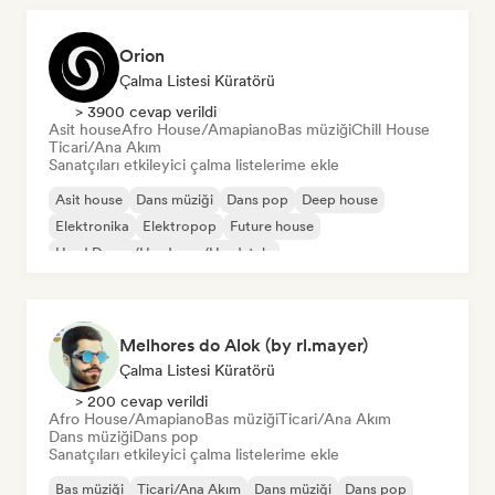
Orion
Çalma Listesi Küratörü
> 3900 cevap verildi
Asit house
Afro House/Amapiano
Bas müziği
Chill House
Ticari/Ana Akım
Sanatçıları etkileyici çalma listelerime ekle
Asit house
Dans müziği
Dans pop
Deep house
Elektronika
Elektropop
Future house
Hard Dance/Hardcore/Hardstyle
Melhores do Alok (by rl.mayer)
Çalma Listesi Küratörü
> 200 cevap verildi
Afro House/Amapiano
Bas müziği
Ticari/Ana Akım
Dans müziği
Dans pop
Sanatçıları etkileyici çalma listelerime ekle
Bas müziği
Ticari/Ana Akım
Dans müziği
Dans pop