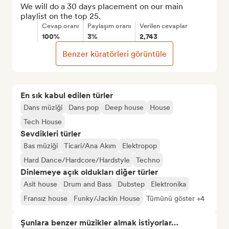
We will do a 30 days placement on our main 
playlist on the top 25.
Cevap oranı
Paylaşım oranı
Verilen cevaplar
100%
3%
2,743
Benzer küratörleri görüntüle
En sık kabul edilen türler
Dans müziği
Dans pop
Deep house
House
Tech House
Sevdikleri türler
Bas müziği
Ticari/Ana Akım
Elektropop
Hard Dance/Hardcore/Hardstyle
Techno
Dinlemeye açık oldukları diğer türler
Asit house
Drum and Bass
Dubstep
Elektronika
Fransız house
Funky/Jackin House
Tümünü göster +4
Şunlara benzer müzikler almak istiyorlar…