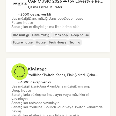
CAR MUSIC 2026 🚗 (by Lovestyle Records)
Çalma Listesi Küratörü
> 2600 cevap verildi
Bas müziği
Dans müziği
Dans pop
Deep house
Future house
Sanatçıları etkileyici çalma listelerime ekle
Bas müziği
Dans müziği
Dans pop
Deep house
Future house
House
Tech House
Techno
Kiwistage
YouTube/Twitch Kanalı, Plak Şirketi, Çalma Listesi Küratörü, Radyo Istasyonu
> 4000 cevap verildi
Bas müziği
Ticari/Ana Akım
Dans müziği
Dans pop
Deep house
Sanatçılarla sözleşme imzalayın veya müziklerini
yayınlayın
Sanatçıları radyoda yayınlayın
Sanatçıları YouTube, SoundCloud veya Twitch kanalımda
paylaş
Sanatçıları etkileyici çalma listelerime ekle