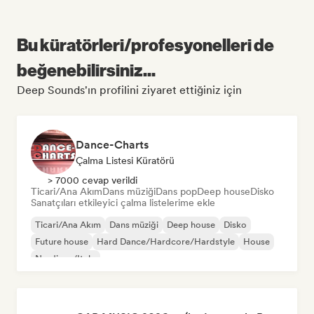
Bu küratörleri/profesyonelleri de
beğenebilirsiniz...
Deep Sounds'ın profilini ziyaret ettiğiniz için
Dance-Charts
Çalma Listesi Küratörü
> 7000 cevap verildi
Ticari/Ana Akım
Dans müziği
Dans pop
Deep house
Disko
Sanatçıları etkileyici çalma listelerime ekle
Ticari/Ana Akım
Dans müziği
Deep house
Disko
Future house
Hard Dance/Hardcore/Hardstyle
House
Nu-disco/Italo