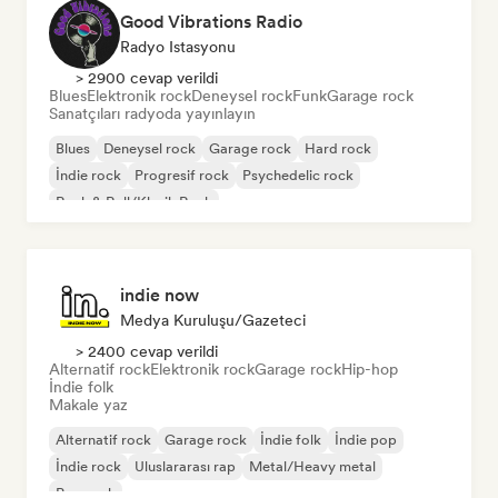
Good Vibrations Radio
Radyo Istasyonu
> 2900 cevap verildi
Blues
Elektronik rock
Deneysel rock
Funk
Garage rock
Sanatçıları radyoda yayınlayın
Blues
Deneysel rock
Garage rock
Hard rock
İndie rock
Progresif rock
Psychedelic rock
Rock & Roll/Klasik Rock
indie now
Medya Kuruluşu/Gazeteci
> 2400 cevap verildi
Alternatif rock
Elektronik rock
Garage rock
Hip-hop
İndie folk
Makale yaz
Alternatif rock
Garage rock
İndie folk
İndie pop
İndie rock
Uluslararası rap
Metal/Heavy metal
Pop rock