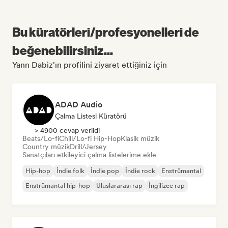
Bu küratörleri/profesyonelleri de
beğenebilirsiniz...
Yann Dabiz'ın profilini ziyaret ettiğiniz için
ADAD Audio
Çalma Listesi Küratörü
> 4900 cevap verildi
Beats/Lo-fi
Chill/Lo-fi Hip-Hop
Klasik müzik
Country müzik
Drill/Jersey
Sanatçıları etkileyici çalma listelerime ekle
Hip-hop
İndie folk
İndie pop
İndie rock
Enstrümantal
Enstrümantal hip-hop
Uluslararası rap
İngilizce rap