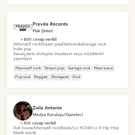
Pravda Records
Plak Şirketi
> 800 cevap verildi
Alternatif rock
Dream pop
Elektronika
Garage rock
İndie pop
Sanatçılarla sözleşme imzalayın veya müziklerini
yayınlayın
Alternatif rock
Dream pop
Garage rock
New wave
Pop soul
Reggae
Shoegaze
Soul
Zoila Antonio
Medya Kuruluşu/Gazeteci
> 100 cevap verildi
Asit house
Alternatif rock
Beats/Lo-fi
Chill/Lo-fi Hip-Hop
Klasik müzik