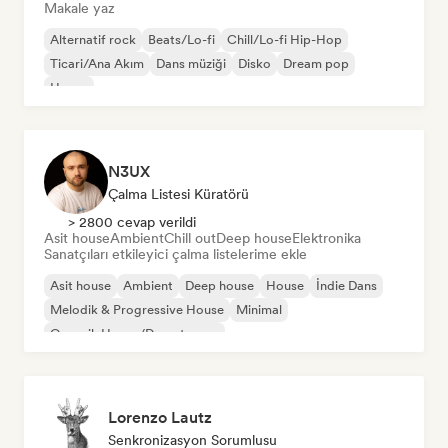
Makale yaz
Alternatif rock
Beats/Lo-fi
Chill/Lo-fi Hip-Hop
Ticari/Ana Akım
Dans müziği
Disko
Dream pop
House
N3UX
Çalma Listesi Küratörü
> 2800 cevap verildi
Asit house
Ambient
Chill out
Deep house
Elektronika
Sanatçıları etkileyici çalma listelerime ekle
Asit house
Ambient
Deep house
House
İndie Dans
Melodik & Progressive House
Minimal
Organik House/Downtempo
Lorenzo Lautz
Senkronizasyon Sorumlusu