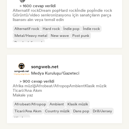
> 1600 cevap verildi
Alternatif rock
Dream pop
Hard rock
İndie pop
İndie rock
Görüntü/video senkronizasyonu için sanatçıların parça
lisansını alın veya temsil edin
Alternatif rock
Hard rock
İndie pop
İndie rock
Metal/Heavy metal
New wave
Post punk
Psychedelic rock
songweb.net
Medya Kuruluşu/Gazeteci
> 900 cevap verildi
Afrika müziği
Afrobeat/Afropop
Ambient
Klasik müzik
Ticari/Ana Akım
Makale yaz
Afrobeat/Afropop
Ambient
Klasik müzik
Ticari/Ana Akım
Country müzik
Dans pop
Drill/Jersey
Hip-hop