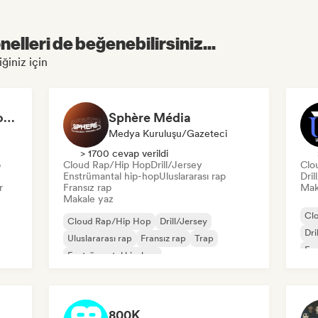
elleri de beğenebilirsiniz...
ğiniz için
RAPMINUTE - Création de Contenu
Sphère Média
Medya Kuruluşu/Gazeteci
> 1700 cevap verildi
p
Cloud Rap/Hip Hop
Drill/Jersey
Clo
Enstrümantal hip-hop
Uluslararası rap
Dril
r
Fransız rap
Mak
Makale yaz
Cl
Cloud Rap/Hip Hop
Drill/Jersey
Dri
Uluslararası rap
Fransız rap
Trap
Ens
Enstrümantal hip-hop
Fra
800K