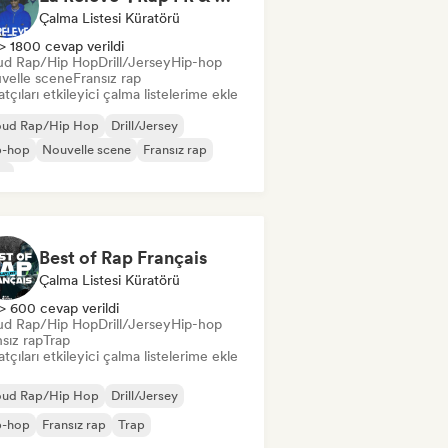
Çalma Listesi Küratörü
> 1800 cevap verildi
ud Rap/Hip Hop
Drill/Jersey
Hip-hop
velle scene
Fransız rap
tçıları etkileyici çalma listelerime ekle
oud Rap/Hip Hop
Drill/Jersey
p-hop
Nouvelle scene
Fransız rap
ap
Best of Rap Français
Çalma Listesi Küratörü
> 600 cevap verildi
ud Rap/Hip Hop
Drill/Jersey
Hip-hop
sız rap
Trap
tçıları etkileyici çalma listelerime ekle
oud Rap/Hip Hop
Drill/Jersey
p-hop
Fransız rap
Trap