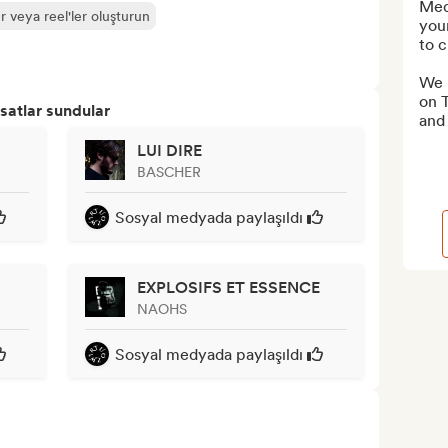
Medi
r veya reel'ler oluşturun
youn
to c
We p
on T
satlar sundular
and 
LUI DIRE
BASCHER
Sosyal medyada paylaşıldı
EXPLOSIFS ET ESSENCE
NAOHS
Sosyal medyada paylaşıldı