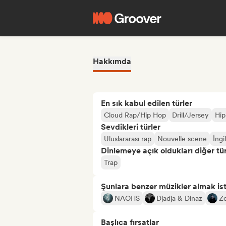
Hakkımda
En sık kabul edilen türler
Cloud Rap/Hip Hop
Drill/Jersey
Hip
Sevdikleri türler
Uluslararası rap
Nouvelle scene
İngi
Dinlemeye açık oldukları diğer tür
Trap
Şunlara benzer müzikler almak is
NAOHS
Djadja & Dinaz
Z
Başlıca fırsatlar