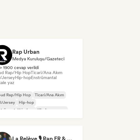
Rap Urban
Medya Kuruluşu/Gazeteci
> 1900 cevap verildi
ud Rap/Hip Hop
Ticari/Ana Akım
l/Jersey
Hip-hop
Enstrümantal
ale yaz
oud Rap/Hip Hop
Ticari/Ana Akım
ll/Jersey
Hip-hop
trümantal hip-hop
Uluslararası rap
nsız rap
Trap
La Relève 🎙️ Rap FR & Nouvelle Scène Hip-Hop