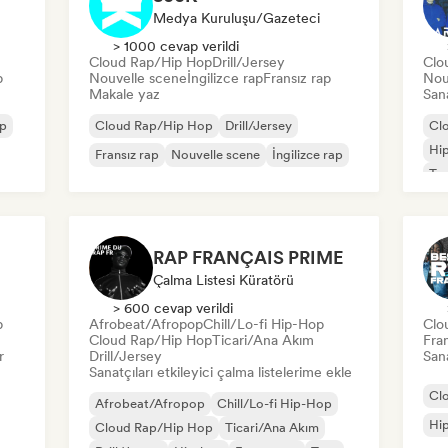
Medya Kuruluşu/Gazeteci
> 1000 cevap verildi
Cloud Rap/Hip Hop
Drill/Jersey
Clo
p
Nouvelle scene
İngilizce rap
Fransız rap
Nou
Makale yaz
Sana
op
Cloud Rap/Hip Hop
Drill/Jersey
Cl
Hi
Fransız rap
Nouvelle scene
İngilizce rap
Tr
RAP FRANÇAIS PRIME
Çalma Listesi Küratörü
> 600 cevap verildi
p
Afrobeat/Afropop
Chill/Lo-fi Hip-Hop
Clo
Cloud Rap/Hip Hop
Ticari/Ana Akım
Fran
r
Drill/Jersey
Sana
Sanatçıları etkileyici çalma listelerime ekle
Cl
Afrobeat/Afropop
Chill/Lo-fi Hip-Hop
Hi
Cloud Rap/Hip Hop
Ticari/Ana Akım