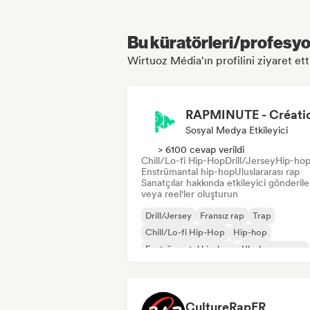
Bu küratörleri/profesyon
Wirtuoz Média'ın profilini ziyaret etti
Sosyal Medya Etkileyici
> 6100 cevap verildi
Chill/Lo-fi Hip-Hop
Drill/Jersey
Hip-ho
Enstrümantal hip-hop
Uluslararası rap
Sanatçılar hakkında etkileyici gönderile
veya reel'ler oluşturun
Drill/Jersey
Fransız rap
Trap
Chill/Lo-fi Hip-Hop
Hip-hop
Enstrümantal hip-hop
Uluslararası rap
İngilizce rap
CultureRapFR