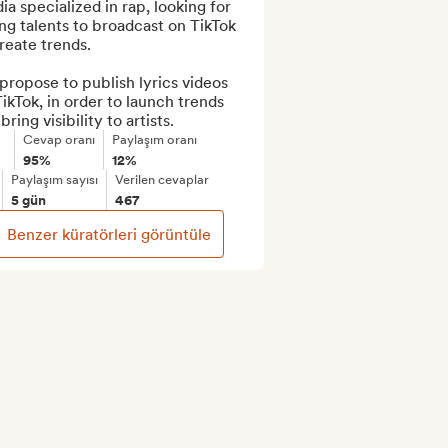
a specialized in rap, looking for 
g talents to broadcast on TikTok 
reate trends.

ropose to publish lyrics videos 
ikTok, in order to launch trends 
bring visibility to artists.
Cevap oranı
Paylaşım oranı
95%
12%
Paylaşım sayısı
Verilen cevaplar
5 gün
467
Benzer küratörleri görüntüle