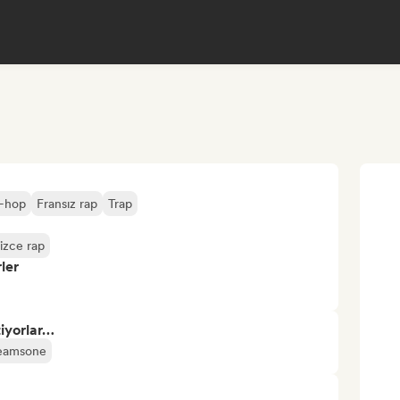
-hop
Fransız rap
Trap
lizce rap
ler
tiyorlar…
eamsone