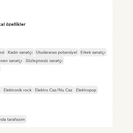
l özellikler
esi
Kadın sanatçı
Uluslararası potansiyel
Erkek sanatçı
enen sanatçı
Sözleşmesiz sanatçı
Elektronik rock
Elektro Caz/Nu Caz
Elektropop
nda tarafsızım