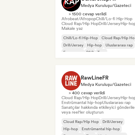
Medya Kuruluşu/Gazeteci
> 1500 cevap verildi
Afrobeat/Afropop
Chill/Lo-fi Hip-Hop
Cloud Rap/Hip Hop
Drill/Jersey
Hip-ho
Makale yaz
Chill/Lo-fi Hip-Hop
Cloud Rap/Hip H
Drill/Jersey
Hip-hop
Uluslararası rap
Fransız rap
R&B
Trap
RawLineFR
Medya Kuruluşu/Gazeteci
> 400 cevap verildi
Cloud Rap/Hip Hop
Drill/Jersey
Hip-ho
Enstrümantal hip-hop
Uluslararası rap
Sanatçılar hakkında etkileyici gönderile
veya reel'ler oluşturun
Cloud Rap/Hip Hop
Drill/Jersey
Hip-hop
Enstrümantal hip-hop