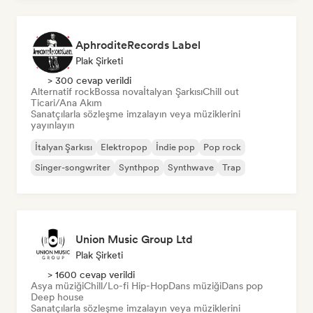
AphroditeRecords Label
Plak Şirketi
> 300 cevap verildi
Alternatif rock
Bossa nova
İtalyan Şarkısı
Chill out
Ticari/Ana Akım
Sanatçılarla sözleşme imzalayın veya müziklerini
yayınlayın
İtalyan Şarkısı
Elektropop
İndie pop
Pop rock
Singer-songwriter
Synthpop
Synthwave
Trap
Union Music Group Ltd
Plak Şirketi
> 1600 cevap verildi
Asya müziği
Chill/Lo-fi Hip-Hop
Dans müziği
Dans pop
Deep house
Sanatçılarla sözleşme imzalayın veya müziklerini