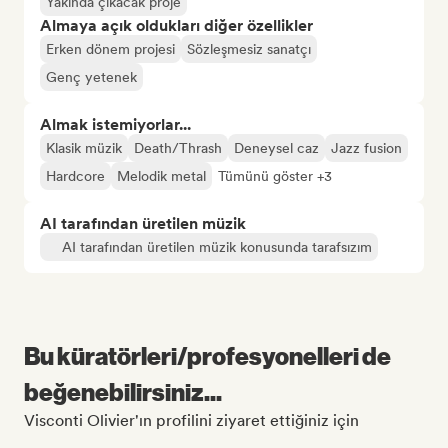
Yakında çıkacak proje
Almaya açık oldukları diğer özellikler
Erken dönem projesi
Sözleşmesiz sanatçı
Genç yetenek
Almak istemiyorlar...
Klasik müzik
Death/Thrash
Deneysel caz
Jazz fusion
Hardcore
Melodik metal
Tümünü göster +3
AI tarafından üretilen müzik
AI tarafından üretilen müzik konusunda tarafsızım
Bu küratörleri/profesyonelleri de
beğenebilirsiniz...
Visconti Olivier'ın profilini ziyaret ettiğiniz için