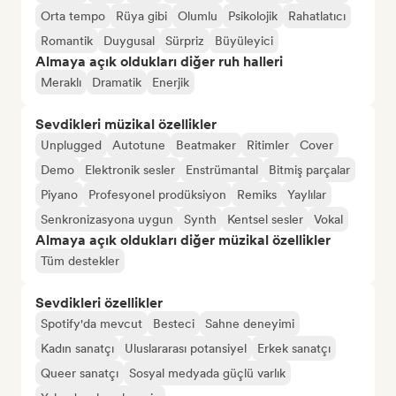
Orta tempo
Rüya gibi
Olumlu
Psikolojik
Rahatlatıcı
Romantik
Duygusal
Sürpriz
Büyüleyici
Almaya açık oldukları diğer ruh halleri
Meraklı
Dramatik
Enerjik
Sevdikleri müzikal özellikler
Unplugged
Autotune
Beatmaker
Ritimler
Cover
Demo
Elektronik sesler
Enstrümantal
Bitmiş parçalar
Piyano
Profesyonel prodüksiyon
Remiks
Yaylılar
Senkronizasyona uygun
Synth
Kentsel sesler
Vokal
Almaya açık oldukları diğer müzikal özellikler
Tüm destekler
Sevdikleri özellikler
Spotify'da mevcut
Besteci
Sahne deneyimi
Kadın sanatçı
Uluslararası potansiyel
Erkek sanatçı
Queer sanatçı
Sosyal medyada güçlü varlık