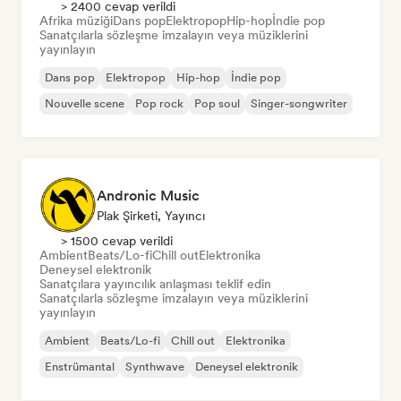
> 2400 cevap verildi
Afrika müziği
Dans pop
Elektropop
Hip-hop
İndie pop
Sanatçılarla sözleşme imzalayın veya müziklerini
yayınlayın
Dans pop
Elektropop
Hip-hop
İndie pop
Nouvelle scene
Pop rock
Pop soul
Singer-songwriter
Andronic Music
Plak Şirketi, Yayıncı
> 1500 cevap verildi
Ambient
Beats/Lo-fi
Chill out
Elektronika
Deneysel elektronik
Sanatçılara yayıncılık anlaşması teklif edin
Sanatçılarla sözleşme imzalayın veya müziklerini
yayınlayın
Ambient
Beats/Lo-fi
Chill out
Elektronika
Enstrümantal
Synthwave
Deneysel elektronik