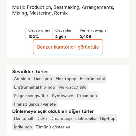
Music Production, Beatmaking, Arrangements, 
Mixing, Mastering, Remix

Cevap oranı
Cevaplar
Verilen cevaplar
100%
2 gün
2,406
Benzer küratörleri görüntüle
Sevdikleri türler
Ambient
Dans pop
Elektropop
Enstrümantal
Enstrümantal hip-hop
Nu-disco/Italo
Singer-songwriter
Synthwave
Urban pop
Fransız Şarkısı/Variété
Dinlemeye açık oldukları diğer türler
Dancehall
Disko
Dream pop
Elektronika
Hip-hop
İndie pop
Tümünü göster +4