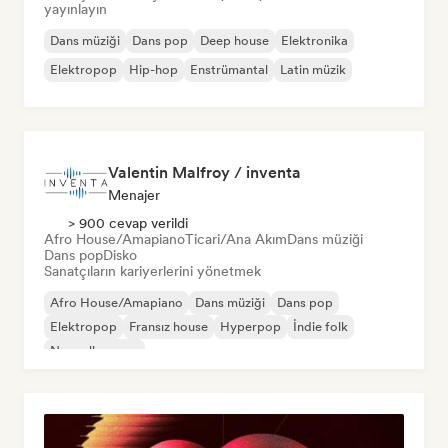
yayınlayın
Dans müziği
Dans pop
Deep house
Elektronika
Elektropop
Hip-hop
Enstrümantal
Latin müzik
Valentin Malfroy / inventa
Menajer
> 900 cevap verildi
Afro House/Amapiano
Ticari/Ana Akım
Dans müziği
Dans pop
Disko
Sanatçıların kariyerlerini yönetmek
Afro House/Amapiano
Dans müziği
Dans pop
Elektropop
Fransız house
Hyperpop
İndie folk
Nouvelle scene