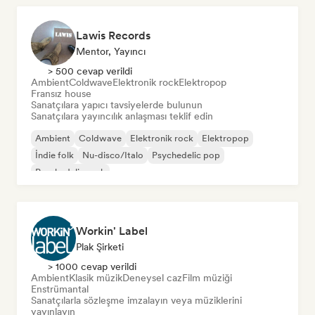
Lawis Records
Mentor, Yayıncı
> 500 cevap verildi
Ambient
Coldwave
Elektronik rock
Elektropop
Fransız house
Sanatçılara yapıcı tavsiyelerde bulunun
Sanatçılara yayıncılık anlaşması teklif edin
Ambient
Coldwave
Elektronik rock
Elektropop
İndie folk
Nu-disco/Italo
Psychedelic pop
Psychedelic rock
Workin' Label
Plak Şirketi
> 1000 cevap verildi
Ambient
Klasik müzik
Deneysel caz
Film müziği
Enstrümantal
Sanatçılarla sözleşme imzalayın veya müziklerini
yayınlayın