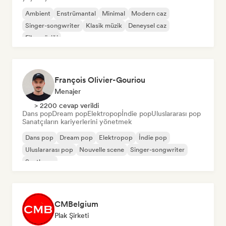
Ambient
Enstrümantal
Minimal
Modern caz
Singer-songwriter
Klasik müzik
Deneysel caz
Film müziği
François Olivier-Gouriou
Menajer
> 2200 cevap verildi
Dans pop
Dream pop
Elektropop
İndie pop
Uluslararası pop
Sanatçıların kariyerlerini yönetmek
Dans pop
Dream pop
Elektropop
İndie pop
Uluslararası pop
Nouvelle scene
Singer-songwriter
Synthpop
CMBelgium
Plak Şirketi