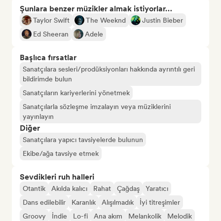
Şunlara benzer müzikler almak istiyorlar…
Taylor Swift
The Weeknd
Justin Bieber
Ed Sheeran
Adele
Başlıca fırsatlar
Sanatçılara sesleri/prodüksiyonları hakkında ayrıntılı geri
bildirimde bulun
Sanatçıların kariyerlerini yönetmek
Sanatçılarla sözleşme imzalayın veya müziklerini
yayınlayın
Diğer
Sanatçılara yapıcı tavsiyelerde bulunun
Ekibe/ağa tavsiye etmek
Sevdikleri ruh halleri
Otantik
Akılda kalıcı
Rahat
Çağdaş
Yaratıcı
Dans edilebilir
Karanlık
Alışılmadık
İyi titreşimler
Groovy
İndie
Lo-fi
Ana akım
Melankolik
Melodik