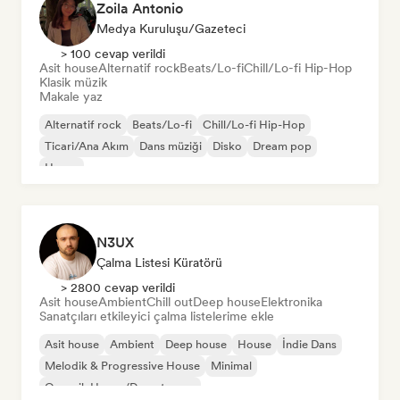
Zoila Antonio
Medya Kuruluşu/Gazeteci
> 100 cevap verildi
Asit house
Alternatif rock
Beats/Lo-fi
Chill/Lo-fi Hip-Hop
Klasik müzik
Makale yaz
Alternatif rock
Beats/Lo-fi
Chill/Lo-fi Hip-Hop
Ticari/Ana Akım
Dans müziği
Disko
Dream pop
House
N3UX
Çalma Listesi Küratörü
> 2800 cevap verildi
Asit house
Ambient
Chill out
Deep house
Elektronika
Sanatçıları etkileyici çalma listelerime ekle
Asit house
Ambient
Deep house
House
İndie Dans
Melodik & Progressive House
Minimal
Organik House/Downtempo