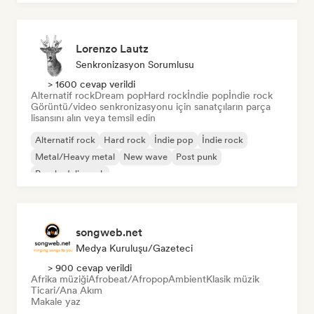
Lorenzo Lautz
Senkronizasyon Sorumlusu
> 1600 cevap verildi
Alternatif rock
Dream pop
Hard rock
İndie pop
İndie rock
Görüntü/video senkronizasyonu için sanatçıların parça
lisansını alın veya temsil edin
Alternatif rock
Hard rock
İndie pop
İndie rock
Metal/Heavy metal
New wave
Post punk
Psychedelic rock
songweb.net
Medya Kuruluşu/Gazeteci
> 900 cevap verildi
Afrika müziği
Afrobeat/Afropop
Ambient
Klasik müzik
Ticari/Ana Akım
Makale yaz