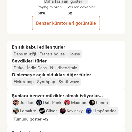
Daha fazlasını göster
Paylaşım oranı
Verilen cevaplar
38%
32
Benzer küratörleri görüntüle
En sık kabul edilen türler
Dans müziği
Fransız house
House
Sevdikleri türler
Disko
İndie Dans
Nu-disco/Italo
Dinlemeye açık oldukları diğer türler
Elektropop
Synthpop
Synthwave
Şunlara benzer müzikler almak istiyorlar…
Justice
Daft Punk
Madeon
Lenno
Lemaitre
Oliver
Kavinsky
L'Impératrice
Tümünü göster +12