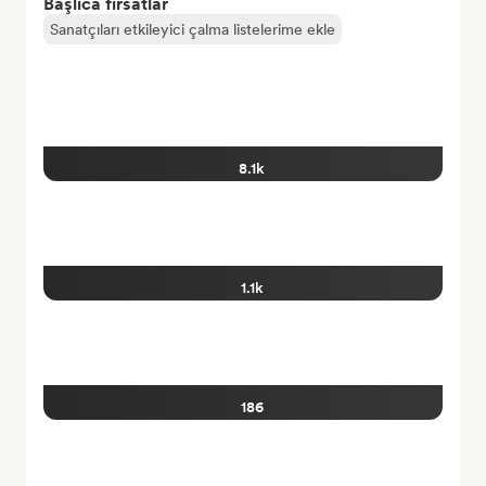
Başlıca fırsatlar
Sanatçıları etkileyici çalma listelerime ekle
8.1k
1.1k
186