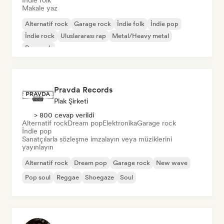
İndie folk
Makale yaz
Alternatif rock
Garage rock
İndie folk
İndie pop
İndie rock
Uluslararası rap
Metal/Heavy metal
Pop rock
Pravda Records
Plak Şirketi
> 800 cevap verildi
Alternatif rock
Dream pop
Elektronika
Garage rock
İndie pop
Sanatçılarla sözleşme imzalayın veya müziklerini
yayınlayın
Alternatif rock
Dream pop
Garage rock
New wave
Pop soul
Reggae
Shoegaze
Soul