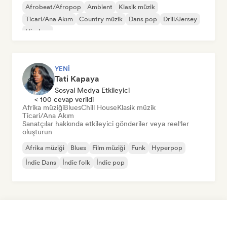
Afrobeat/Afropop
Ambient
Klasik müzik
Ticari/Ana Akım
Country müzik
Dans pop
Drill/Jersey
Hip-hop
YENI
Tati Kapaya
Sosyal Medya Etkileyici
< 100 cevap verildi
Afrika müziği
Blues
Chill House
Klasik müzik
Ticari/Ana Akım
Sanatçılar hakkında etkileyici gönderiler veya reel'ler
oluşturun
Afrika müziği
Blues
Film müziği
Funk
Hyperpop
İndie Dans
İndie folk
İndie pop