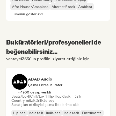
Afro House/Amapiano
Alternatif rock
Ambient
Tümünü göster +91
Bu küratörleri/profesyonelleri de
beğenebilirsiniz...
vantayel3630'ın profilini ziyaret ettiğiniz için
ADAD Audio
Çalma Listesi Küratörü
> 4900 cevap verildi
Beats/Lo-fi
Chill/Lo-fi Hip-Hop
Klasik müzik
Country müzik
Drill/Jersey
Sanatçıları etkileyici çalma listelerime ekle
Hip-hop
İndie folk
İndie pop
İndie rock
Enstrümantal