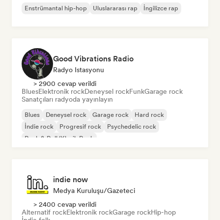
Enstrümantal hip-hop
Uluslararası rap
İngilizce rap
Good Vibrations Radio
Radyo Istasyonu
> 2900 cevap verildi
Blues
Elektronik rock
Deneysel rock
Funk
Garage rock
Sanatçıları radyoda yayınlayın
Blues
Deneysel rock
Garage rock
Hard rock
İndie rock
Progresif rock
Psychedelic rock
Rock & Roll/Klasik Rock
indie now
Medya Kuruluşu/Gazeteci
> 2400 cevap verildi
Alternatif rock
Elektronik rock
Garage rock
Hip-hop