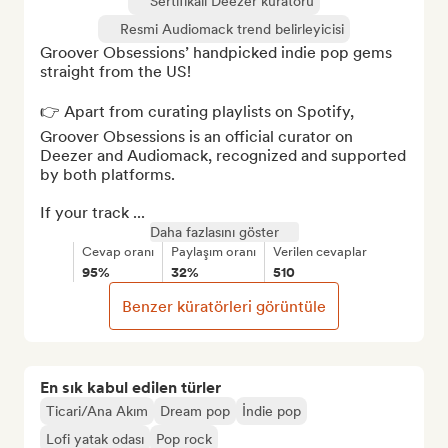
Sertifikalı Deezer küratörü
Resmi Audiomack trend belirleyicisi
Groover Obsessions’ handpicked indie pop gems 
straight from the US!

👉 Apart from curating playlists on Spotify, 
Groover Obsessions is an official curator on 
Deezer and Audiomack, recognized and supported 
by both platforms.

If your track ...
Daha fazlasını göster
Cevap oranı
Paylaşım oranı
Verilen cevaplar
95%
32%
510
Benzer küratörleri görüntüle
En sık kabul edilen türler
Ticari/Ana Akım
Dream pop
İndie pop
Lofi yatak odası
Pop rock