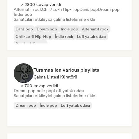
> 2800 cevap verildi
Alternatif rock
Chill/Lo-fi Hip-Hop
Dans pop
Dream pop
İndie pop
Sanatçıları etkileyici çalma listelerime ekle
Dans pop
Dream pop
İndie pop
Alternatif rock
Chill/Lo-fi Hip-Hop
İndie rock
Lofi yatak odası
Psychedelic pop
Turamaallen various playlists
Çalma Listesi Küratörü
> 700 cevap verildi
Dream pop
İndie pop
Lofi yatak odası
Sanatçıları etkileyici çalma listelerime ekle
Dream pop
İndie pop
Lofi yatak odası