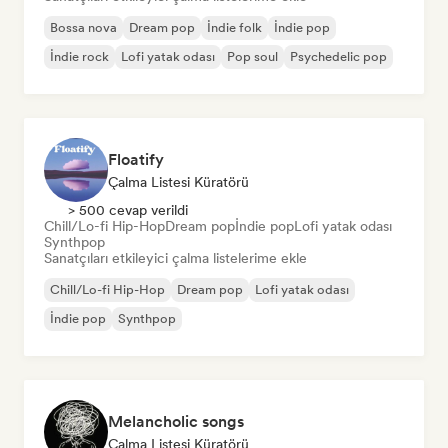
Bossa nova
Dream pop
İndie folk
İndie pop
İndie rock
Lofi yatak odası
Pop soul
Psychedelic pop
Floatify
Çalma Listesi Küratörü
> 500 cevap verildi
Chill/Lo-fi Hip-Hop
Dream pop
İndie pop
Lofi yatak odası
Synthpop
Sanatçıları etkileyici çalma listelerime ekle
Chill/Lo-fi Hip-Hop
Dream pop
Lofi yatak odası
İndie pop
Synthpop
Melancholic songs
Çalma Listesi Küratörü