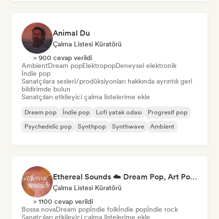
Animal Du
Çalma Listesi Küratörü
> 900 cevap verildi
Ambient
Dream pop
Elektropop
Deneysel elektronik
İndie pop
Sanatçılara sesleri/prodüksiyonları hakkında ayrıntılı geri
bildirimde bulun
Sanatçıları etkileyici çalma listelerime ekle
Dream pop
İndie pop
Lofi yatak odası
Progresif pop
Psychedelic pop
Synthpop
Synthwave
Ambient
Ethereal Sounds ☁️ Dream Pop, Art Pop & Atmospheric Indie
Çalma Listesi Küratörü
> 1100 cevap verildi
Bossa nova
Dream pop
İndie folk
İndie pop
İndie rock
Sanatçıları etkileyici çalma listelerime ekle