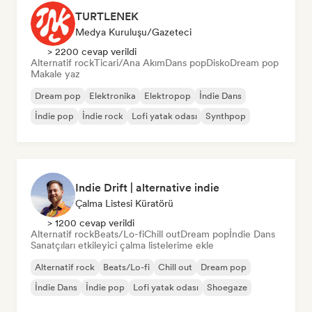
TURTLENEK
Medya Kuruluşu/Gazeteci
> 2200 cevap verildi
Alternatif rock
Ticari/Ana Akım
Dans pop
Disko
Dream pop
Makale yaz
Dream pop
Elektronika
Elektropop
İndie Dans
İndie pop
İndie rock
Lofi yatak odası
Synthpop
Indie Drift | alternative indie
Çalma Listesi Küratörü
> 1200 cevap verildi
Alternatif rock
Beats/Lo-fi
Chill out
Dream pop
İndie Dans
Sanatçıları etkileyici çalma listelerime ekle
Alternatif rock
Beats/Lo-fi
Chill out
Dream pop
İndie Dans
İndie pop
Lofi yatak odası
Shoegaze