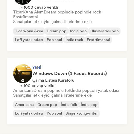
> 1000 cevap verildi
Ticari/Ana Akım
Dream pop
İndie pop
İndie rock
Enstrümantal
Sanatçıları etkileyici çalma listelerime ekle
Ticari/Ana Akım
Dream pop
İndie pop
Uluslararası pop
Lofi yatak odası
Pop soul
İndie rock
Enstrümantal
YENI
Windows Down (4 Faces Records)
Çalma Listesi Küratörü
< 100 cevap verildi
Americana
Dream pop
İndie folk
İndie pop
Lofi yatak odası
Sanatçıları etkileyici çalma listelerime ekle
Americana
Dream pop
İndie folk
İndie pop
Lofi yatak odası
Pop soul
Singer-songwriter