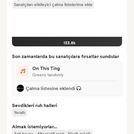
Sanatçıları etkileyici çalma listelerime ekle
133.8k
Son zamanlarda bu sanatçılara fırsatlar sundular
On This Ting
Greens 1andonly
Çalma listesine eklendi
Sevdikleri ruh halleri
Yeraltı
Almak istemiyorlar...
Asit house
Alternatif rock
Klasik müzik