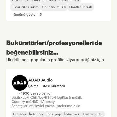
Ticari/Ana Akım
Country müzik
Death/Thrash
Tümünü göster +5
Bu küratörleri/profesyonelleri de
beğenebilirsiniz...
Uk drill most popular'ın profilini ziyaret ettiğiniz için
ADAD Audio
Çalma Listesi Küratörü
> 4900 cevap verildi
Beats/Lo-fi
Chill/Lo-fi Hip-Hop
Klasik müzik
Country müzik
Drill/Jersey
Sanatçıları etkileyici çalma listelerime ekle
Hip-hop
İndie folk
İndie pop
İndie rock
Enstrümantal