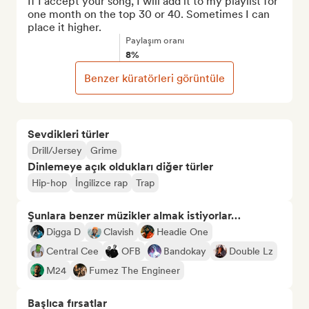
If I accept your song, I will add it to my playlist for 
one month on the top 30 or 40. Sometimes I can 
place it higher.
Paylaşım oranı
8%
Benzer küratörleri görüntüle
Sevdikleri türler
Drill/Jersey
Grime
Dinlemeye açık oldukları diğer türler
Hip-hop
İngilizce rap
Trap
Şunlara benzer müzikler almak istiyorlar…
Digga D
Clavish
Headie One
Central Cee
OFB
Bandokay
Double Lz
M24
Fumez The Engineer
Başlıca fırsatlar