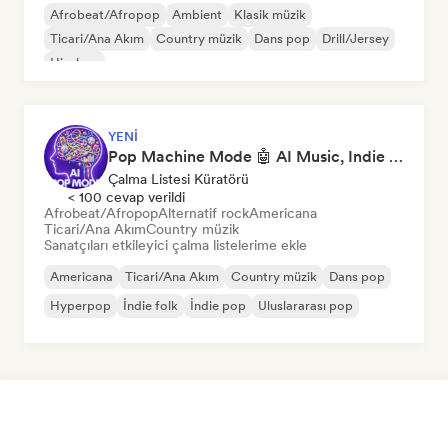
Afrobeat/Afropop
Ambient
Klasik müzik
Ticari/Ana Akım
Country müzik
Dans pop
Drill/Jersey
Hip-hop
YENI
Pop Machine Mode 🤖 AI Music, Indie Pop & Dream Pop
Çalma Listesi Küratörü
< 100 cevap verildi
Afrobeat/Afropop
Alternatif rock
Americana
Ticari/Ana Akım
Country müzik
Sanatçıları etkileyici çalma listelerime ekle
Americana
Ticari/Ana Akım
Country müzik
Dans pop
Hyperpop
İndie folk
İndie pop
Uluslararası pop