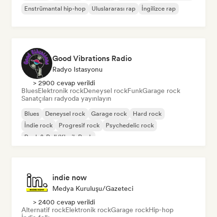
Enstrümantal hip-hop
Uluslararası rap
İngilizce rap
Good Vibrations Radio
Radyo Istasyonu
> 2900 cevap verildi
Blues
Elektronik rock
Deneysel rock
Funk
Garage rock
Sanatçıları radyoda yayınlayın
Blues
Deneysel rock
Garage rock
Hard rock
İndie rock
Progresif rock
Psychedelic rock
Rock & Roll/Klasik Rock
indie now
Medya Kuruluşu/Gazeteci
> 2400 cevap verildi
Alternatif rock
Elektronik rock
Garage rock
Hip-hop