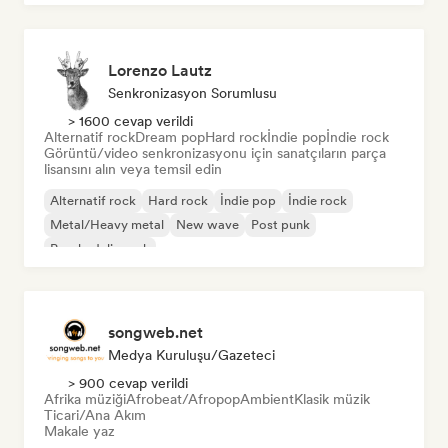
Lorenzo Lautz
Senkronizasyon Sorumlusu
> 1600 cevap verildi
Alternatif rock
Dream pop
Hard rock
İndie pop
İndie rock
Görüntü/video senkronizasyonu için sanatçıların parça
lisansını alın veya temsil edin
Alternatif rock
Hard rock
İndie pop
İndie rock
Metal/Heavy metal
New wave
Post punk
Psychedelic rock
songweb.net
Medya Kuruluşu/Gazeteci
> 900 cevap verildi
Afrika müziği
Afrobeat/Afropop
Ambient
Klasik müzik
Ticari/Ana Akım
Makale yaz