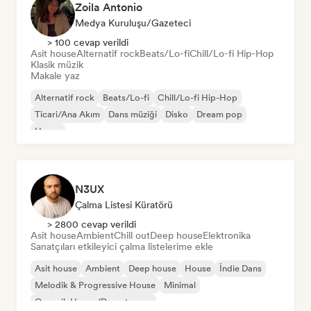
Zoila Antonio
Medya Kuruluşu/Gazeteci
> 100 cevap verildi
Asit house
Alternatif rock
Beats/Lo-fi
Chill/Lo-fi Hip-Hop
Klasik müzik
Makale yaz
Alternatif rock
Beats/Lo-fi
Chill/Lo-fi Hip-Hop
Ticari/Ana Akım
Dans müziği
Disko
Dream pop
House
N3UX
Çalma Listesi Küratörü
> 2800 cevap verildi
Asit house
Ambient
Chill out
Deep house
Elektronika
Sanatçıları etkileyici çalma listelerime ekle
Asit house
Ambient
Deep house
House
İndie Dans
Melodik & Progressive House
Minimal
Organik House/Downtempo