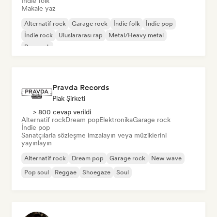
İndie folk
Makale yaz
Alternatif rock
Garage rock
İndie folk
İndie pop
İndie rock
Uluslararası rap
Metal/Heavy metal
Pop rock
Pravda Records
Plak Şirketi
> 800 cevap verildi
Alternatif rock
Dream pop
Elektronika
Garage rock
İndie pop
Sanatçılarla sözleşme imzalayın veya müziklerini
yayınlayın
Alternatif rock
Dream pop
Garage rock
New wave
Pop soul
Reggae
Shoegaze
Soul