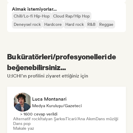
Almak istemiyorlar...
Chill/Lo-fi Hip-Hop
Cloud Rap/Hip Hop
Deneysel rock
Hardcore
Hard rock
R&B
Reggae
Bu küratörleri/profesyonelleri de
beğenebilirsiniz...
U:ICHI'ın profilini ziyaret ettiğiniz için
Luca Montanari
Medya Kuruluşu/Gazeteci
> 1600 cevap verildi
Alternatif rock
İtalyan Şarkısı
Ticari/Ana Akım
Dans müziği
Dans pop
Makale yaz