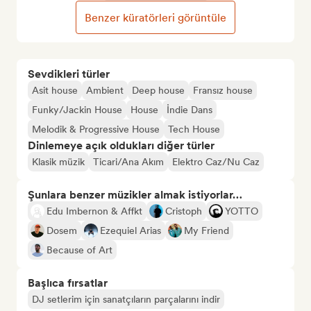
Benzer küratörleri görüntüle
Sevdikleri türler
Asit house
Ambient
Deep house
Fransız house
Funky/Jackin House
House
İndie Dans
Melodik & Progressive House
Tech House
Dinlemeye açık oldukları diğer türler
Klasik müzik
Ticari/Ana Akım
Elektro Caz/Nu Caz
Şunlara benzer müzikler almak istiyorlar…
Edu Imbernon & Affkt
Cristoph
YOTTO
Dosem
Ezequiel Arias
My Friend
Because of Art
Başlıca fırsatlar
DJ setlerim için sanatçıların parçalarını indir