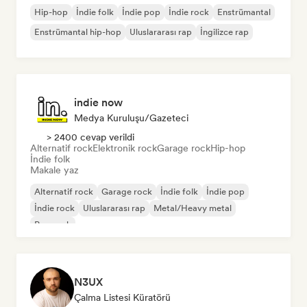
Hip-hop
İndie folk
İndie pop
İndie rock
Enstrümantal
Enstrümantal hip-hop
Uluslararası rap
İngilizce rap
indie now
Medya Kuruluşu/Gazeteci
> 2400 cevap verildi
Alternatif rock
Elektronik rock
Garage rock
Hip-hop
İndie folk
Makale yaz
Alternatif rock
Garage rock
İndie folk
İndie pop
İndie rock
Uluslararası rap
Metal/Heavy metal
Pop rock
N3UX
Çalma Listesi Küratörü