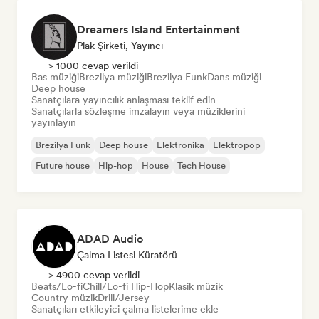
Dreamers Island Entertainment
Plak Şirketi, Yayıncı
> 1000 cevap verildi
Bas müziği
Brezilya müziği
Brezilya Funk
Dans müziği
Deep house
Sanatçılara yayıncılık anlaşması teklif edin
Sanatçılarla sözleşme imzalayın veya müziklerini
yayınlayın
Brezilya Funk
Deep house
Elektronika
Elektropop
Future house
Hip-hop
House
Tech House
ADAD Audio
Çalma Listesi Küratörü
> 4900 cevap verildi
Beats/Lo-fi
Chill/Lo-fi Hip-Hop
Klasik müzik
Country müzik
Drill/Jersey
Sanatçıları etkileyici çalma listelerime ekle