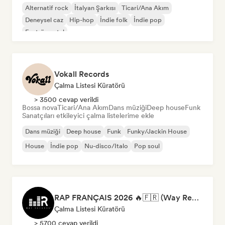
Alternatif rock
İtalyan Şarkısı
Ticari/Ana Akım
Deneysel caz
Hip-hop
İndie folk
İndie pop
Enstrümantal
Vokall Records
Çalma Listesi Küratörü
> 3500 cevap verildi
Bossa nova
Ticari/Ana Akım
Dans müziği
Deep house
Funk
Sanatçıları etkileyici çalma listelerime ekle
Dans müziği
Deep house
Funk
Funky/Jackin House
House
İndie pop
Nu-disco/Italo
Pop soul
RAP FRANÇAIS 2026 🔥🇫🇷 (Way Records)
Çalma Listesi Küratörü
> 5700 cevap verildi