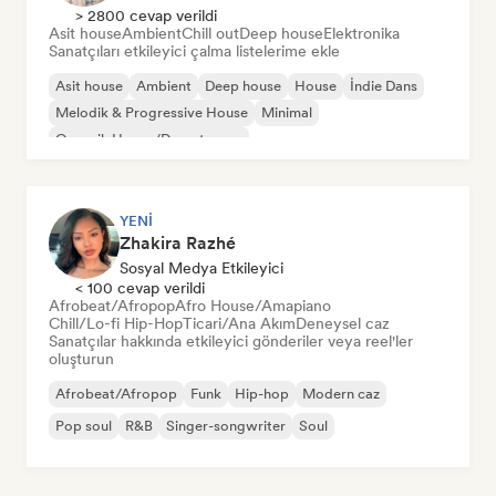
> 2800 cevap verildi
Asit house
Ambient
Chill out
Deep house
Elektronika
Sanatçıları etkileyici çalma listelerime ekle
Asit house
Ambient
Deep house
House
İndie Dans
Melodik & Progressive House
Minimal
Organik House/Downtempo
YENI
Zhakira Razhé
Sosyal Medya Etkileyici
< 100 cevap verildi
Afrobeat/Afropop
Afro House/Amapiano
Chill/Lo-fi Hip-Hop
Ticari/Ana Akım
Deneysel caz
Sanatçılar hakkında etkileyici gönderiler veya reel'ler
oluşturun
Afrobeat/Afropop
Funk
Hip-hop
Modern caz
Pop soul
R&B
Singer-songwriter
Soul