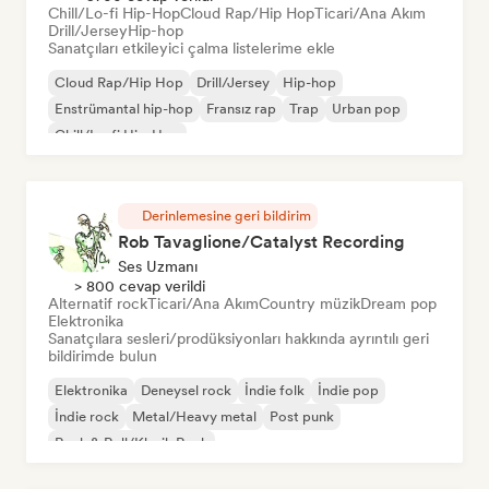
Chill/Lo-fi Hip-Hop
Cloud Rap/Hip Hop
Ticari/Ana Akım
Drill/Jersey
Hip-hop
Sanatçıları etkileyici çalma listelerime ekle
Cloud Rap/Hip Hop
Drill/Jersey
Hip-hop
Enstrümantal hip-hop
Fransız rap
Trap
Urban pop
Chill/Lo-fi Hip-Hop
Derinlemesine geri bildirim
Rob Tavaglione/Catalyst Recording
Ses Uzmanı
> 800 cevap verildi
Alternatif rock
Ticari/Ana Akım
Country müzik
Dream pop
Elektronika
Sanatçılara sesleri/prodüksiyonları hakkında ayrıntılı geri
bildirimde bulun
Elektronika
Deneysel rock
İndie folk
İndie pop
İndie rock
Metal/Heavy metal
Post punk
Rock & Roll/Klasik Rock