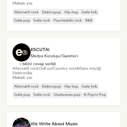
Makale yaz
Alternatif rock
Elektropop
Hip-hop
İndie folk
İndie pop
İndie rock
Psychedelic rock
R&B
ESCUTAI
Medya Kuruluşu/Gazeteci
> 6600 cevap verildi
Alternatif rock
Chill out
Country müzik
Dans müziği
Elektronika
Makale yaz
Alternatif rock
Elektropop
Hip-hop
İndie folk
İndie pop
İndie rock
Uluslararası pop
K-Pop/J-Pop
We Write About Music