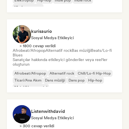
Elektropop
Hip-hop
İndie pop
İndie rock
Uluslararası pop
kurisaurio
Sosyal Medya Etkileyici
> 1800 cevap verildi
Afrobeat/Afropop
Alternatif rock
Bas müziği
Beats/Lo-fi
Blues
Sanatçılar hakkında etkileyici gönderiler veya reel'ler
oluşturun
Afrobeat/Afropop
Alternatif rock
Chill/Lo-fi Hip-Hop
Ticari/Ana Akım
Dans müziği
Dans pop
Hip-hop
Metal/Heavy metal
Listenwithdavid
Sosyal Medya Etkileyici
> 300 cevap verildi