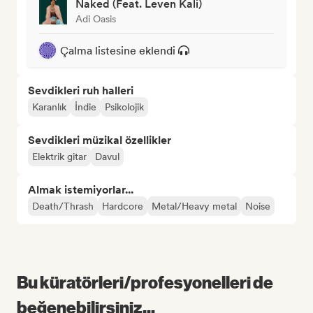
Naked (Feat. Leven Kali)
Adi Oasis
Çalma listesine eklendi
Sevdikleri ruh halleri
Karanlık
İndie
Psikolojik
Sevdikleri müzikal özellikler
Elektrik gitar
Davul
Almak istemiyorlar...
Death/Thrash
Hardcore
Metal/Heavy metal
Noise
Bu küratörleri/profesyonelleri de
beğenebilirsiniz...