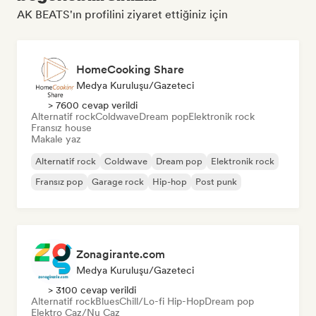
AK BEATS'ın profilini ziyaret ettiğiniz için
HomeCooking Share
Medya Kuruluşu/Gazeteci
> 7600 cevap verildi
Alternatif rock
Coldwave
Dream pop
Elektronik rock
Fransız house
Makale yaz
Alternatif rock
Coldwave
Dream pop
Elektronik rock
Fransız pop
Garage rock
Hip-hop
Post punk
Zonagirante.com
Medya Kuruluşu/Gazeteci
> 3100 cevap verildi
Alternatif rock
Blues
Chill/Lo-fi Hip-Hop
Dream pop
Elektro Caz/Nu Caz