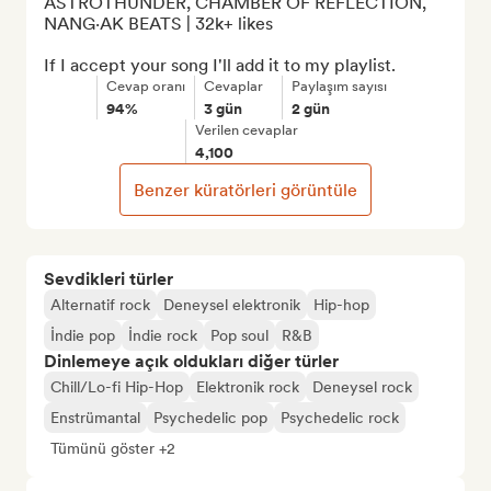
ASTROTHUNDER, CHAMBER OF REFLECTION, 
NANG·AK BEATS | 32k+ likes

If I accept your song I'll add it to my playlist.
Cevap oranı
Cevaplar
Paylaşım sayısı
94%
3 gün
2 gün
Verilen cevaplar
4,100
Benzer küratörleri görüntüle
Sevdikleri türler
Alternatif rock
Deneysel elektronik
Hip-hop
İndie pop
İndie rock
Pop soul
R&B
Dinlemeye açık oldukları diğer türler
Chill/Lo-fi Hip-Hop
Elektronik rock
Deneysel rock
Enstrümantal
Psychedelic pop
Psychedelic rock
Tümünü göster +2