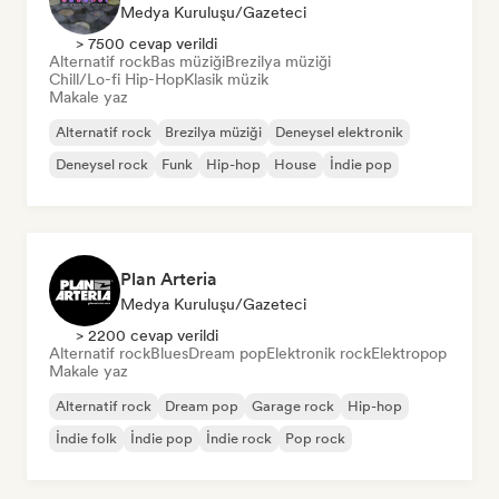
Medya Kuruluşu/Gazeteci
> 7500 cevap verildi
Alternatif rock
Bas müziği
Brezilya müziği
Chill/Lo-fi Hip-Hop
Klasik müzik
Makale yaz
Alternatif rock
Brezilya müziği
Deneysel elektronik
Deneysel rock
Funk
Hip-hop
House
İndie pop
Plan Arteria
Medya Kuruluşu/Gazeteci
> 2200 cevap verildi
Alternatif rock
Blues
Dream pop
Elektronik rock
Elektropop
Makale yaz
Alternatif rock
Dream pop
Garage rock
Hip-hop
İndie folk
İndie pop
İndie rock
Pop rock