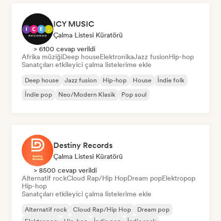
ICY MUSIC
Çalma Listesi Küratörü
> 6100 cevap verildi
Afrika müziği
Deep house
Elektronika
Jazz fusion
Hip-hop
Sanatçıları etkileyici çalma listelerime ekle
Deep house
Jazz fusion
Hip-hop
House
İndie folk
İndie pop
Neo/Modern Klasik
Pop soul
Destiny Records
Çalma Listesi Küratörü
> 8500 cevap verildi
Alternatif rock
Cloud Rap/Hip Hop
Dream pop
Elektropop
Hip-hop
Sanatçıları etkileyici çalma listelerime ekle
Alternatif rock
Cloud Rap/Hip Hop
Dream pop