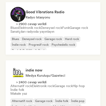
Good Vibrations Radio
Radyo Istasyonu
> 2900 cevap verildi
Blues
Elektronik rock
Deneysel rock
Funk
Garage rock
Sanatçıları radyoda yayınlayın
Blues
Deneysel rock
Garage rock
Hard rock
İndie rock
Progresif rock
Psychedelic rock
Rock & Roll/Klasik Rock
indie now
Medya Kuruluşu/Gazeteci
> 2400 cevap verildi
Alternatif rock
Elektronik rock
Garage rock
Hip-hop
İndie folk
Makale yaz
Alternatif rock
Garage rock
İndie folk
İndie pop