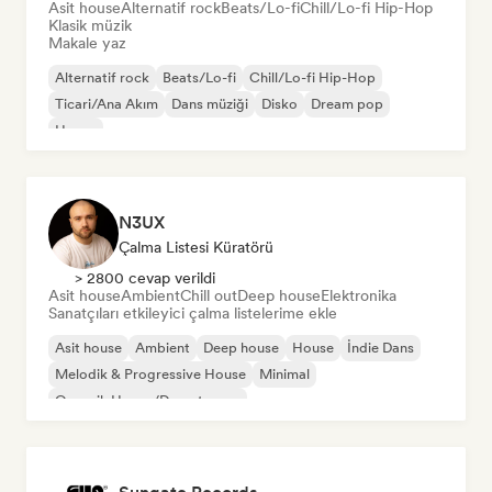
Asit house
Alternatif rock
Beats/Lo-fi
Chill/Lo-fi Hip-Hop
Klasik müzik
Makale yaz
Alternatif rock
Beats/Lo-fi
Chill/Lo-fi Hip-Hop
Ticari/Ana Akım
Dans müziği
Disko
Dream pop
House
N3UX
Çalma Listesi Küratörü
> 2800 cevap verildi
Asit house
Ambient
Chill out
Deep house
Elektronika
Sanatçıları etkileyici çalma listelerime ekle
Asit house
Ambient
Deep house
House
İndie Dans
Melodik & Progressive House
Minimal
Organik House/Downtempo