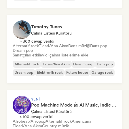
Timothy Tunes
Çalma Listesi Küratörü
> 300 cevap verildi
Alternatif rock
Ticari/Ana Akım
Dans müziği
Dans pop
Dream pop
Sanatçıları etkileyici çalma listelerime ekle
Alternatif rock
Ticari/Ana Akım
Dans müziği
Dans pop
Dream pop
Elektronik rock
Future house
Garage rock
YENI
Pop Machine Mode 🤖 AI Music, Indie Pop & Dream Pop
Çalma Listesi Küratörü
< 100 cevap verildi
Afrobeat/Afropop
Alternatif rock
Americana
Ticari/Ana Akım
Country müzik