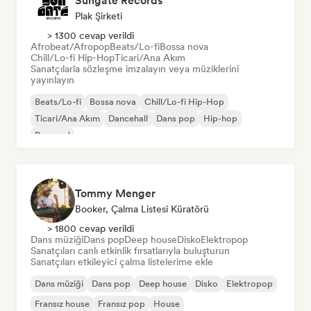
Sungate Records
Plak Şirketi
> 1300 cevap verildi
Afrobeat/Afropop
Beats/Lo-fi
Bossa nova
Chill/Lo-fi Hip-Hop
Ticari/Ana Akım
Sanatçılarla sözleşme imzalayın veya müziklerini
yayınlayın
Beats/Lo-fi
Bossa nova
Chill/Lo-fi Hip-Hop
Ticari/Ana Akım
Dancehall
Dans pop
Hip-hop
Pop soul
Tommy Menger
Booker, Çalma Listesi Küratörü
> 1800 cevap verildi
Dans müziği
Dans pop
Deep house
Disko
Elektropop
Sanatçıları canlı etkinlik fırsatlarıyla buluşturun
Sanatçıları etkileyici çalma listelerime ekle
Dans müziği
Dans pop
Deep house
Disko
Elektropop
Fransız house
Fransız pop
House