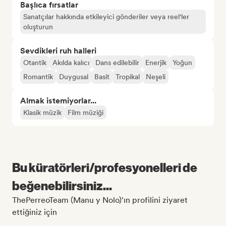
Başlıca fırsatlar
Sanatçılar hakkında etkileyici gönderiler veya reel'ler
oluşturun
Sevdikleri ruh halleri
Otantik
Akılda kalıcı
Dans edilebilir
Enerjik
Yoğun
Romantik
Duygusal
Basit
Tropikal
Neşeli
Almak istemiyorlar...
Klasik müzik
Film müziği
Bu küratörleri/profesyonelleri de
beğenebilirsiniz...
ThePerreoTeam (Manu y Nolo)'ın profilini ziyaret
ettiğiniz için