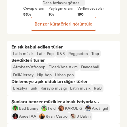
Daha fazlasını göster
Cevap oranı
Paylaşım oranı
Verilen cevaplar
88%
9%
190
Benzer küratörleri görüntüle
En sık kabul edilen türler
Latin müzik
Latin Pop
R&B
Reggaeton
Trap
Sevdikleri türler
Afrobeat/Afropop
Ticari/Ana Akım
Dancehall
Drill/Jersey
Hip-hop
Urban pop
Dinlemeye açık oldukları diğer türler
Brezilya Funk
Karayip müziği
Latin müzik
R&B
Şunlara benzer müzikler almak istiyorlar…
Bad Bunny
Feid
KAROL G
Arcángel
Anuel AA
Ryan Castro
J Balvin