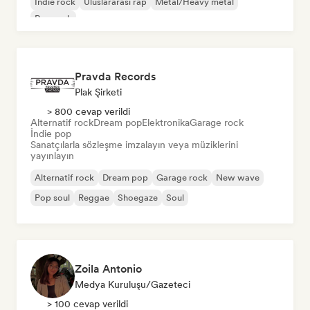
İndie rock
Uluslararası rap
Metal/Heavy metal
Pop rock
Pravda Records
Plak Şirketi
> 800 cevap verildi
Alternatif rock
Dream pop
Elektronika
Garage rock
İndie pop
Sanatçılarla sözleşme imzalayın veya müziklerini
yayınlayın
Alternatif rock
Dream pop
Garage rock
New wave
Pop soul
Reggae
Shoegaze
Soul
Zoila Antonio
Medya Kuruluşu/Gazeteci
> 100 cevap verildi