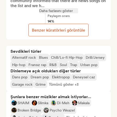
community informed that there are news songs on 
the list and we h...
Daha fazlasını göster
Paylaşım oranı
14%
Benzer küratörleri görüntüle
Sevdikleri türler
Alternatif rock
Blues
Chill/Lo-fi Hip-Hop
Drill/Jersey
Hip-hop
Fransız rap
R&B
Soul
Trap
Urban pop
Dinlemeye açık oldukları diğer türler
Dans pop
Dream pop
Elektropop
Deneysel caz
Garage rock
Grime
Tümünü göster +3
Şunlara benzer müzikler almak istiyorlar…
SHAIM
Slimka
Di-Meh
Makala
Broken Bridge
Psycho Weazel