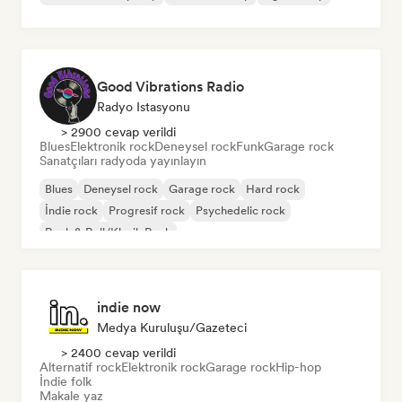
Good Vibrations Radio
Radyo Istasyonu
> 2900 cevap verildi
Blues
Elektronik rock
Deneysel rock
Funk
Garage rock
Sanatçıları radyoda yayınlayın
Blues
Deneysel rock
Garage rock
Hard rock
İndie rock
Progresif rock
Psychedelic rock
Rock & Roll/Klasik Rock
indie now
Medya Kuruluşu/Gazeteci
> 2400 cevap verildi
Alternatif rock
Elektronik rock
Garage rock
Hip-hop
İndie folk
Makale yaz