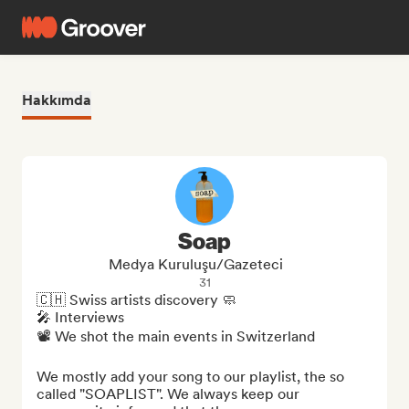
Hakkımda
Soap
Medya Kuruluşu/Gazeteci
31
🇨🇭 Swiss artists discovery 🧼

🎤 Interviews

📽 We shot the main events in Switzerland

We mostly add your song to our playlist, the so 
called "SOAPLIST". We always keep our 