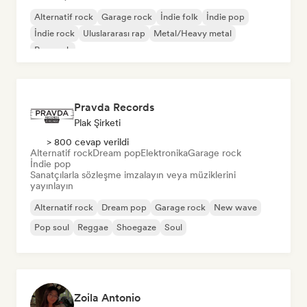
Alternatif rock
Garage rock
İndie folk
İndie pop
İndie rock
Uluslararası rap
Metal/Heavy metal
Pop rock
Pravda Records
Plak Şirketi
> 800 cevap verildi
Alternatif rock
Dream pop
Elektronika
Garage rock
İndie pop
Sanatçılarla sözleşme imzalayın veya müziklerini
yayınlayın
Alternatif rock
Dream pop
Garage rock
New wave
Pop soul
Reggae
Shoegaze
Soul
Zoila Antonio