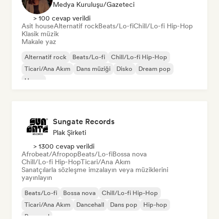
Medya Kuruluşu/Gazeteci
> 100 cevap verildi
Asit house
Alternatif rock
Beats/Lo-fi
Chill/Lo-fi Hip-Hop
Klasik müzik
Makale yaz
Alternatif rock
Beats/Lo-fi
Chill/Lo-fi Hip-Hop
Ticari/Ana Akım
Dans müziği
Disko
Dream pop
House
Sungate Records
Plak Şirketi
> 1300 cevap verildi
Afrobeat/Afropop
Beats/Lo-fi
Bossa nova
Chill/Lo-fi Hip-Hop
Ticari/Ana Akım
Sanatçılarla sözleşme imzalayın veya müziklerini
yayınlayın
Beats/Lo-fi
Bossa nova
Chill/Lo-fi Hip-Hop
Ticari/Ana Akım
Dancehall
Dans pop
Hip-hop
Pop soul