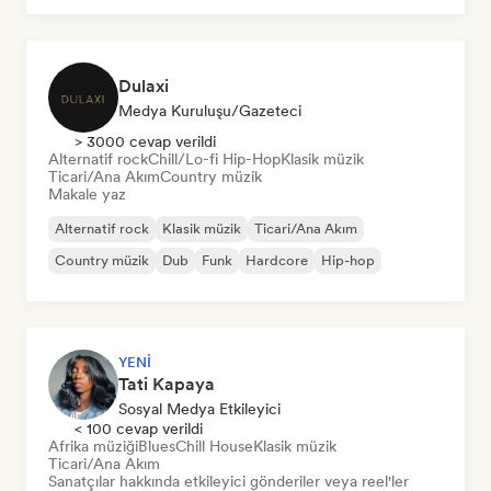
Dulaxi
Medya Kuruluşu/Gazeteci
> 3000 cevap verildi
Alternatif rock
Chill/Lo-fi Hip-Hop
Klasik müzik
Ticari/Ana Akım
Country müzik
Makale yaz
Alternatif rock
Klasik müzik
Ticari/Ana Akım
Country müzik
Dub
Funk
Hardcore
Hip-hop
YENI
Tati Kapaya
Sosyal Medya Etkileyici
< 100 cevap verildi
Afrika müziği
Blues
Chill House
Klasik müzik
Ticari/Ana Akım
Sanatçılar hakkında etkileyici gönderiler veya reel'ler