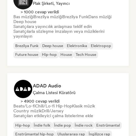
Plak Şirketi, Yayıncı
> 1000 cevap verildi
Bas müziği
Brezilya müziği
Brezilya Funk
Dans müziği
Deep house
Sanatçılara yayıncılık anlaşması teklif edin
Sanatçılarla sözleşme imzalayın veya müziklerini
yayınlayın
Brezilya Funk
Deep house
Elektronika
Elektropop
Future house
Hip-hop
House
Tech House
ADAD Audio
Çalma Listesi Küratörü
> 4900 cevap verildi
Beats/Lo-fi
Chill/Lo-fi Hip-Hop
Klasik müzik
Country müzik
Drill/Jersey
Sanatçıları etkileyici çalma listelerime ekle
Hip-hop
İndie folk
İndie pop
İndie rock
Enstrümantal
Enstrümantal hip-hop
Uluslararası rap
İngilizce rap