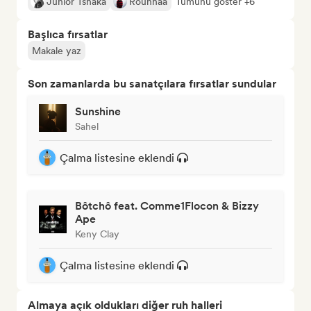
Junior Tshaka
Rounhaa
Tümünü göster +6
Başlıca fırsatlar
Makale yaz
Son zamanlarda bu sanatçılara fırsatlar sundular
Sunshine
Sahel
Çalma listesine eklendi
Bôtchô feat. Comme1Flocon & Bizzy
Ape
Keny Clay
Çalma listesine eklendi
Almaya açık oldukları diğer ruh halleri