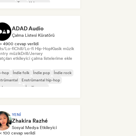
nsız rap
Trap
Urban pop
ll/Lo-fi Hip-Hop
ADAD Audio
Çalma Listesi Küratörü
> 4900 cevap verildi
ts/Lo-fi
Chill/Lo-fi Hip-Hop
Klasik müzik
ntry müzik
Drill/Jersey
tçıları etkileyici çalma listelerime ekle
p-hop
İndie folk
İndie pop
İndie rock
strümantal
Enstrümantal hip-hop
slararası rap
İngilizce rap
YENI
Zhakira Razhé
Sosyal Medya Etkileyici
< 100 cevap verildi