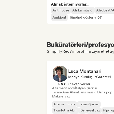
Almak istemiyorlar...
Asit house
Afrika müziği
Afrobeat/
Ambient
Tümünü göster +107
Bu küratörleri/profesyon
SimplifyRecs'ın profilini ziyaret ettiğ
Luca Montanari
Medya Kuruluşu/Gazeteci
> 1600 cevap verildi
Alternatif rock
İtalyan Şarkısı
Ticari/Ana Akım
Dans müziği
Dans pop
Makale yaz
Alternatif rock
İtalyan Şarkısı
Ticari/Ana Akım
Deneysel caz
Hip-ho