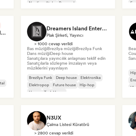
Nu-disco/Italo
Pop soul
Fra
Chi
Dreamers Island Entertainment
Rob Tavaglione/Catalyst Recording
Plak Şirketi, Yayıncı
> 1000 cevap verildi
Bas müziği
Brezilya müziği
Brezilya Funk
Bea
Dans müziği
Deep house
Cou
Sanatçılara yayıncılık anlaşması teklif edin
Sana
Sanatçılarla sözleşme imzalayın veya
müziklerini yayınlayın
Hi
Brezilya Funk
Deep house
Elektronika
En
tal
Elektropop
Future house
Hip-hop
Ulu
House
Tech House
N3UX
Çalma Listesi Küratörü
> 2800 cevap verildi