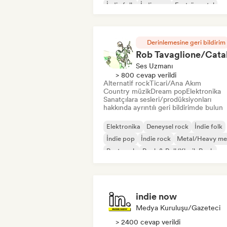
İndie folk
İndie pop
Enstrümantal
Derinlemesine geri bildirim
Ses Uzmanı
> 800 cevap verildi
Alternatif rock
Ticari/Ana Akım
Country müzik
Dream pop
Elektronika
Sanatçılara sesleri/prodüksiyonları
hakkında ayrıntılı geri bildirimde bulun
Elektronika
Deneysel rock
İndie folk
İndie pop
İndie rock
Metal/Heavy me
Post punk
Rock & Roll/Klasik Rock
indie now
Medya Kuruluşu/Gazeteci
> 2400 cevap verildi