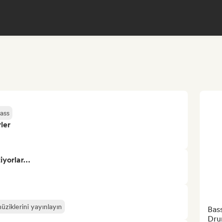
ass
ler
tiyorlar…
üziklerini yayınlayın
Bass
Dru