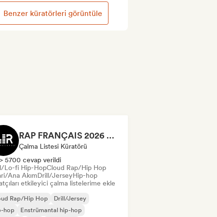
Benzer küratörleri görüntüle
RAP FRANÇAIS 2026 🔥🇫🇷 (Way Records)
Çalma Listesi Küratörü
> 5700 cevap verildi
ll/Lo-fi Hip-Hop
Cloud Rap/Hip Hop
ari/Ana Akım
Drill/Jersey
Hip-hop
tçıları etkileyici çalma listelerime ekle
oud Rap/Hip Hop
Drill/Jersey
p-hop
Enstrümantal hip-hop