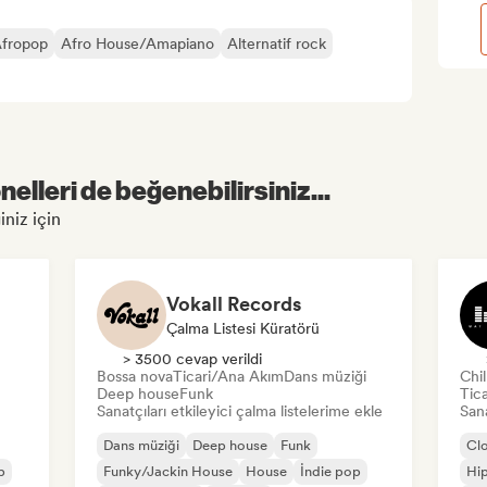
Afropop
Afro House/Amapiano
Alternatif rock
elleri de beğenebilirsiniz...
iniz için
Vokall Records
Çalma Listesi Küratörü
> 3500 cevap verildi
Bossa nova
Ticari/Ana Akım
Dans müziği
Chi
Deep house
Funk
Tic
Sanatçıları etkileyici çalma listelerime ekle
Sana
Dans müziği
Deep house
Funk
Cl
p
Funky/Jackin House
House
İndie pop
Hi