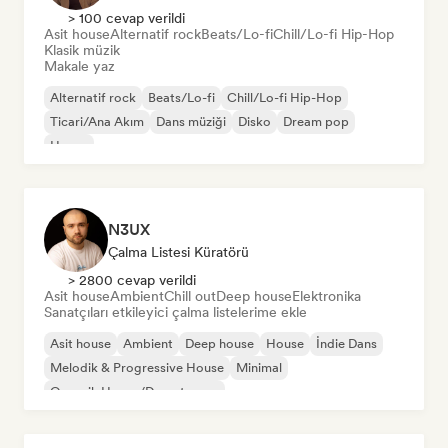
> 100 cevap verildi
Asit house
Alternatif rock
Beats/Lo-fi
Chill/Lo-fi Hip-Hop
Klasik müzik
Makale yaz
Alternatif rock
Beats/Lo-fi
Chill/Lo-fi Hip-Hop
Ticari/Ana Akım
Dans müziği
Disko
Dream pop
House
N3UX
Çalma Listesi Küratörü
> 2800 cevap verildi
Asit house
Ambient
Chill out
Deep house
Elektronika
Sanatçıları etkileyici çalma listelerime ekle
Asit house
Ambient
Deep house
House
İndie Dans
Melodik & Progressive House
Minimal
Organik House/Downtempo