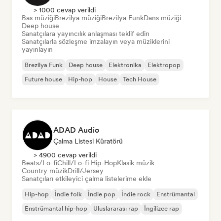
> 1000 cevap verildi
Bas müziği
Brezilya müziği
Brezilya Funk
Dans müziği
Deep house
Sanatçılara yayıncılık anlaşması teklif edin
Sanatçılarla sözleşme imzalayın veya müziklerini
yayınlayın
Brezilya Funk
Deep house
Elektronika
Elektropop
Future house
Hip-hop
House
Tech House
ADAD Audio
Çalma Listesi Küratörü
> 4900 cevap verildi
Beats/Lo-fi
Chill/Lo-fi Hip-Hop
Klasik müzik
Country müzik
Drill/Jersey
Sanatçıları etkileyici çalma listelerime ekle
Hip-hop
İndie folk
İndie pop
İndie rock
Enstrümantal
Enstrümantal hip-hop
Uluslararası rap
İngilizce rap