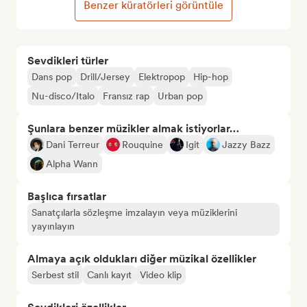
Benzer küratörleri görüntüle
Sevdikleri türler
Dans pop
Drill/Jersey
Elektropop
Hip-hop
Nu-disco/Italo
Fransız rap
Urban pop
Şunlara benzer müzikler almak istiyorlar…
Dani Terreur
Rouquine
Igit
Jazzy Bazz
Alpha Wann
Başlıca fırsatlar
Sanatçılarla sözleşme imzalayın veya müziklerini
yayınlayın
Almaya açık oldukları diğer müzikal özellikler
Serbest stil
Canlı kayıt
Video klip