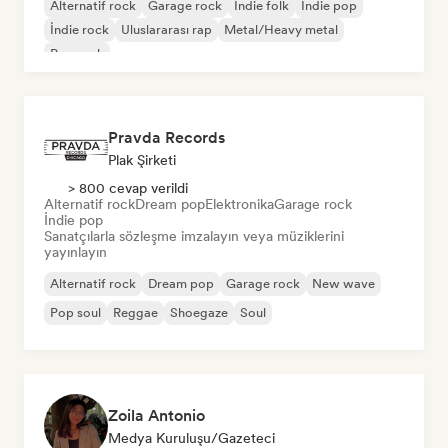
Alternatif rock
Garage rock
İndie folk
İndie pop
İndie rock
Uluslararası rap
Metal/Heavy metal
Pop rock
Pravda Records
Plak Şirketi
> 800 cevap verildi
Alternatif rock
Dream pop
Elektronika
Garage rock
İndie pop
Sanatçılarla sözleşme imzalayın veya müziklerini
yayınlayın
Alternatif rock
Dream pop
Garage rock
New wave
Pop soul
Reggae
Shoegaze
Soul
Zoila Antonio
Medya Kuruluşu/Gazeteci