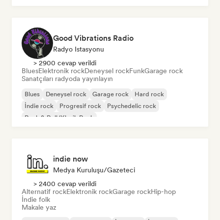
Good Vibrations Radio
Radyo Istasyonu
> 2900 cevap verildi
Blues
Elektronik rock
Deneysel rock
Funk
Garage rock
Sanatçıları radyoda yayınlayın
Blues
Deneysel rock
Garage rock
Hard rock
İndie rock
Progresif rock
Psychedelic rock
Rock & Roll/Klasik Rock
indie now
Medya Kuruluşu/Gazeteci
> 2400 cevap verildi
Alternatif rock
Elektronik rock
Garage rock
Hip-hop
İndie folk
Makale yaz