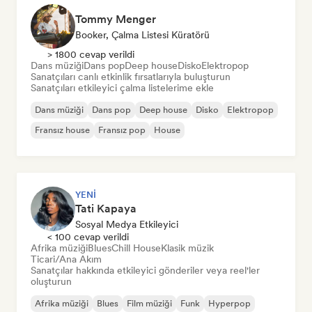
Tommy Menger
Booker, Çalma Listesi Küratörü
> 1800 cevap verildi
Dans müziği
Dans pop
Deep house
Disko
Elektropop
Sanatçıları canlı etkinlik fırsatlarıyla buluşturun
Sanatçıları etkileyici çalma listelerime ekle
Dans müziği
Dans pop
Deep house
Disko
Elektropop
Fransız house
Fransız pop
House
YENI
Tati Kapaya
Sosyal Medya Etkileyici
< 100 cevap verildi
Afrika müziği
Blues
Chill House
Klasik müzik
Ticari/Ana Akım
Sanatçılar hakkında etkileyici gönderiler veya reel'ler
oluşturun
Afrika müziği
Blues
Film müziği
Funk
Hyperpop