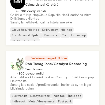
Çalma Listesi Küratörü
> 5700 cevap verildi
Chill/Lo-fi Hip-Hop
Cloud Rap/Hip Hop
Ticari/Ana Akım
Drill/Jersey
Hip-hop
Sanatçıları etkileyici çalma listelerime ekle
Cloud Rap/Hip Hop
Drill/Jersey
Hip-hop
Enstrümantal hip-hop
Fransız rap
Trap
Urban pop
Chill/Lo-fi Hip-Hop
Derinlemesine geri bildirim
Rob Tavaglione/Catalyst Recording
Ses Uzmanı
> 800 cevap verildi
Alternatif rock
Ticari/Ana Akım
Country müzik
Dream pop
Elektronika
Sanatçılara sesleri/prodüksiyonları hakkında ayrıntılı geri
bildirimde bulun
Elektronika
Deneysel rock
İndie folk
İndie pop
İndie rock
Metal/Heavy metal
Post punk