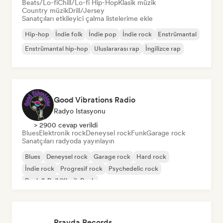
Beats/Lo-fi
Chill/Lo-fi Hip-Hop
Klasik müzik
Country müzik
Drill/Jersey
Sanatçıları etkileyici çalma listelerime ekle
Hip-hop
İndie folk
İndie pop
İndie rock
Enstrümantal
Enstrümantal hip-hop
Uluslararası rap
İngilizce rap
Good Vibrations Radio
Radyo Istasyonu
> 2900 cevap verildi
Blues
Elektronik rock
Deneysel rock
Funk
Garage rock
Sanatçıları radyoda yayınlayın
Blues
Deneysel rock
Garage rock
Hard rock
İndie rock
Progresif rock
Psychedelic rock
Rock & Roll/Klasik Rock
Pravda Records