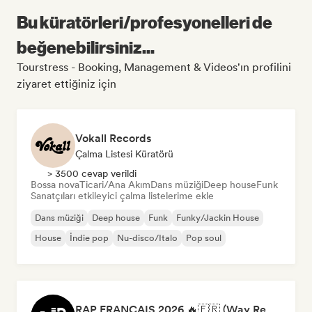
Bu küratörleri/profesyonelleri de
beğenebilirsiniz...
Tourstress - Booking, Management & Videos'ın profilini
ziyaret ettiğiniz için
Vokall Records
Çalma Listesi Küratörü
> 3500 cevap verildi
Bossa nova
Ticari/Ana Akım
Dans müziği
Deep house
Funk
Sanatçıları etkileyici çalma listelerime ekle
Dans müziği
Deep house
Funk
Funky/Jackin House
House
İndie pop
Nu-disco/Italo
Pop soul
RAP FRANÇAIS 2026 🔥🇫🇷 (Way Records)