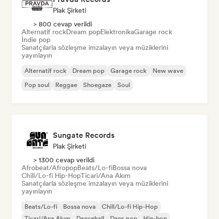
Plak Şirketi
> 800 cevap verildi
Alternatif rock
Dream pop
Elektronika
Garage rock
İndie pop
Sanatçılarla sözleşme imzalayın veya müziklerini
yayınlayın
Alternatif rock
Dream pop
Garage rock
New wave
Pop soul
Reggae
Shoegaze
Soul
Sungate Records
Plak Şirketi
> 1300 cevap verildi
Afrobeat/Afropop
Beats/Lo-fi
Bossa nova
Chill/Lo-fi Hip-Hop
Ticari/Ana Akım
Sanatçılarla sözleşme imzalayın veya müziklerini
yayınlayın
Beats/Lo-fi
Bossa nova
Chill/Lo-fi Hip-Hop
Ticari/Ana Akım
Dancehall
Dans pop
Hip-hop