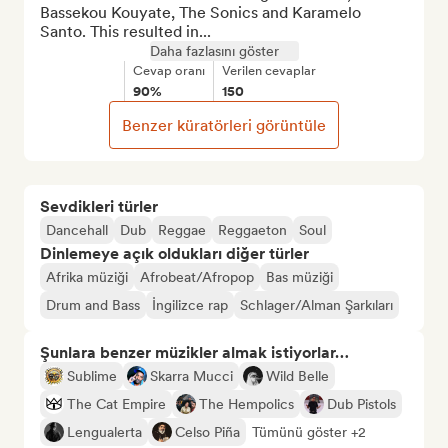
Bassekou Kouyate, The Sonics and Karamelo 
Santo. This resulted in...
Daha fazlasını göster
Cevap oranı
Verilen cevaplar
90%
150
Benzer küratörleri görüntüle
Sevdikleri türler
Dancehall
Dub
Reggae
Reggaeton
Soul
Dinlemeye açık oldukları diğer türler
Afrika müziği
Afrobeat/Afropop
Bas müziği
Drum and Bass
İngilizce rap
Schlager/Alman Şarkıları
Şunlara benzer müzikler almak istiyorlar…
Sublime
Skarra Mucci
Wild Belle
The Cat Empire
The Hempolics
Dub Pistols
Lengualerta
Celso Piña
Tümünü göster +2