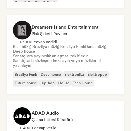
Rock & Roll/Klasik Rock
Dreamers Island Entertainment
Plak Şirketi, Yayıncı
> 1000 cevap verildi
Bas müziği
Brezilya müziği
Brezilya Funk
Dans müziği
Deep house
Sanatçılara yayıncılık anlaşması teklif edin
Sanatçılarla sözleşme imzalayın veya müziklerini
yayınlayın
Brezilya Funk
Deep house
Elektronika
Elektropop
Future house
Hip-hop
House
Tech House
ADAD Audio
Çalma Listesi Küratörü
> 4900 cevap verildi