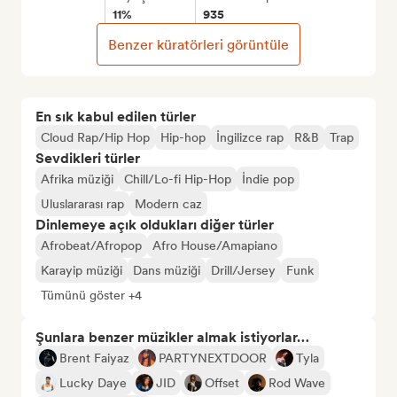
11%
935
Benzer küratörleri görüntüle
En sık kabul edilen türler
Cloud Rap/Hip Hop
Hip-hop
İngilizce rap
R&B
Trap
Sevdikleri türler
Afrika müziği
Chill/Lo-fi Hip-Hop
İndie pop
Uluslararası rap
Modern caz
Dinlemeye açık oldukları diğer türler
Afrobeat/Afropop
Afro House/Amapiano
Karayip müziği
Dans müziği
Drill/Jersey
Funk
Tümünü göster +4
Şunlara benzer müzikler almak istiyorlar…
Brent Faiyaz
PARTYNEXTDOOR
Tyla
Lucky Daye
JID
Offset
Rod Wave