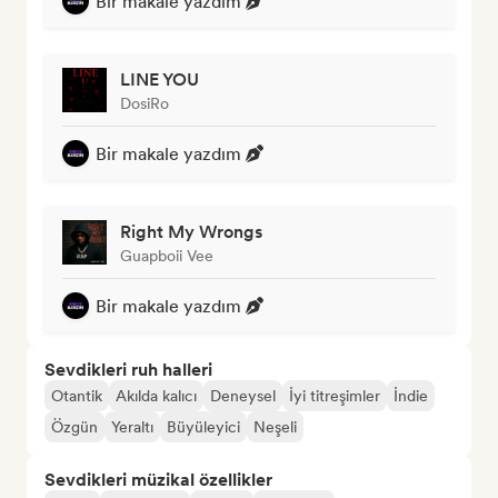
Bir makale yazdım
LINE YOU
DosiRo
Bir makale yazdım
Right My Wrongs
Guapboii Vee
Bir makale yazdım
Sevdikleri ruh halleri
Otantik
Akılda kalıcı
Deneysel
İyi titreşimler
İndie
Özgün
Yeraltı
Büyüleyici
Neşeli
Sevdikleri müzikal özellikler