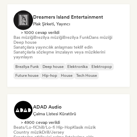
Dreamers Island Entertainment
Plak Şirketi, Yayıncı
> 1000 cevap verildi
Bas müziği
Brezilya müziği
Brezilya Funk
Dans müziği
Deep house
Sanatçılara yayıncılık anlaşması teklif edin
Sanatçılarla sözleşme imzalayın veya müziklerini
yayınlayın
Brezilya Funk
Deep house
Elektronika
Elektropop
Future house
Hip-hop
House
Tech House
ADAD Audio
Çalma Listesi Küratörü
> 4900 cevap verildi
Beats/Lo-fi
Chill/Lo-fi Hip-Hop
Klasik müzik
Country müzik
Drill/Jersey