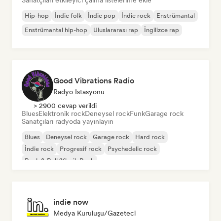
Sanatçıları etkileyici çalma listelerime ekle
Hip-hop
İndie folk
İndie pop
İndie rock
Enstrümantal
Enstrümantal hip-hop
Uluslararası rap
İngilizce rap
Good Vibrations Radio
Radyo Istasyonu
> 2900 cevap verildi
Blues
Elektronik rock
Deneysel rock
Funk
Garage rock
Sanatçıları radyoda yayınlayın
Blues
Deneysel rock
Garage rock
Hard rock
İndie rock
Progresif rock
Psychedelic rock
Rock & Roll/Klasik Rock
indie now
Medya Kuruluşu/Gazeteci