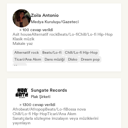
Zoila Antonio
Medya Kuruluşu/Gazeteci
> 100 cevap verildi
Asit house
Alternatif rock
Beats/Lo-fi
Chill/Lo-fi Hip-Hop
Klasik müzik
Makale yaz
Alternatif rock
Beats/Lo-fi
Chill/Lo-fi Hip-Hop
Ticari/Ana Akım
Dans müziği
Disko
Dream pop
House
Sungate Records
Plak Şirketi
> 1300 cevap verildi
Afrobeat/Afropop
Beats/Lo-fi
Bossa nova
Chill/Lo-fi Hip-Hop
Ticari/Ana Akım
Sanatçılarla sözleşme imzalayın veya müziklerini
yayınlayın