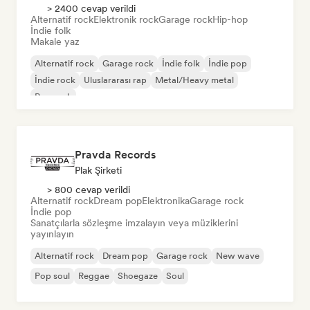
> 2400 cevap verildi
Alternatif rock
Elektronik rock
Garage rock
Hip-hop
İndie folk
Makale yaz
Alternatif rock
Garage rock
İndie folk
İndie pop
İndie rock
Uluslararası rap
Metal/Heavy metal
Pop rock
Pravda Records
Plak Şirketi
> 800 cevap verildi
Alternatif rock
Dream pop
Elektronika
Garage rock
İndie pop
Sanatçılarla sözleşme imzalayın veya müziklerini
yayınlayın
Alternatif rock
Dream pop
Garage rock
New wave
Pop soul
Reggae
Shoegaze
Soul