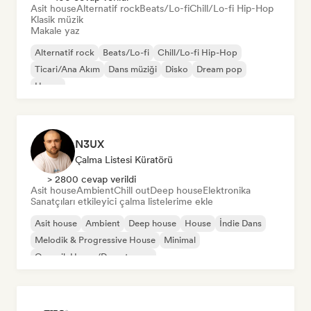
Asit house
Alternatif rock
Beats/Lo-fi
Chill/Lo-fi Hip-Hop
Klasik müzik
Makale yaz
Alternatif rock
Beats/Lo-fi
Chill/Lo-fi Hip-Hop
Ticari/Ana Akım
Dans müziği
Disko
Dream pop
House
N3UX
Çalma Listesi Küratörü
> 2800 cevap verildi
Asit house
Ambient
Chill out
Deep house
Elektronika
Sanatçıları etkileyici çalma listelerime ekle
Asit house
Ambient
Deep house
House
İndie Dans
Melodik & Progressive House
Minimal
Organik House/Downtempo