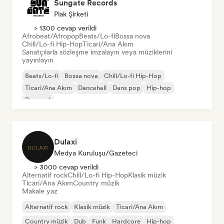
Sungate Records
Plak Şirketi
> 1300 cevap verildi
Afrobeat/Afropop
Beats/Lo-fi
Bossa nova
Chill/Lo-fi Hip-Hop
Ticari/Ana Akım
Sanatçılarla sözleşme imzalayın veya müziklerini
yayınlayın
Beats/Lo-fi
Bossa nova
Chill/Lo-fi Hip-Hop
Ticari/Ana Akım
Dancehall
Dans pop
Hip-hop
Pop soul
Dulaxi
Medya Kuruluşu/Gazeteci
> 3000 cevap verildi
Alternatif rock
Chill/Lo-fi Hip-Hop
Klasik müzik
Ticari/Ana Akım
Country müzik
Makale yaz
Alternatif rock
Klasik müzik
Ticari/Ana Akım
Country müzik
Dub
Funk
Hardcore
Hip-hop