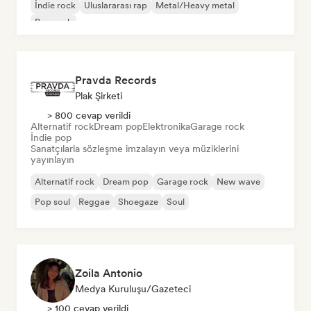
İndie rock
Uluslararası rap
Metal/Heavy metal
Pop rock
Pravda Records
Plak Şirketi
> 800 cevap verildi
Alternatif rock
Dream pop
Elektronika
Garage rock
İndie pop
Sanatçılarla sözleşme imzalayın veya müziklerini
yayınlayın
Alternatif rock
Dream pop
Garage rock
New wave
Pop soul
Reggae
Shoegaze
Soul
Zoila Antonio
Medya Kuruluşu/Gazeteci
> 100 cevap verildi