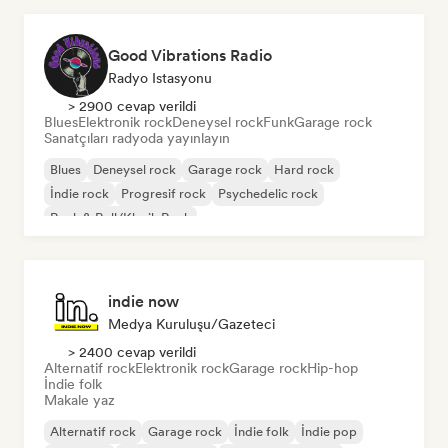
Good Vibrations Radio
Radyo Istasyonu
> 2900 cevap verildi
Blues
Elektronik rock
Deneysel rock
Funk
Garage rock
Sanatçıları radyoda yayınlayın
Blues
Deneysel rock
Garage rock
Hard rock
İndie rock
Progresif rock
Psychedelic rock
Rock & Roll/Klasik Rock
indie now
Medya Kuruluşu/Gazeteci
> 2400 cevap verildi
Alternatif rock
Elektronik rock
Garage rock
Hip-hop
İndie folk
Makale yaz
Alternatif rock
Garage rock
İndie folk
İndie pop