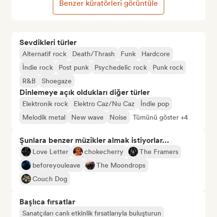
Benzer küratörleri görüntüle
Sevdikleri türler
Alternatif rock
Death/Thrash
Funk
Hardcore
İndie rock
Post punk
Psychedelic rock
Punk rock
R&B
Shoegaze
Dinlemeye açık oldukları diğer türler
Elektronik rock
Elektro Caz/Nu Caz
İndie pop
Melodik metal
New wave
Noise
Tümünü göster +4
Şunlara benzer müzikler almak istiyorlar…
Love Letter
chokecherry
The Framers
beforeyouleave
The Moondrops
Couch Dog
Başlıca fırsatlar
Sanatçıları canlı etkinlik fırsatlarıyla buluşturun