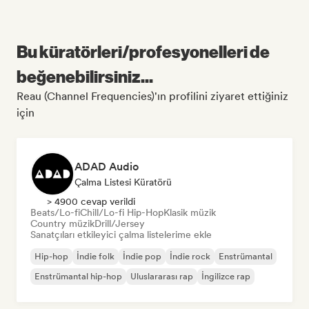
Bu küratörleri/profesyonelleri de
beğenebilirsiniz...
Reau (Channel Frequencies)'ın profilini ziyaret ettiğiniz
için
ADAD Audio
Çalma Listesi Küratörü
> 4900 cevap verildi
Beats/Lo-fi
Chill/Lo-fi Hip-Hop
Klasik müzik
Country müzik
Drill/Jersey
Sanatçıları etkileyici çalma listelerime ekle
Hip-hop
İndie folk
İndie pop
İndie rock
Enstrümantal
Enstrümantal hip-hop
Uluslararası rap
İngilizce rap