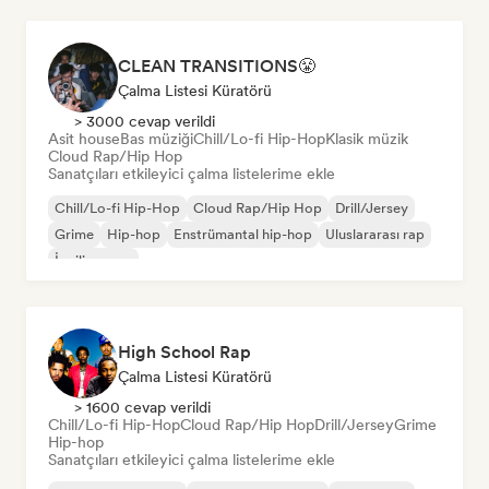
CLEAN TRANSITIONS😤
Çalma Listesi Küratörü
> 3000 cevap verildi
Asit house
Bas müziği
Chill/Lo-fi Hip-Hop
Klasik müzik
Cloud Rap/Hip Hop
Sanatçıları etkileyici çalma listelerime ekle
Chill/Lo-fi Hip-Hop
Cloud Rap/Hip Hop
Drill/Jersey
Grime
Hip-hop
Enstrümantal hip-hop
Uluslararası rap
İngilizce rap
High School Rap
Çalma Listesi Küratörü
> 1600 cevap verildi
Chill/Lo-fi Hip-Hop
Cloud Rap/Hip Hop
Drill/Jersey
Grime
Hip-hop
Sanatçıları etkileyici çalma listelerime ekle