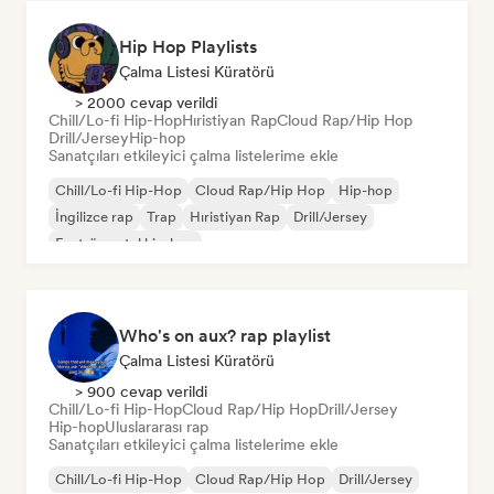
Hip Hop Playlists
Çalma Listesi Küratörü
> 2000 cevap verildi
Chill/Lo-fi Hip-Hop
Hıristiyan Rap
Cloud Rap/Hip Hop
Drill/Jersey
Hip-hop
Sanatçıları etkileyici çalma listelerime ekle
Chill/Lo-fi Hip-Hop
Cloud Rap/Hip Hop
Hip-hop
İngilizce rap
Trap
Hıristiyan Rap
Drill/Jersey
Enstrümantal hip-hop
Who's on aux? rap playlist
Çalma Listesi Küratörü
> 900 cevap verildi
Chill/Lo-fi Hip-Hop
Cloud Rap/Hip Hop
Drill/Jersey
Hip-hop
Uluslararası rap
Sanatçıları etkileyici çalma listelerime ekle
Chill/Lo-fi Hip-Hop
Cloud Rap/Hip Hop
Drill/Jersey