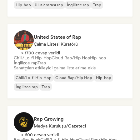
Hip-hop
Uluslararası rap
İngilizce rap
Trap
United States of Rap
Çalma Listesi Küratörü
> 1700 cevap verildi
Chill/Lo-fi Hip-Hop
Cloud Rap/Hip Hop
Hip-hop
İngilizce rap
Trap
Sanatçıları etkileyici çalma listelerime ekle
Chill/Lo-fi Hip-Hop
Cloud Rap/Hip Hop
Hip-hop
İngilizce rap
Trap
Rap Growing
Medya Kuruluşu/Gazeteci
> 600 cevap verildi
Brezilya Funk
Chill/Lo-fi Hip-Hop
Cloud Rap/Hip Hop