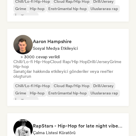
Chill/Lo-fi Hip-Hop
Cloud Rap/Hip Hop
Drill/Jersey
Grime
Hip-hop
Enstrümantal hip-hop
Uluslararası rap
İngilizce rap
Aaron Hampshire
Sosyal Medya Etkileyici
> 3000 cevap verildi
Chill/Lo-fi Hip-Hop
Cloud Rap/Hip Hop
Drill/Jersey
Grime
Hip-hop
Sanatçılar hakkında etkileyici gönderiler veya reel'ler
oluşturun
Chill/Lo-fi Hip-Hop
Cloud Rap/Hip Hop
Drill/Jersey
Grime
Hip-hop
Enstrümantal hip-hop
Uluslararası rap
İngilizce rap
RapStars - Hip-Hop for late night vibes (by Music Outsider)
Çalma Listesi Küratörü