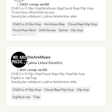
> 2900 cevap verildi
Chill/Lo-fi Hip-Hop
Hıristiyan Rap
Cloud Rap/Hip Hop
Ticari/Ana Akım
Drill/Jersey
Sanatçıları etkileyici çalma listelerime ekle
Chill/Lo-fi Hip-Hop
Hıristiyan Rap
Cloud Rap/Hip Hop
Ticari/Ana Akım
Drill/Jersey
Grime
Hip-hop
Uluslararası rap
WeAreMusic
Çalma Listesi Küratörü
> 800 cevap verildi
Chill/Lo-fi Hip-Hop
Cloud Rap/Hip Hop
Hip-hop
İngilizce rap
Trap
Sanatçıları etkileyici çalma listelerime ekle
Chill/Lo-fi Hip-Hop
Cloud Rap/Hip Hop
Hip-hop
İngilizce rap
Trap