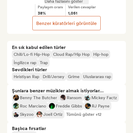
Daha fazlasını göster
Paylaşım oranı
Verilen cevaplar
38%
1,051
Benzer küratörleri görüntüle
En sık kabul edilen türler
Chill/Lo-fi Hip-Hop
Cloud Rap/Hip Hop
Hip-hop
İngilizce rap
Trap
Sevdikleri türler
Hıristiyan Rap
Drill/Jersey
Grime
Uluslararası rap
Şunlara benzer müzikler almak istiyorlar…
Benny The Butcher
Ransom
Mickey Factz
Roc Marciano
Freddie Gibbs
RJ Payne
Skyzoo
Joell Ortiz
Tümünü göster +12
Başlıca fırsatlar