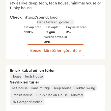
styles like deep tech, tech house, minimal house or 
funky house

Check: https://soundcloud...
Daha fazlasını göster
Cevap oranı
Cevaplar
Paylaşım oranı
100%
2 gün
3%
Verilen cevaplar
320
Benzer küratörleri görüntüle
En sık kabul edilen türler
House
Tech House
Sevdikleri türler
Asit house
Dans müziği
Deep house
Elektro swing
Fransız house
Funky/Jackin House
Minimal
UK Garage/Bassline