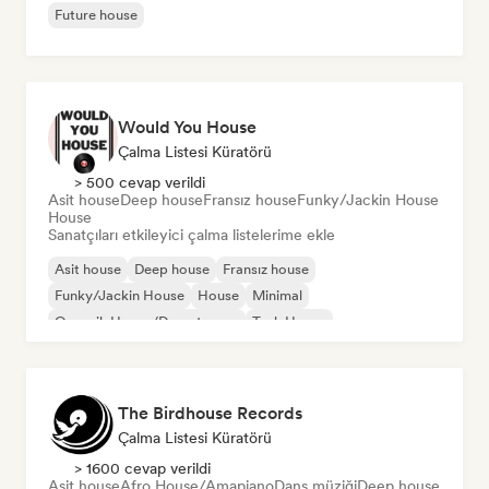
Future house
Would You House
Çalma Listesi Küratörü
> 500 cevap verildi
Asit house
Deep house
Fransız house
Funky/Jackin House
House
Sanatçıları etkileyici çalma listelerime ekle
Asit house
Deep house
Fransız house
Funky/Jackin House
House
Minimal
Organik House/Downtempo
Tech House
The Birdhouse Records
Çalma Listesi Küratörü
> 1600 cevap verildi
Asit house
Afro House/Amapiano
Dans müziği
Deep house