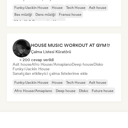
Funky/Jackin House
House
Tech House
Asit house
Bas müziği
Dans müziği
Fransız house
Melodik & Progressive House
HOUSE MUSIC WORKOUT AT GYM🤘
Çalma Listesi Küratörü
> 200 cevap verildi
Asit house
Afro House/Amapiano
Deep house
Disko
Funky/Jackin House
Sanatçıları etkileyici çalma listelerime ekle
Funky/Jackin House
House
Tech House
Asit house
Afro House/Amapiano
Deep house
Disko
Future house