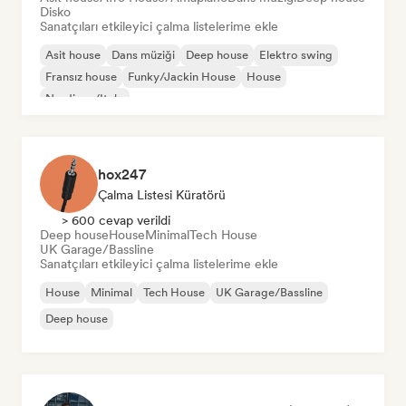
Disko
Sanatçıları etkileyici çalma listelerime ekle
Asit house
Dans müziği
Deep house
Elektro swing
Fransız house
Funky/Jackin House
House
Nu-disco/Italo
hox247
Çalma Listesi Küratörü
> 600 cevap verildi
Deep house
House
Minimal
Tech House
UK Garage/Bassline
Sanatçıları etkileyici çalma listelerime ekle
House
Minimal
Tech House
UK Garage/Bassline
Deep house