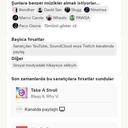
Şunlara benzer müzikler almak istiyorlar…
Rendher
David San
Slugg
Ninetree
Marco Carola
Wheats
PAWSA
Paco Osuna
Tümünü göster +2
Başlıca fırsatlar
Sanatçıları YouTube, SoundCloud veya Twitch kanalımda
paylaş
Diğer
Sosyal medyadaki hikayeye ekleyin
Son zamanlarda bu sanatçılara fırsatlar sundular
Take A Stroll
Blaqq & Why’d
Kanalda paylaştı