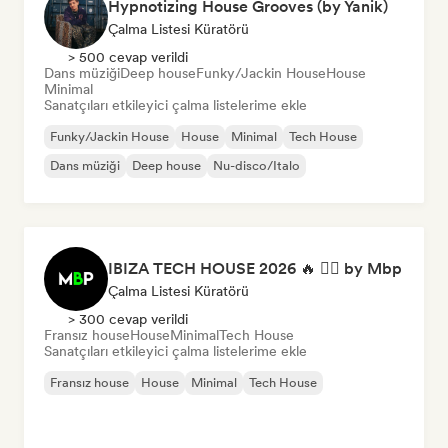
Hypnotizing House Grooves (by Yanik)
Çalma Listesi Küratörü
> 500 cevap verildi
Dans müziği
Deep house
Funky/Jackin House
House
Minimal
Sanatçıları etkileyici çalma listelerime ekle
Funky/Jackin House
House
Minimal
Tech House
Dans müziği
Deep house
Nu-disco/Italo
IBIZA TECH HOUSE 2026 🔥 😮‍💨 by Mbp
Çalma Listesi Küratörü
> 300 cevap verildi
Fransız house
House
Minimal
Tech House
Sanatçıları etkileyici çalma listelerime ekle
Fransız house
House
Minimal
Tech House