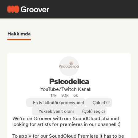
Hakkımda
Psicodelica
YouTube/Twitch Kanalı
17k
9.1k
6k
En iyi küratör/profesyonel
Çok etkili
Yüksek yanıt oranı
(Çok) seçici
We're on Groover with our SoundCloud channel 
looking for artists for premieres in our channel! :) 

To apply for our SoundCloud Premiere it has to be 