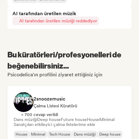
AI tarafından üretilen müzik
AI tarafından üretilen müziği reddediyor
Bu küratörleri/profesyonelleri de
beğenebilirsiniz...
Psicodelica'ın profilini ziyaret ettiğiniz için
2snoozemusic
Çalma Listesi Küratörü
> 700 cevap verildi
Dans müziği
Deep house
Future house
House
Minimal
Sanatçıları etkileyici çalma listelerime ekle
House
Minimal
Tech House
Dans müziği
Deep house