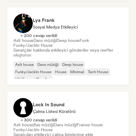
Lya Frank
Sosyal Medya Etkileyici
> 200 cevap verildi
Asit house
Dans müziği
Deep house
Funk
Funky/Jackin House
Sanatçılar hakkında etkileyici gönderiler veya reel'ler
oluşturun
Asit house
Dans müziği
Deep house
Funky/Jackin House
House
Minimal
Tech House
UK Garage/Bassline
Lock In Sound
Çalma Listesi Küratörü
> 300 cevap verildi
Asit house
Bas müziği
Dans müziği
Fransız house
Funky/Jackin House
Sanatçıları etkileyici çalma listelerime ekle