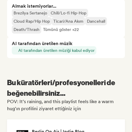
Almak istemiyorlar...
Brezilya Sertanejo
Chill/Lo-fi Hip-Hop
Cloud Rap/Hip Hop
Ticari/Ana Akım
Dancehall
Death/Thrash
Tümünü göster +22
AI tarafından üretilen müzik
AI tarafından üretilen müziği kabul ediyor
Bu küratörleri/profesyonelleri de
beğenebilirsiniz...
POV: It’s raining, and this playlist feels like a warm
hug'ın profilini ziyaret ettiğiniz için
Berlin On Air | Indie Blog