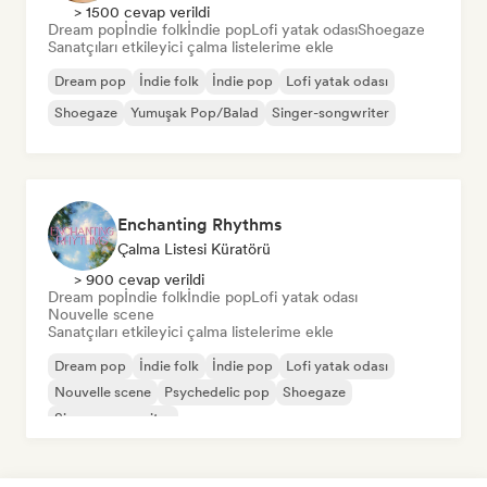
> 1500 cevap verildi
Dream pop
İndie folk
İndie pop
Lofi yatak odası
Shoegaze
Sanatçıları etkileyici çalma listelerime ekle
Dream pop
İndie folk
İndie pop
Lofi yatak odası
Shoegaze
Yumuşak Pop/Balad
Singer-songwriter
Enchanting Rhythms
Çalma Listesi Küratörü
> 900 cevap verildi
Dream pop
İndie folk
İndie pop
Lofi yatak odası
Nouvelle scene
Sanatçıları etkileyici çalma listelerime ekle
Dream pop
İndie folk
İndie pop
Lofi yatak odası
Nouvelle scene
Psychedelic pop
Shoegaze
Singer-songwriter