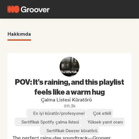
Hakkımda
POV: It’s raining, and this playlist
feels like a warm hug
Çalma Listesi Küratörü
511.3k
En iyi küratör/profesyonel
Çok etkili
Sertifikalı Spotify çalma listesi
Yüksek yanıt oranı
Sertifikalı Deezer küratörü
The perfect rainy-day soundtrack—Groover 