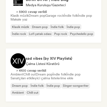
Medya Kuruluşu/Gazeteci
> 5900 cevap verildi
Klasik müzik
Dream pop
Garage rock
İndie folk
İndie pop
Makale yaz
Klasik müzik
Dream pop
İndie folk
İndie pop
İndie rock
Lofi yatak odası
Pop rock
Psychedelic pop
sad vibes (by XIV Playlists)
Çalma Listesi Küratörü
> 4100 cevap verildi
Ambient
Chill out
Dream pop
İndie folk
İndie pop
Sanatçıları etkileyici çalma listelerime ekle
Dream pop
İndie folk
İndie pop
Singer-songwriter
Ambient
Chill out