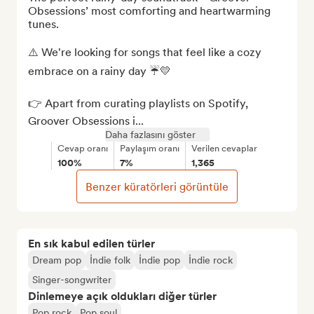
Obsessions’ most comforting and heartwarming 
tunes.

⚠️ We're looking for songs that feel like a cozy 
embrace on a rainy day ☔💛

👉 Apart from curating playlists on Spotify, 
Groover Obsessions i...
Daha fazlasını göster
Cevap oranı
Paylaşım oranı
Verilen cevaplar
100%
7%
1,365
Benzer küratörleri görüntüle
En sık kabul edilen türler
Dream pop
İndie folk
İndie pop
İndie rock
Singer-songwriter
Dinlemeye açık oldukları diğer türler
Pop rock
Pop soul