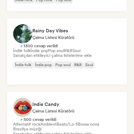
Rainy Day Vibes
Çalma Listesi Küratörü
> 1300 cevap verildi
İndie folk
İndie pop
Pop soul
R&B
Soul
Sanatçıları etkileyici çalma listelerime ekle
İndie folk
İndie pop
Pop soul
R&B
Soul
Indie Candy
Çalma Listesi Küratörü
> 500 cevap verildi
Alternatif rock
Ambient
Beats/Lo-fi
Bossa nova
Brezilya müziği
Sanatçıları etkileyici çalma listelerime ekle