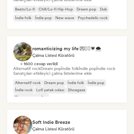
Beats/Lo-fi
Chill/Lo-fi Hip-Hop
Dream pop
Dub
İndie folk
İndie pop
New wave
Psychedelic rock
romanticizing my life 💌🧚‍♀️💗🌨
Çalma Listesi Küratörü
> 1600 cevap verildi
Alternatif rock
Dream pop
İndie folk
İndie pop
İndie rock
Sanatçıları etkileyici çalma listelerime ekle
Alternatif rock
Dream pop
İndie folk
İndie pop
İndie rock
Lofi yatak odası
Shoegaze
Singer-songwriter
Soft Indie Breeze
Çalma Listesi Küratörü