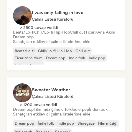
I was only falling in love
Çalma Listesi Küratörü
> 2500 cevap verildi
Beats/Lo-fi
Chill/Lo-fi Hip-Hop
Chill out
Ticari/Ana Akım
Dream pop
Sanatçıları etkileyici çalma listelerime ekle
Beats/Lo-fi
Chill/Lo-fi Hip-Hop
Chill out
Ticari/Ana Akım
Dream pop
İndie folk
İndie pop
Lofi yatak odası
Sweater Weather
Çalma Listesi Küratörü
> 1200 cevap verildi
Dream pop
Film müziği
İndie folk
İndie pop
İndie rock
Sanatçıları etkileyici çalma listelerime ekle
Dream pop
İndie folk
İndie pop
Shoegaze
Film müziği
İndie rock
Pop rock
Pop soul