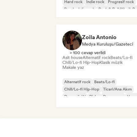
Hard rock
İndie rock
Progresif rock
Psychedelic rock
Rock & Roll/Klasik R
Zoila Antonio
Medya Kuruluşu/Gazeteci
> 100 cevap verildi
Asit house
Alternatif rock
Beats/Lo-fi
Chill/Lo-fi Hip-Hop
Klasik müzik
Makale yaz
Alternatif rock
Beats/Lo-fi
Chill/Lo-fi Hip-Hop
Ticari/Ana Akım
Dans müziği
Disko
Dream pop
Hous