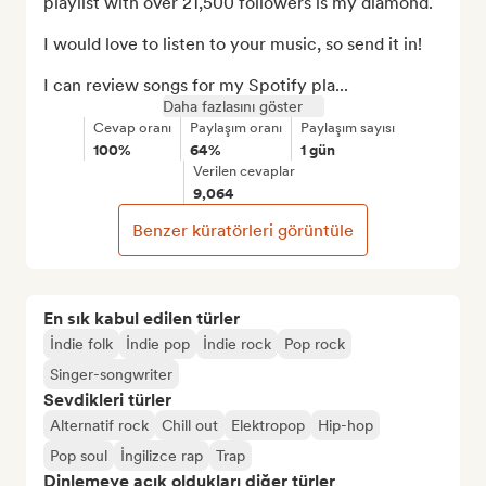
playlist with over 21,500 followers is my diamond.

I would love to listen to your music, so send it in!

I can review songs for my Spotify pla...
Daha fazlasını göster
Cevap oranı
Paylaşım oranı
Paylaşım sayısı
100%
64%
1 gün
Verilen cevaplar
9,064
Benzer küratörleri görüntüle
En sık kabul edilen türler
İndie folk
İndie pop
İndie rock
Pop rock
Singer-songwriter
Sevdikleri türler
Alternatif rock
Chill out
Elektropop
Hip-hop
Pop soul
İngilizce rap
Trap
Dinlemeye açık oldukları diğer türler