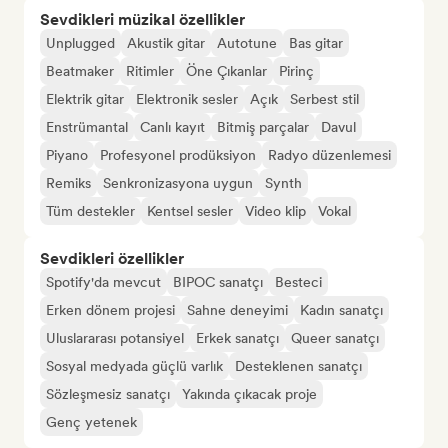
Sevdikleri müzikal özellikler
Unplugged
Akustik gitar
Autotune
Bas gitar
Beatmaker
Ritimler
Öne Çıkanlar
Pirinç
Elektrik gitar
Elektronik sesler
Açık
Serbest stil
Enstrümantal
Canlı kayıt
Bitmiş parçalar
Davul
Piyano
Profesyonel prodüksiyon
Radyo düzenlemesi
Remiks
Senkronizasyona uygun
Synth
Tüm destekler
Kentsel sesler
Video klip
Vokal
Sevdikleri özellikler
Spotify'da mevcut
BIPOC sanatçı
Besteci
Erken dönem projesi
Sahne deneyimi
Kadın sanatçı
Uluslararası potansiyel
Erkek sanatçı
Queer sanatçı
Sosyal medyada güçlü varlık
Desteklenen sanatçı
Sözleşmesiz sanatçı
Yakında çıkacak proje
Genç yetenek