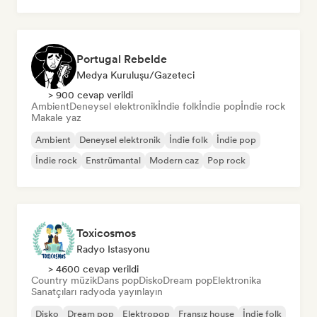
Portugal Rebelde
Medya Kuruluşu/Gazeteci
> 900 cevap verildi
Ambient
Deneysel elektronik
İndie folk
İndie pop
İndie rock
Makale yaz
Ambient
Deneysel elektronik
İndie folk
İndie pop
İndie rock
Enstrümantal
Modern caz
Pop rock
Toxicosmos
Radyo Istasyonu
> 4600 cevap verildi
Country müzik
Dans pop
Disko
Dream pop
Elektronika
Sanatçıları radyoda yayınlayın
Disko
Dream pop
Elektropop
Fransız house
İndie folk