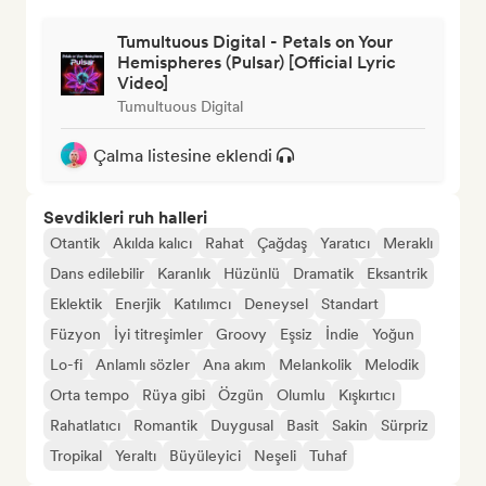
Tumultuous Digital - Petals on Your
Hemispheres (Pulsar) [Official Lyric
Video]
Tumultuous Digital
Çalma listesine eklendi
Sevdikleri ruh halleri
Otantik
Akılda kalıcı
Rahat
Çağdaş
Yaratıcı
Meraklı
Dans edilebilir
Karanlık
Hüzünlü
Dramatik
Eksantrik
Eklektik
Enerjik
Katılımcı
Deneysel
Standart
Füzyon
İyi titreşimler
Groovy
Eşsiz
İndie
Yoğun
Lo-fi
Anlamlı sözler
Ana akım
Melankolik
Melodik
Orta tempo
Rüya gibi
Özgün
Olumlu
Kışkırtıcı
Rahatlatıcı
Romantik
Duygusal
Basit
Sakin
Sürpriz
Tropikal
Yeraltı
Büyüleyici
Neşeli
Tuhaf