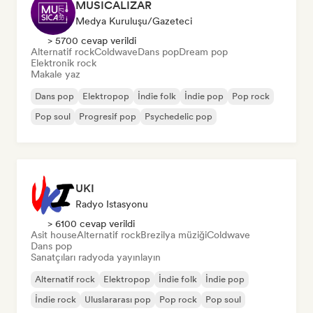
MUSICALIZAR
Medya Kuruluşu/Gazeteci
> 5700 cevap verildi
Alternatif rock
Coldwave
Dans pop
Dream pop
Elektronik rock
Makale yaz
Dans pop
Elektropop
İndie folk
İndie pop
Pop rock
Pop soul
Progresif pop
Psychedelic pop
UKI
Radyo Istasyonu
> 6100 cevap verildi
Asit house
Alternatif rock
Brezilya müziği
Coldwave
Dans pop
Sanatçıları radyoda yayınlayın
Alternatif rock
Elektropop
İndie folk
İndie pop
İndie rock
Uluslararası pop
Pop rock
Pop soul