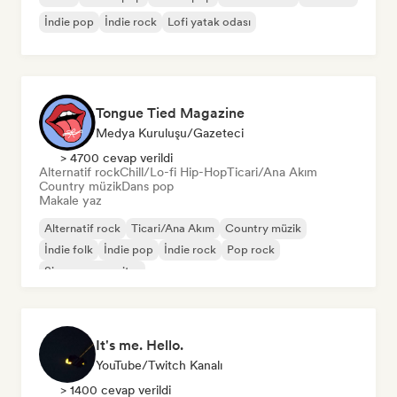
İndie pop
İndie rock
Lofi yatak odası
Tongue Tied Magazine
Medya Kuruluşu/Gazeteci
> 4700 cevap verildi
Alternatif rock
Chill/Lo-fi Hip-Hop
Ticari/Ana Akım
Country müzik
Dans pop
Makale yaz
Alternatif rock
Ticari/Ana Akım
Country müzik
İndie folk
İndie pop
İndie rock
Pop rock
Singer-songwriter
It's me. Hello.
YouTube/Twitch Kanalı
> 1400 cevap verildi