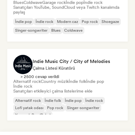
Blues
Coldwave
Garage rock
İndie pop
İndie rock
Sanatçıları YouTube, SoundCloud veya Twitch kanalımda
paylaş
İndie pop
İndie rock
Modern caz
Pop rock
Shoegaze
Singer-songwriter
Blues
Coldwave
Indie Music City / City of Melodies
Çalma Listesi Küratörü
> 2500 cevap verildi
Alternatif rock
Country müzik
İndie folk
İndie pop
İndie rock
Sanatçıları etkileyici çalma listelerime ekle
Alternatif rock
İndie folk
İndie pop
İndie rock
Lofi yatak odası
Pop rock
Singer-songwriter
Yumuşak Pop/Balad