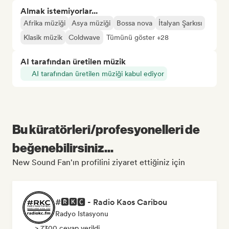
Almak istemiyorlar...
Afrika müziği
Asya müziği
Bossa nova
İtalyan Şarkısı
Klasik müzik
Coldwave
Tümünü göster +28
AI tarafından üretilen müzik
AI tarafından üretilen müziği kabul ediyor
Bu küratörleri/profesyonelleri de
beğenebilirsiniz...
New Sound Fan'ın profilini ziyaret ettiğiniz için
#🆁🅺🅲 - Radio Kaos Caribou
Radyo Istasyonu
> 7300 cevap verildi