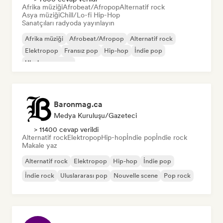
Afrika müziği
Afrobeat/Afropop
Alternatif rock
Asya müziği
Chill/Lo-fi Hip-Hop
Sanatçıları radyoda yayınlayın
Afrika müziği
Afrobeat/Afropop
Alternatif rock
Elektropop
Fransız pop
Hip-hop
İndie pop
Uluslararası pop
Baronmag.ca
Medya Kuruluşu/Gazeteci
> 11400 cevap verildi
Alternatif rock
Elektropop
Hip-hop
İndie pop
İndie rock
Makale yaz
Alternatif rock
Elektropop
Hip-hop
İndie pop
İndie rock
Uluslararası pop
Nouvelle scene
Pop rock