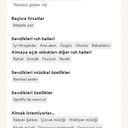
Tümünü göster +12
Başlıca fırsatlar
Makale yaz
Sevdikleri ruh halleri
İyi titreşimler
Ana akım
Özgün
Olumlu
Rahatlatıcı
Almaya açık oldukları diğer ruh halleri
Rahat
Enerjik
Füzyon
Yeraltı
Sevdikleri müzikal özellikler
Kentsel sesler
Sevdikleri özellikler
Spotify'da mevcut
Almak istemiyorlar...
İtalyan Şarkısı
Çocuk müziği
Hristiyan müziği
Klasik müzik
Deneysel elektronik
Deneysel caz