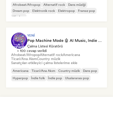
Afrobeat/Afropop
Alternatif rock
Dans müziği
Dream pop
Elektronik rock
Elektropop
Fransız pop
Hip-hop
YENI
Pop Machine Mode 🤖 AI Music, Indie Pop & Dream Pop
Çalma Listesi Küratörü
< 100 cevap verildi
Afrobeat/Afropop
Alternatif rock
Americana
Ticari/Ana Akım
Country müzik
Sanatçıları etkileyici çalma listelerime ekle
Americana
Ticari/Ana Akım
Country müzik
Dans pop
Hyperpop
İndie folk
İndie pop
Uluslararası pop