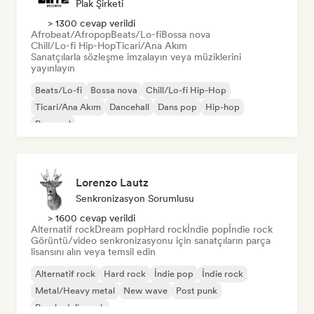
Plak Şirketi
> 1300 cevap verildi
Afrobeat/Afropop
Beats/Lo-fi
Bossa nova
Chill/Lo-fi Hip-Hop
Ticari/Ana Akım
Sanatçılarla sözleşme imzalayın veya müziklerini
yayınlayın
Beats/Lo-fi
Bossa nova
Chill/Lo-fi Hip-Hop
Ticari/Ana Akım
Dancehall
Dans pop
Hip-hop
Pop soul
Lorenzo Lautz
Senkronizasyon Sorumlusu
> 1600 cevap verildi
Alternatif rock
Dream pop
Hard rock
İndie pop
İndie rock
Görüntü/video senkronizasyonu için sanatçıların parça
lisansını alın veya temsil edin
Alternatif rock
Hard rock
İndie pop
İndie rock
Metal/Heavy metal
New wave
Post punk
Psychedelic rock