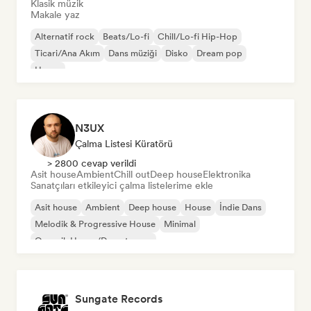
Klasik müzik
Makale yaz
Alternatif rock
Beats/Lo-fi
Chill/Lo-fi Hip-Hop
Ticari/Ana Akım
Dans müziği
Disko
Dream pop
House
N3UX
Çalma Listesi Küratörü
> 2800 cevap verildi
Asit house
Ambient
Chill out
Deep house
Elektronika
Sanatçıları etkileyici çalma listelerime ekle
Asit house
Ambient
Deep house
House
İndie Dans
Melodik & Progressive House
Minimal
Organik House/Downtempo
Sungate Records