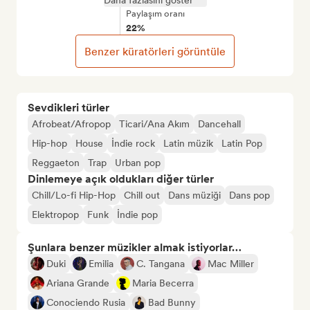
Daha fazlasını göster
Paylaşım oranı
22%
Benzer küratörleri görüntüle
Sevdikleri türler
Afrobeat/Afropop
Ticari/Ana Akım
Dancehall
Hip-hop
House
İndie rock
Latin müzik
Latin Pop
Reggaeton
Trap
Urban pop
Dinlemeye açık oldukları diğer türler
Chill/Lo-fi Hip-Hop
Chill out
Dans müziği
Dans pop
Elektropop
Funk
İndie pop
Şunlara benzer müzikler almak istiyorlar…
Duki
Emilia
C. Tangana
Mac Miller
Ariana Grande
Maria Becerra
Conociendo Rusia
Bad Bunny