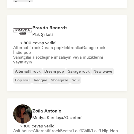
Pop rock
Pravda Records
Plak Şirketi
> 800 cevap verildi
Alternatif rock
Dream pop
Elektronika
Garage rock
İndie pop
Sanatçılarla sözleşme imzalayın veya müziklerini
yayınlayın
Alternatif rock
Dream pop
Garage rock
New wave
Pop soul
Reggae
Shoegaze
Soul
Zoila Antonio
Medya Kuruluşu/Gazeteci
> 100 cevap verildi
Asit house
Alternatif rock
Beats/Lo-fi
Chill/Lo-fi Hip-Hop