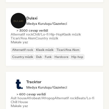
Dulaxi
Medya Kuruluşu/Gazeteci
> 3000 cevap verildi
Alternatif rock
Chill/Lo-fi Hip-Hop
Klasik müzik
Ticari/Ana Akım
Country müzik
Makale yaz
Alternatif rock
Klasik müzik
Ticari/Ana Akım
Country müzik
Dub
Funk
Hardcore
Hip-hop
Tracktor
Medya Kuruluşu/Gazeteci
> 600 cevap verildi
Asit house
Afrobeat/Afropop
Alternatif rock
Beats/Lo-fi
Chill House
Makale yaz