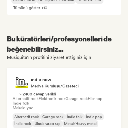
Tümünü göster +13
Bu küratörleri/profesyonelleri de
beğenebilirsiniz...
Musiquita'ın profilini ziyaret ettiğiniz için
indie now
Medya Kuruluşu/Gazeteci
> 2400 cevap verildi
Alternatif rock
Elektronik rock
Garage rock
Hip-hop
İndie folk
Makale yaz
Alternatif rock
Garage rock
İndie folk
İndie pop
İndie rock
Uluslararası rap
Metal/Heavy metal