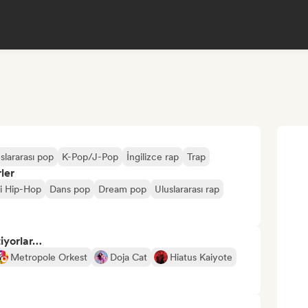
slararası pop
K-Pop/J-Pop
İngilizce rap
Trap
ler
fi Hip-Hop
Dans pop
Dream pop
Uluslararası rap
tiyorlar…
Metropole Orkest
Doja Cat
Hiatus Kaiyote