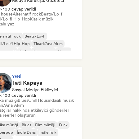
Medya Kuruluşu/Gazeteci
> 100 cevap verildi
t house
Alternatif rock
Beats/Lo-fi
ll/Lo-fi Hip-Hop
Klasik müzik
ale yaz
ernatif rock
Beats/Lo-fi
ll/Lo-fi Hip-Hop
Ticari/Ana Akım
s müziği
Disko
Dream pop
House
YENI
Tati Kapaya
Sosyal Medya Etkileyici
< 100 cevap verildi
ka müziği
Blues
Chill House
Klasik müzik
ari/Ana Akım
tçılar hakkında etkileyici gönderiler
 reel'ler oluşturun
ika müziği
Blues
Film müziği
Funk
perpop
İndie Dans
İndie folk