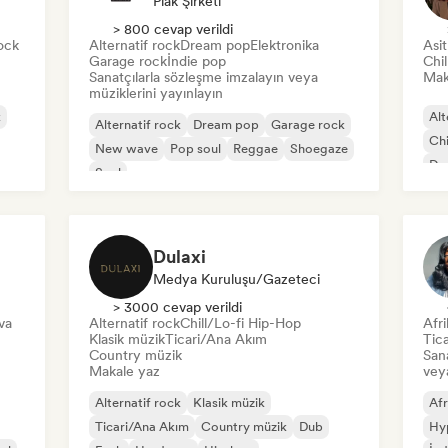
Plak Şirketi
> 800 cevap verildi
ock
Alternatif rock
Dream pop
Elektronika
Asi
Garage rock
İndie pop
Chi
Sanatçılarla sözleşme imzalayın veya
Mak
müziklerini yayınlayın
k
Alt
Alternatif rock
Dream pop
Garage rock
Chi
New wave
Pop soul
Reggae
Shoegaze
Dan
Soul
Dulaxi
Medya Kuruluşu/Gazeteci
> 3000 cevap verildi
va
Alternatif rock
Chill/Lo-fi Hip-Hop
Afri
Klasik müzik
Ticari/Ana Akım
Tic
Country müzik
Sana
Makale yaz
veya
Alternatif rock
Klasik müzik
Afr
Ticari/Ana Akım
Country müzik
Dub
Hy