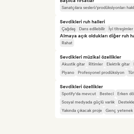
Başlıca fırsatlar
Sanatçılara sesleri/prodüksiyonları hakk
Sevdikleri ruh halleri
Çağdaş
Dans edilebilir
İyi titreşimler
Almaya açık oldukları diğer ruh ha
Rahat
Sevdikleri müzikal özellikler
Akustik gitar
Ritimler
Elektrik gitar
Piyano
Profesyonel prodüksiyon
Tü
Sevdikleri özellikler
Spotify'da mevcut
Besteci
Erken dö
Sosyal medyada güçlü varlık
Destekl
Yakında çıkacak proje
Genç yetenek