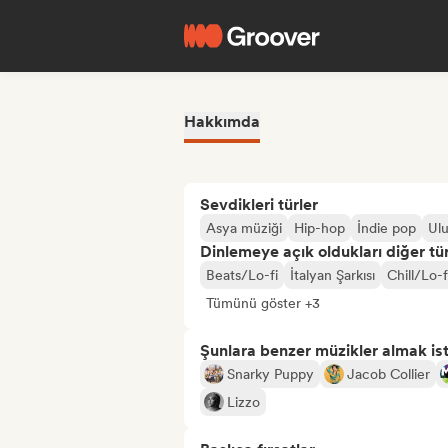
Hakkımda
Sevdikleri türler
Asya müziği
Hip-hop
İndie pop
Ulu
Dinlemeye açık oldukları diğer tür
Beats/Lo-fi
İtalyan Şarkısı
Chill/Lo-
Tümünü göster +3
Şunlara benzer müzikler almak is
Snarky Puppy
Jacob Collier
Lizzo