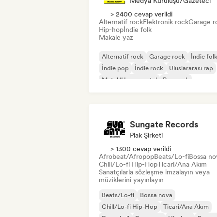
Medya Kuruluşu/Gazeteci
> 2400 cevap verildi
Alternatif rock
Elektronik rock
Garage r
Hip-hop
İndie folk
Makale yaz
Alternatif rock
Garage rock
İndie fol
İndie pop
İndie rock
Uluslararası rap
Metal/Heavy metal
Pop rock
Sungate Records
Plak Şirketi
> 1300 cevap verildi
Afrobeat/Afropop
Beats/Lo-fi
Bossa no
Chill/Lo-fi Hip-Hop
Ticari/Ana Akım
Sanatçılarla sözleşme imzalayın veya
müziklerini yayınlayın
Beats/Lo-fi
Bossa nova
Chill/Lo-fi Hip-Hop
Ticari/Ana Akım