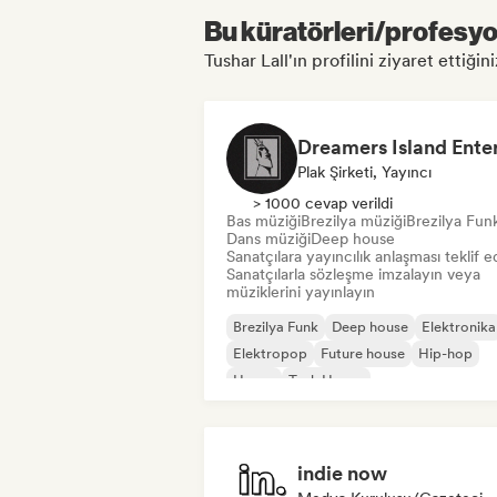
Bu küratörleri/profesyon
Tushar Lall'ın profilini ziyaret ettiğini
Plak Şirketi, Yayıncı
> 1000 cevap verildi
Bas müziği
Brezilya müziği
Brezilya Fun
Dans müziği
Deep house
Sanatçılara yayıncılık anlaşması teklif e
Sanatçılarla sözleşme imzalayın veya
müziklerini yayınlayın
Brezilya Funk
Deep house
Elektronika
Elektropop
Future house
Hip-hop
House
Tech House
indie now