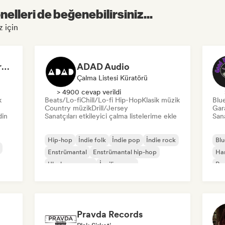
elleri de beğenebilirsiniz...
z için
Dreamers Island Entertainment
ADAD Audio
Çalma Listesi Küratörü
> 4900 cevap verildi
k
Beats/Lo-fi
Chill/Lo-fi Hip-Hop
Klasik müzik
Blu
Country müzik
Drill/Jersey
Gar
din
Sanatçıları etkileyici çalma listelerime ekle
Sana
Hip-hop
İndie folk
İndie pop
İndie rock
Blu
Enstrümantal
Enstrümantal hip-hop
Ha
Uluslararası rap
İngilizce rap
Psy
Pravda Records