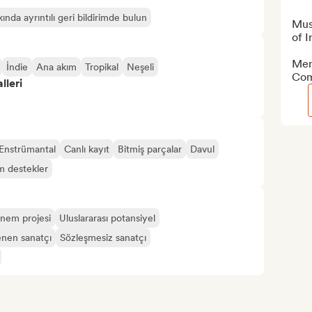
ında ayrıntılı geri bildirimde bulun
Mus
of I
Men
İndie
Ana akım
Tropikal
Neşeli
Com
lleri
Enstrümantal
Canlı kayıt
Bitmiş parçalar
Davul
m destekler
nem projesi
Uluslararası potansiyel
enen sanatçı
Sözleşmesiz sanatçı