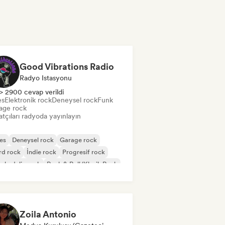
Good Vibrations Radio
Radyo Istasyonu
> 2900 cevap verildi
es
Elektronik rock
Deneysel rock
Funk
age rock
tçıları radyoda yayınlayın
es
Deneysel rock
Garage rock
rd rock
İndie rock
Progresif rock
chedelic rock
Rock & Roll/Klasik Rock
Zoila Antonio