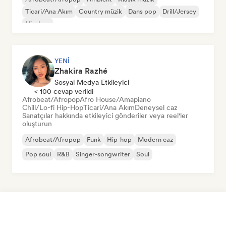
Ticari/Ana Akım
Country müzik
Dans pop
Drill/Jersey
Hip-hop
YENI
Zhakira Razhé
Sosyal Medya Etkileyici
< 100 cevap verildi
Afrobeat/Afropop
Afro House/Amapiano
Chill/Lo-fi Hip-Hop
Ticari/Ana Akım
Deneysel caz
Sanatçılar hakkında etkileyici gönderiler veya reel'ler
oluşturun
Afrobeat/Afropop
Funk
Hip-hop
Modern caz
Pop soul
R&B
Singer-songwriter
Soul