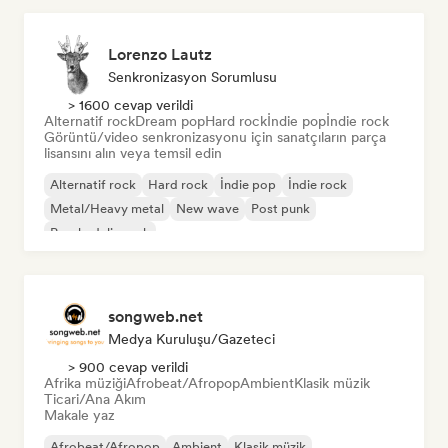
Lorenzo Lautz
Senkronizasyon Sorumlusu
> 1600 cevap verildi
Alternatif rock
Dream pop
Hard rock
İndie pop
İndie rock
Görüntü/video senkronizasyonu için sanatçıların parça
lisansını alın veya temsil edin
Alternatif rock
Hard rock
İndie pop
İndie rock
Metal/Heavy metal
New wave
Post punk
Psychedelic rock
songweb.net
Medya Kuruluşu/Gazeteci
> 900 cevap verildi
Afrika müziği
Afrobeat/Afropop
Ambient
Klasik müzik
Ticari/Ana Akım
Makale yaz
Afrobeat/Afropop
Ambient
Klasik müzik