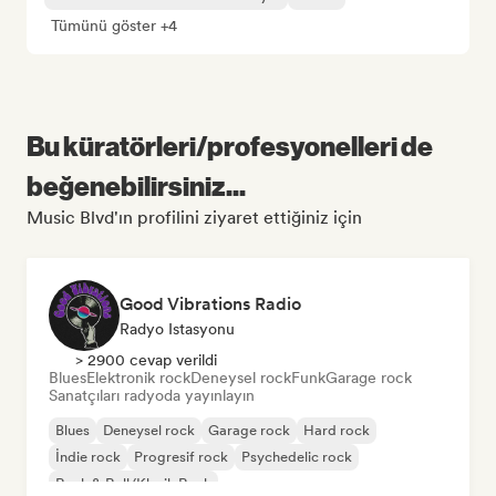
Tümünü göster +4
Bu küratörleri/profesyonelleri de
beğenebilirsiniz...
Music Blvd'ın profilini ziyaret ettiğiniz için
Good Vibrations Radio
Radyo Istasyonu
> 2900 cevap verildi
Blues
Elektronik rock
Deneysel rock
Funk
Garage rock
Sanatçıları radyoda yayınlayın
Blues
Deneysel rock
Garage rock
Hard rock
İndie rock
Progresif rock
Psychedelic rock
Rock & Roll/Klasik Rock