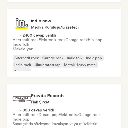
indie now
Medya Kuruluşu/Gazeteci
> 2400 cevap verildi
Alternatif rock
Elektronik rock
Garage rock
Hip-hop
İndie folk
Makale yaz
Alternatif rock
Garage rock
İndie folk
İndie pop
İndie rock
Uluslararası rap
Metal/Heavy metal
Pop rock
Pravda Records
Plak Şirketi
> 800 cevap verildi
Alternatif rock
Dream pop
Elektronika
Garage rock
İndie pop
Sanatçılarla sözleşme imzalayın veya müziklerini