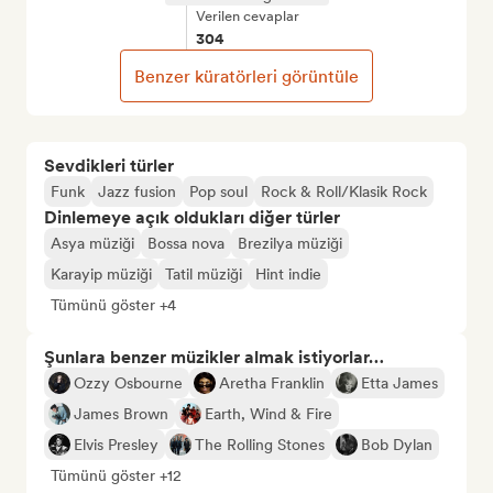
Verilen cevaplar
304
Benzer küratörleri görüntüle
Sevdikleri türler
Funk
Jazz fusion
Pop soul
Rock & Roll/Klasik Rock
Dinlemeye açık oldukları diğer türler
Asya müziği
Bossa nova
Brezilya müziği
Karayip müziği
Tatil müziği
Hint indie
Tümünü göster +4
Şunlara benzer müzikler almak istiyorlar…
Ozzy Osbourne
Aretha Franklin
Etta James
James Brown
Earth, Wind & Fire
Elvis Presley
The Rolling Stones
Bob Dylan
Tümünü göster +12