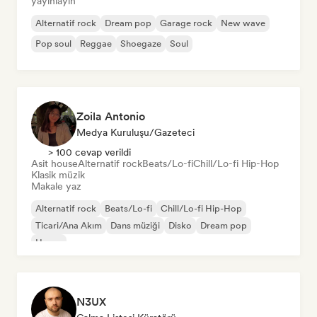
yayınlayın
Alternatif rock
Dream pop
Garage rock
New wave
Pop soul
Reggae
Shoegaze
Soul
Zoila Antonio
Medya Kuruluşu/Gazeteci
> 100 cevap verildi
Asit house
Alternatif rock
Beats/Lo-fi
Chill/Lo-fi Hip-Hop
Klasik müzik
Makale yaz
Alternatif rock
Beats/Lo-fi
Chill/Lo-fi Hip-Hop
Ticari/Ana Akım
Dans müziği
Disko
Dream pop
House
N3UX