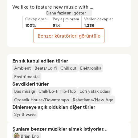
We like to feature new music with ...
Daha fazlasını göster
Cevap oranı
Paylaşım oranı
Verilen cevaplar
100%
51%
1,236
Benzer küratörleri görüntüle
En sık kabul edilen türler
Ambient
Beats/Lo-fi
Chill out
Elektronika
Enstrümantal
Sevdikleri türler
Bas müziği
Chill/Lo-fi Hip-Hop
Lofi yatak odası
Organik House/Downtempo
Rahatlama/New Age
Dinlemeye açık oldukları diğer türler
Synthwave
Şunlara benzer müzikler almak istiyorlar…
Brian Eno