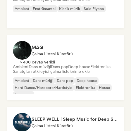
Ambient
Enstrümantal
Klasik müzik
Solo Piyano
MΔG
Çalma Listesi Küratörü
> 400 cevap verildi
Ambient
Dans müziği
Dans pop
Deep house
Elektronika
Sanatçıları etkileyici çalma listelerime ekle
Ambient
Dans müziği
Dans pop
Deep house
Hard Dance/Hardcore/Hardstyle
Elektronika
House
Hyperpop
SLEEP WELL | Sleep Music for Deep Sleeping
Çalma Listesi Küratörü