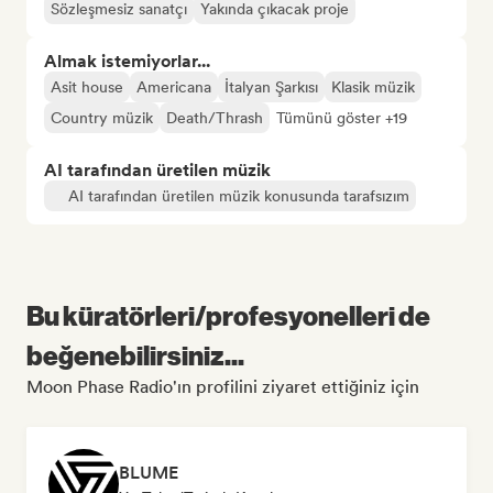
Sözleşmesiz sanatçı
Yakında çıkacak proje
Almak istemiyorlar...
Asit house
Americana
İtalyan Şarkısı
Klasik müzik
Country müzik
Death/Thrash
Tümünü göster +19
AI tarafından üretilen müzik
AI tarafından üretilen müzik konusunda tarafsızım
Bu küratörleri/profesyonelleri de
beğenebilirsiniz...
Moon Phase Radio'ın profilini ziyaret ettiğiniz için
BLUME