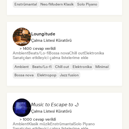
Enstrümantal
Neo/Modern Klasik
Solo Piyano
Loungitude
Çalma Listesi Küratörü
> 1400 cevap verildi
Ambient
Beats/Lo-fi
Bossa nova
Chill out
Elektronika
Sanatçıları etkileyici çalma listelerime ekle
Ambient
Beats/Lo-fi
Chill out
Elektronika
Minimal
Bossa nova
Elektropop
Jazz fusion
𝘔𝘶𝘴𝘪𝘤 𝘵𝘰 𝘌𝘴𝘤𝘢𝘱𝘦 𝘵𝘰 🌙
Çalma Listesi Küratörü
> 1000 cevap verildi
Ambient
Klasik müzik
Enstrümantal
Solo Piyano
Sanatçıları etkileyici çalma listelerime ekle