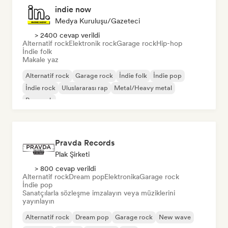
indie now
Medya Kuruluşu/Gazeteci
> 2400 cevap verildi
Alternatif rock
Elektronik rock
Garage rock
Hip-hop
İndie folk
Makale yaz
Alternatif rock
Garage rock
İndie folk
İndie pop
İndie rock
Uluslararası rap
Metal/Heavy metal
Pop rock
Pravda Records
Plak Şirketi
> 800 cevap verildi
Alternatif rock
Dream pop
Elektronika
Garage rock
İndie pop
Sanatçılarla sözleşme imzalayın veya müziklerini
yayınlayın
Alternatif rock
Dream pop
Garage rock
New wave