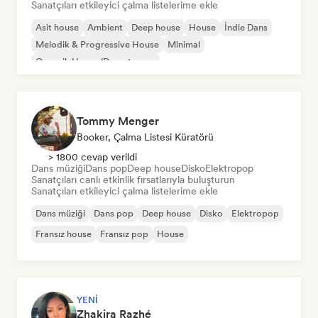
Sanatçıları etkileyici çalma listelerime ekle
Asit house
Ambient
Deep house
House
İndie Dans
Melodik & Progressive House
Minimal
Organik House/Downtempo
Tommy Menger
Booker, Çalma Listesi Küratörü
> 1800 cevap verildi
Dans müziği
Dans pop
Deep house
Disko
Elektropop
Sanatçıları canlı etkinlik fırsatlarıyla buluşturun
Sanatçıları etkileyici çalma listelerime ekle
Dans müziği
Dans pop
Deep house
Disko
Elektropop
Fransız house
Fransız pop
House
YENI
Zhakira Razhé