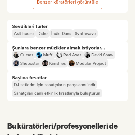
Benzer küratörleri görüntüle
Sevdikleri türler
Asit house
Disko
İndie Dans
Synthwave
Şunlara benzer müzikler almak istiyorlar…
Curses
Mufti
Red Axes
David Shaw
Shubostar
Kimshies
Modular Project
Başlıca fırsatlar
DJ setlerim için sanatçıların parçalarını indir
Sanatçıları canlı etkinlik fırsatlarıyla buluşturun
Bu küratörleri/profesyonelleri de