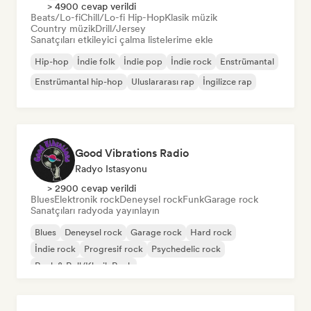
> 4900 cevap verildi
Beats/Lo-fi
Chill/Lo-fi Hip-Hop
Klasik müzik
Country müzik
Drill/Jersey
Sanatçıları etkileyici çalma listelerime ekle
Hip-hop
İndie folk
İndie pop
İndie rock
Enstrümantal
Enstrümantal hip-hop
Uluslararası rap
İngilizce rap
Good Vibrations Radio
Radyo Istasyonu
> 2900 cevap verildi
Blues
Elektronik rock
Deneysel rock
Funk
Garage rock
Sanatçıları radyoda yayınlayın
Blues
Deneysel rock
Garage rock
Hard rock
İndie rock
Progresif rock
Psychedelic rock
Rock & Roll/Klasik Rock