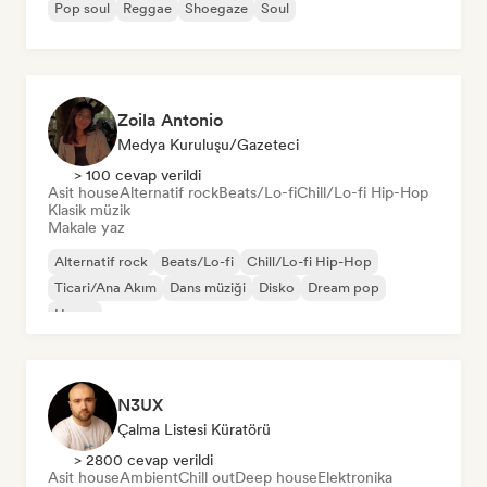
Pop soul
Reggae
Shoegaze
Soul
Zoila Antonio
Medya Kuruluşu/Gazeteci
> 100 cevap verildi
Asit house
Alternatif rock
Beats/Lo-fi
Chill/Lo-fi Hip-Hop
Klasik müzik
Makale yaz
Alternatif rock
Beats/Lo-fi
Chill/Lo-fi Hip-Hop
Ticari/Ana Akım
Dans müziği
Disko
Dream pop
House
N3UX
Çalma Listesi Küratörü
> 2800 cevap verildi
Asit house
Ambient
Chill out
Deep house
Elektronika