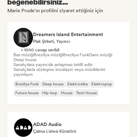
beğenebilirsiniz...
Marie Prude'ın profilini ziyaret ettiğiniz için
Dreamers Island Entertainment
Plak Şirketi, Yayıncı
> 1000 cevap verildi
Bas müziği
Brezilya müziği
Brezilya Funk
Dans müziği
Deep house
Sanatçılara yayıncılık anlaşması teklif edin
Sanatçılarla sözleşme imzalayın veya müziklerini
yayınlayın
Brezilya Funk
Deep house
Elektronika
Elektropop
Future house
Hip-hop
House
Tech House
ADAD Audio
Çalma Listesi Küratörü