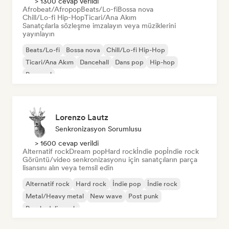
> 1300 cevap verildi
Afrobeat/Afropop
Beats/Lo-fi
Bossa nova
Chill/Lo-fi Hip-Hop
Ticari/Ana Akım
Sanatçılarla sözleşme imzalayın veya müziklerini
yayınlayın
Beats/Lo-fi
Bossa nova
Chill/Lo-fi Hip-Hop
Ticari/Ana Akım
Dancehall
Dans pop
Hip-hop
Pop soul
Lorenzo Lautz
Senkronizasyon Sorumlusu
> 1600 cevap verildi
Alternatif rock
Dream pop
Hard rock
İndie pop
İndie rock
Görüntü/video senkronizasyonu için sanatçıların parça
lisansını alın veya temsil edin
Alternatif rock
Hard rock
İndie pop
İndie rock
Metal/Heavy metal
New wave
Post punk
Psychedelic rock