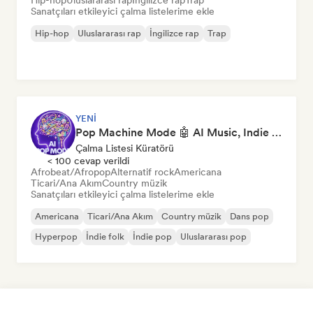
Hip-hop
Uluslararası rap
İngilizce rap
Trap
Sanatçıları etkileyici çalma listelerime ekle
Hip-hop
Uluslararası rap
İngilizce rap
Trap
YENI
Pop Machine Mode 🤖 AI Music, Indie Pop & Dream Pop
Çalma Listesi Küratörü
< 100 cevap verildi
Afrobeat/Afropop
Alternatif rock
Americana
Ticari/Ana Akım
Country müzik
Sanatçıları etkileyici çalma listelerime ekle
Americana
Ticari/Ana Akım
Country müzik
Dans pop
Hyperpop
İndie folk
İndie pop
Uluslararası pop