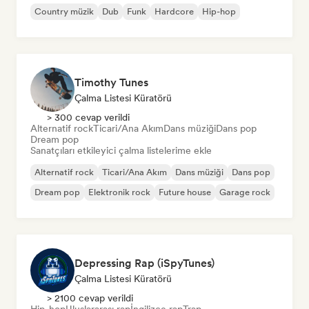
Country müzik
Dub
Funk
Hardcore
Hip-hop
Timothy Tunes
Çalma Listesi Küratörü
> 300 cevap verildi
Alternatif rock
Ticari/Ana Akım
Dans müziği
Dans pop
Dream pop
Sanatçıları etkileyici çalma listelerime ekle
Alternatif rock
Ticari/Ana Akım
Dans müziği
Dans pop
Dream pop
Elektronik rock
Future house
Garage rock
Depressing Rap (iSpyTunes)
Çalma Listesi Küratörü
> 2100 cevap verildi