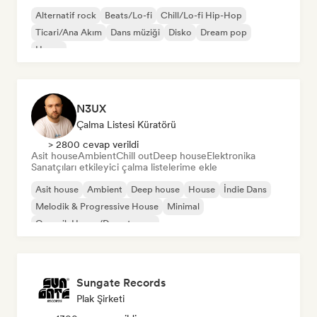
Alternatif rock
Beats/Lo-fi
Chill/Lo-fi Hip-Hop
Ticari/Ana Akım
Dans müziği
Disko
Dream pop
House
N3UX
Çalma Listesi Küratörü
> 2800 cevap verildi
Asit house
Ambient
Chill out
Deep house
Elektronika
Sanatçıları etkileyici çalma listelerime ekle
Asit house
Ambient
Deep house
House
İndie Dans
Melodik & Progressive House
Minimal
Organik House/Downtempo
Sungate Records
Plak Şirketi