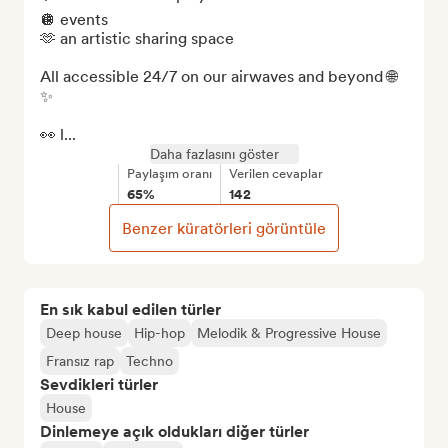
🪩 events  

🫶 an artistic sharing space  

All accessible 24/7 on our airwaves and beyond 🌐
✨

👀 l...
Daha fazlasını göster
Paylaşım oranı
Verilen cevaplar
65%
142
Benzer küratörleri görüntüle
En sık kabul edilen türler
Deep house
Hip-hop
Melodik & Progressive House
Fransız rap
Techno
Sevdikleri türler
House
Dinlemeye açık oldukları diğer türler