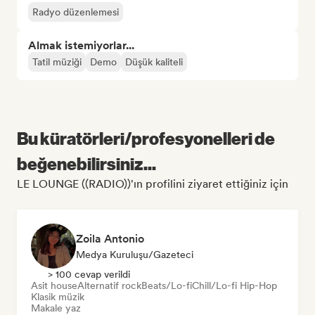
Radyo düzenlemesi
Almak istemiyorlar...
Tatil müziği
Demo
Düşük kaliteli
Bu küratörleri/profesyonelleri de
beğenebilirsiniz...
LE LOUNGE ((RADIO))'ın profilini ziyaret ettiğiniz için
Zoila Antonio
Medya Kuruluşu/Gazeteci
> 100 cevap verildi
Asit house
Alternatif rock
Beats/Lo-fi
Chill/Lo-fi Hip-Hop
Klasik müzik
Makale yaz