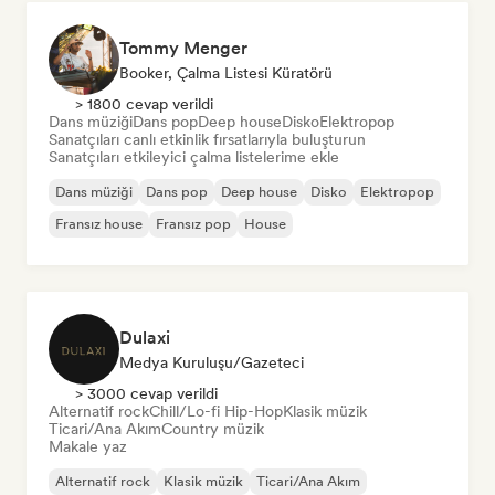
Tommy Menger
Booker, Çalma Listesi Küratörü
> 1800 cevap verildi
Dans müziği
Dans pop
Deep house
Disko
Elektropop
Sanatçıları canlı etkinlik fırsatlarıyla buluşturun
Sanatçıları etkileyici çalma listelerime ekle
Dans müziği
Dans pop
Deep house
Disko
Elektropop
Fransız house
Fransız pop
House
Dulaxi
Medya Kuruluşu/Gazeteci
> 3000 cevap verildi
Alternatif rock
Chill/Lo-fi Hip-Hop
Klasik müzik
Ticari/Ana Akım
Country müzik
Makale yaz
Alternatif rock
Klasik müzik
Ticari/Ana Akım