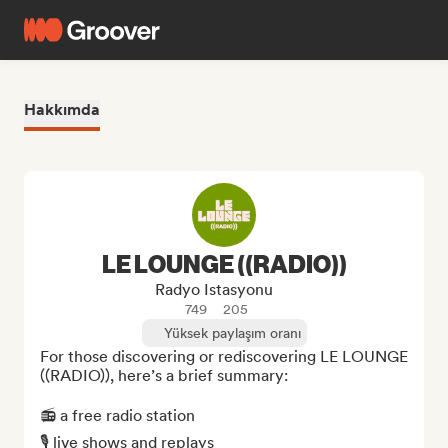
Hakkımda
LE LOUNGE ((RADIO))
Radyo Istasyonu
749
205
Yüksek paylaşım oranı
For those discovering or rediscovering LE LOUNGE 
((RADIO)), here’s a brief summary:

📻 a free radio station  

🎙️ live shows and replays  
